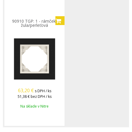
90910 TGP: 1 - rámček,
žula/perleťová
63,20
€
s DPH / ks
51,38 €
bez DPH / ks
Na sklade v Nitre