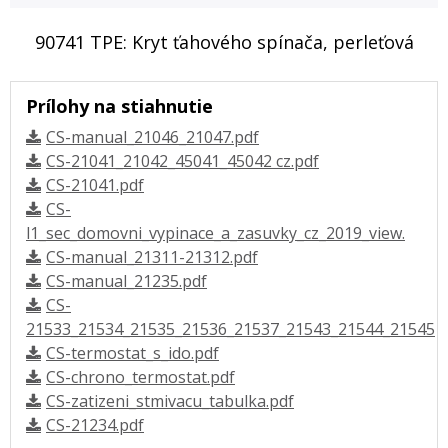
90741 TPE: Kryt ťahového spínača, perleťová
Prílohy na stiahnutie
CS-manual_21046_21047.pdf
CS-21041_21042_45041_45042 cz.pdf
CS-21041.pdf
CS-
l1_sec_domovni_vypinace_a_zasuvky_cz_2019_view.
CS-manual_21311-21312.pdf
CS-manual_21235.pdf
CS-
21533_21534_21535_21536_21537_21543_21544_21545
CS-termostat_s_ido.pdf
CS-chrono_termostat.pdf
CS-zatizeni_stmivacu_tabulka.pdf
CS-21234.pdf