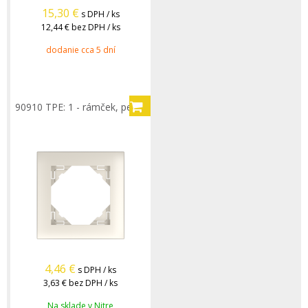
15,30
€
s DPH / ks
12,44 €
bez DPH / ks
dodanie cca 5 dní
90910 TPE: 1 - rámček, perleť
4,46
€
s DPH / ks
3,63 €
bez DPH / ks
Na sklade v Nitre