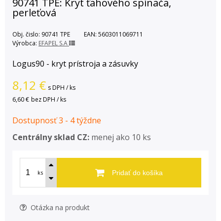
90741 TPE: Kryt ťahového spínača,
perleťová
Obj. čislo:
90741 TPE
EAN:
5603011069711
Výrobca:
EFAPEL S.A
Logus90 - kryt prístroja a zásuvky
8,12
€
s DPH / ks
6,60 €
bez DPH / ks
Dostupnosť 3 - 4 týždne
Centrálny sklad CZ:
menej ako 10 ks
ks
Pridať do košíka
Otázka na produkt