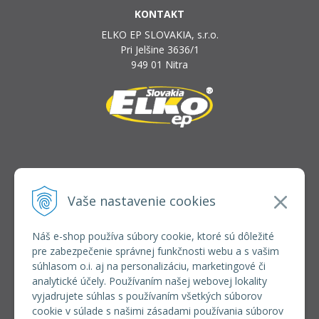
KONTAKT
ELKO EP SLOVAKIA, s.r.o.
Pri Jelšine 3636/1
949 01 Nitra
INFOLINKA
elkoep@elkoep.sk
Vaše nastavenie cookies
+421 37 6586 731
+421 907 982 328
Náš e-shop používa súbory cookie, ktoré sú dôležité
pre zabezpečenie správnej funkčnosti webu a s vašim
VŠETKO O NÁKUPE
súhlasom o.i. aj na personalizáciu, marketingové či
REGISTRÁCIA VEĽKOOBCHOD
analytické účely. Používaním našej webovej lokality
Formulár na odsúpenie od zmluvy
vyjadrujete súhlas s používaním všetkých súborov
Doprava a platba
cookie v súlade s našimi zásadami používania súborov