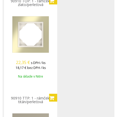
90910 TOP: 1 - rámček,
zlato/perleťová
22,35
€
s DPH / ks
18,17 €
bez DPH / ks
Na sklade v Nitre
90910 TTP: 1 - rámček,
titán/perleťová