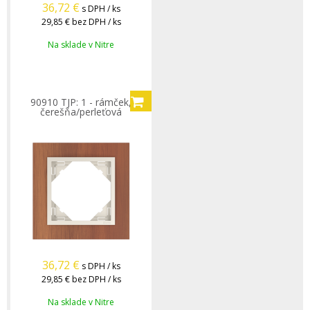
36,72
€
s DPH / ks
29,85 €
bez DPH / ks
Na sklade v Nitre
90910 TJP: 1 - rámček,
čerešňa/perleťová
36,72
€
s DPH / ks
29,85 €
bez DPH / ks
Na sklade v Nitre