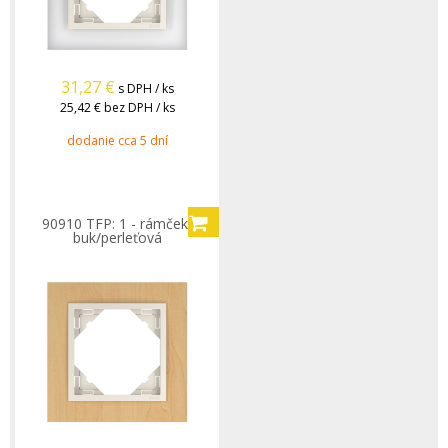
31,27
€
s DPH / ks
25,42 €
bez DPH / ks
dodanie cca 5 dní
90910 TFP: 1 - rámček,
buk/perleťová