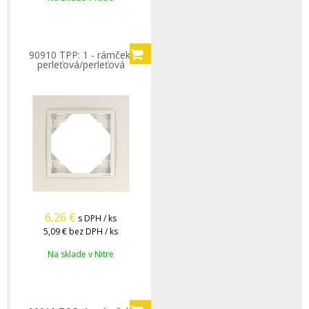
90910 TPP: 1 - rámček,
perleťová/perleťová
6,26
€
s DPH / ks
5,09 €
bez DPH / ks
Na sklade v Nitre