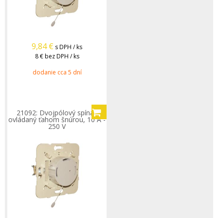
9,84
€
s DPH / ks
8 €
bez DPH / ks
dodanie cca 5 dní
21092: Dvojpólový spínač
ovládaný ťahom šnúrou, 10 A -
250 V