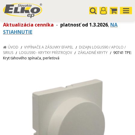
Aktualizácia cenníka
-
platnosť od 1.3.2026
,
NA
STIAHNUTIE
ÚVOD
VYPÍNAČE A ZÁSUVKY EFAPEL
DIZAJN LOGUS90 / APOLO /
SIRIUS
LOGUS90 - KRYTKY PRÍSTROJOV
ZÁKLADNÉ KRYTY
90741 TPE:
Kryt ťahového spínača, perleťová