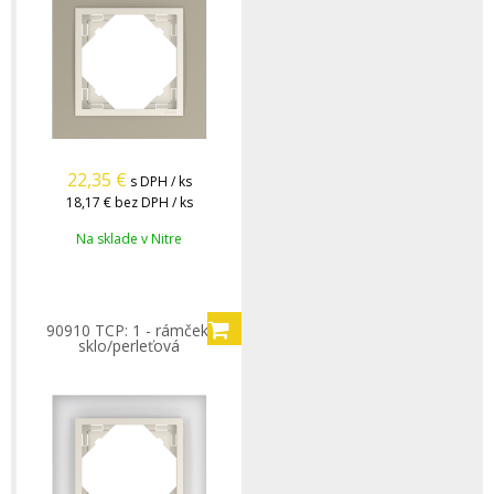
22,35
€
s DPH / ks
18,17 €
bez DPH / ks
Na sklade v Nitre
90910 TCP: 1 - rámček,
sklo/perleťová