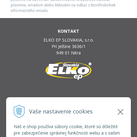
písomne, emailom alebo kliknutím na odkaz z ktoréhokoľvek
informačného emailu.
KONTAKT
ELKO EP SLOVAKIA, s.r.o.
Pri Jelšine 3636/1
949 01 Nitra
INFOLINKA
elkoep@elkoep.sk
Vaše nastavenie cookies
+421 37 6586 731
+421 907 982 328
Náš e-shop používa súbory cookie, ktoré sú dôležité
pre zabezpečenie správnej funkčnosti webu a s vašim
VŠETKO O NÁKUPE