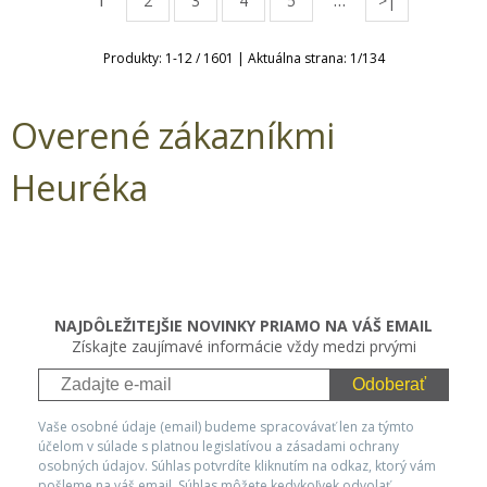
1
…
2
3
4
5
>|
Produkty:
1
-
12
/
1601
| Aktuálna strana:
1
/
134
Overené zákazníkmi
Heuréka
NAJDÔLEŽITEJŠIE NOVINKY PRIAMO NA VÁŠ EMAIL
Získajte zaujímavé informácie vždy medzi prvými
Odoberať
Vaše osobné údaje (email) budeme spracovávať len za týmto
účelom v súlade s platnou legislatívou a zásadami ochrany
osobných údajov. Súhlas potvrdíte kliknutím na odkaz, ktorý vám
pošleme na váš email. Súhlas môžete kedykoľvek odvolať