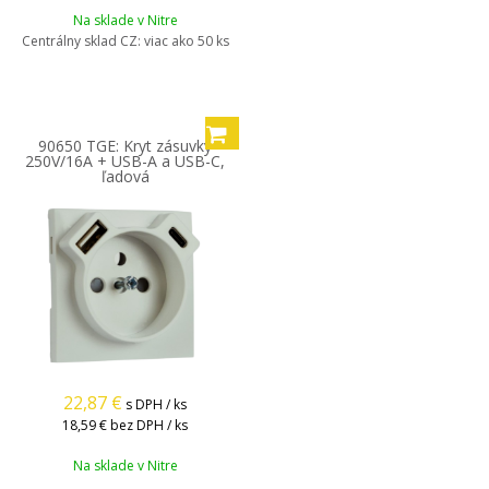
Na sklade v Nitre
Centrálny sklad CZ:
viac ako 50 ks
90650 TGE: Kryt zásuvky
250V/16A + USB-A a USB-C,
ľadová
22,87
€
s DPH / ks
18,59 €
bez DPH / ks
Na sklade v Nitre