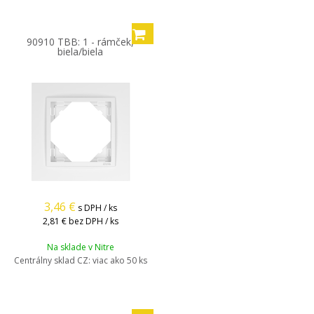
90910 TBB: 1 - rámček,
biela/biela
3,46
€
s DPH / ks
2,81 €
bez DPH / ks
Na sklade v Nitre
Centrálny sklad CZ:
viac ako 50 ks