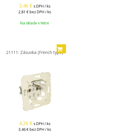
3,46
€
s DPH / ks
2,81 €
bez DPH / ks
Na sklade v Nitre
21111: Zásuvka (French type)
4,26
€
s DPH / ks
3,46 €
bez DPH / ks