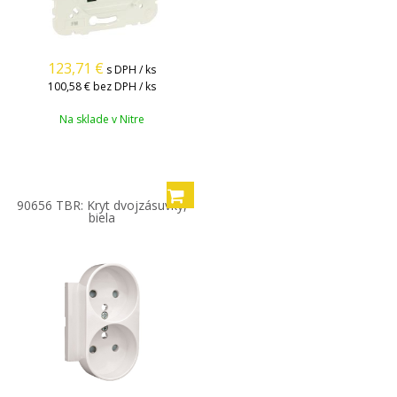
123,71
€
s DPH / ks
100,58 €
bez DPH / ks
Na sklade v Nitre
90656 TBR: Kryt dvojzásuvky,
biela