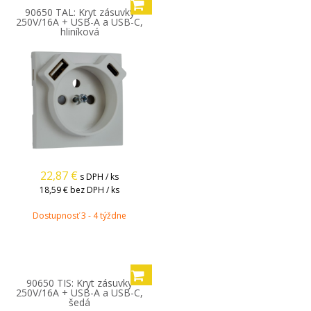
90650 TAL: Kryt zásuvky
250V/16A + USB-A a USB-C,
hliníková
22,87
€
s DPH / ks
18,59 €
bez DPH / ks
Dostupnosť 3 - 4 týždne
90650 TIS: Kryt zásuvky
250V/16A + USB-A a USB-C,
šedá