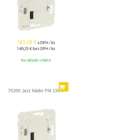
183,58
€
s DPH / ks
149,25 €
bez DPH / ks
Na sklade v Nitre
75200: Jazz Rádio FM 230 V