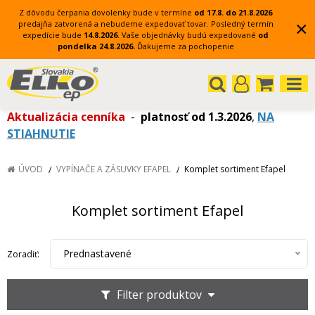
Z dôvodu čerpania dovolenky bude v termíne
od 17.8. do 21.8.2026
×
predajňa zatvorená a nebudeme expedovať tovar.
Posledný termín
expedície bude
14.8.2026
.
Vaše objednávky budú expedované
od
pondelka 24.8.2026.
Ďakujeme za pochopenie
Aktualizácia cenníka
-
platnosť od 1.3.2026
,
NA
STIAHNUTIE
ÚVOD
VYPÍNAČE A ZÁSUVKY EFAPEL
Komplet sortiment Efapel
Komplet sortiment Efapel
Prednastavené
Zoradiť:
Filter produktov