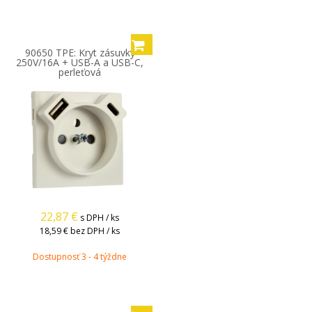
90650 TPE: Kryt zásuvky
250V/16A + USB-A a USB-C,
perleťová
22,87
€
s DPH / ks
18,59 €
bez DPH / ks
Dostupnosť 3 - 4 týždne