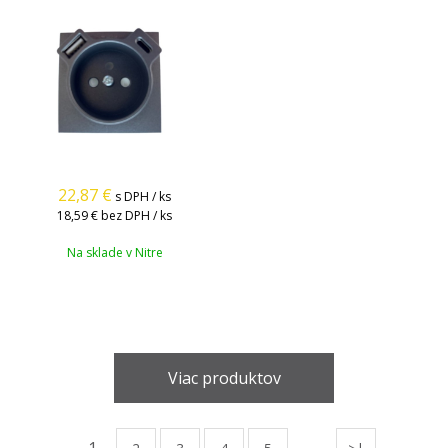
22,87
€
s DPH / ks
18,59 €
bez DPH / ks
Na sklade v Nitre
Viac produktov