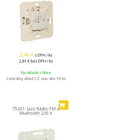
3,46
€
s DPH / ks
2,81 €
bez DPH / ks
Na sklade v Nitre
Centrálny sklad CZ:
viac ako 50 ks
75201: Jazz Rádio FM a
Bluetooth 230 V