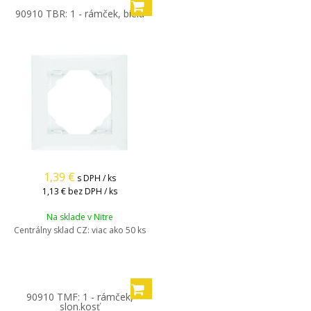
90910 TBR: 1 - rámček, biela
1,39
€
s DPH / ks
1,13 €
bez DPH / ks
Na sklade v Nitre
Centrálny sklad CZ:
viac ako 50 ks
90910 TMF: 1 - rámček,
slon.kosť