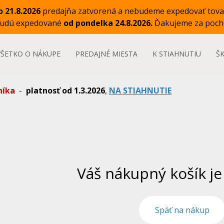
o 21.8.2026
predajňa zatvorená a nebudeme expedovať tova
budú expedované
od pondelka 24.8.2026.
Ďakujeme za poch
VŠETKO O NÁKUPE
PREDAJNÉ MIESTA
K STIAHNUTIU
Š
níka
-
platnosť od 1.3.2026
,
NA STIAHNUTIE
Váš nákupný košík je
Späť na nákup