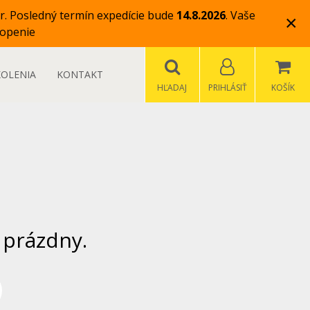
r.
Posledný termín expedície bude
14.8.2026
.
Vaše
×
openie
KOLENIA
KONTAKT
HĽADAJ
PRIHLÁSIŤ
KOŠÍK
 prázdny.