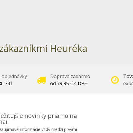
zákazníkmi Heuréka
é objednávky
Doprava zadarmo
Tova
86 731
od 79,95 € s DPH
expe
ežitejšie novinky priamo na
ail
 zaujímavé informácie vždy medzi prvými