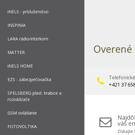
iNELS - príslušenstvo
INSPINIA
LARA rádio/interkom
Overené 
MATTER
iNELS HOME
Telefonick
EZS - zabezpečovačka
+421 37 65
SPELSBERG-plast. krabice a
rozvádzače
GSM ovládanie
Najdôl
váš em
FOTOVOLTIKA
Získajte