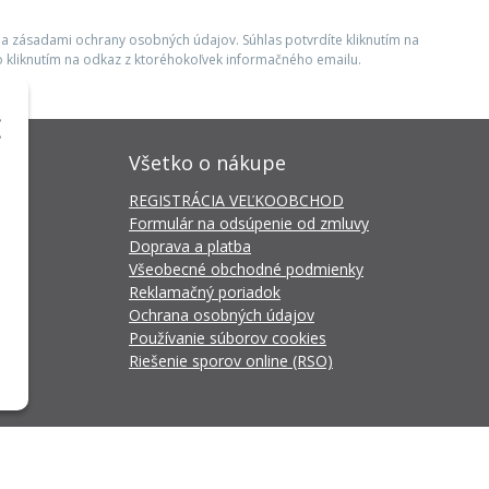
 a zásadami ochrany osobných údajov. Súhlas potvrdíte kliknutím na
 kliknutím na odkaz z ktoréhokoľvek informačného emailu.
Všetko o nákupe
REGISTRÁCIA VEĽKOOBCHOD
Formulár na odsúpenie od zmluvy
Doprava a platba
Všeobecné obchodné podmienky
Reklamačný poriadok
Ochrana osobných údajov
Používanie súborov cookies
Riešenie sporov online (RSO)
da Connector
by
NextCom s.r.o.