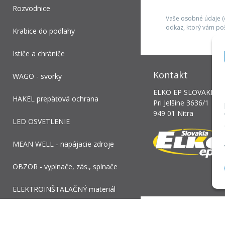
Rozvodnice
Vaše osobné údaje (e
odkaz, ktorý vám po
Krabice do podlahy
Ističe a chrániče
Kontakt
WAGO - svorky
ELKO EP SLOVAKIA, s.
HAKEL prepäťová ochrana
Pri Jelšine 3636/1
949 01 Nitra
LED OSVETLENIE
MEAN WELL - napájacie zdroje
OBZOR - vypínače, zás., spínače
ELEKTROINŠTALAČNÝ materiál
Služby, servis a podpora