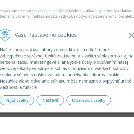
mail) budeme spracovávať len za týmto účelom v súlade s platnou legislatívou
šleme na váš email. Súhlas môžete kedykoľvek odvolať písomne, emailom alebo
Vaše nastavenie cookies
Infolinka
Náš e-shop používa súbory cookie, ktoré sú dôležité pre
r.o.
elkoep@elkoep.sk
zabezpečenie správnej funkčnosti webu a s vašim súhlasom o.i. aj na
personalizáciu, marketingové či analytické účely. Používaním našej
+421 37 6586 731
webovej lokality vyjadrujete súhlas s používaním všetkých súborov
+421 907 982 328
cookie v súlade s našimi zásadami používania súborov cookie.
Nesúhlas alebo odvolanie súhlasu môže nepriaznivo ovplyvniť určité
vlastnosti a funkcie.
Nastaviť
Prijať všetky
Odmietnuť všetky
© 2026 eshop ELKO EP SLOVAKIA •
NextShop
&
e-shop Poho