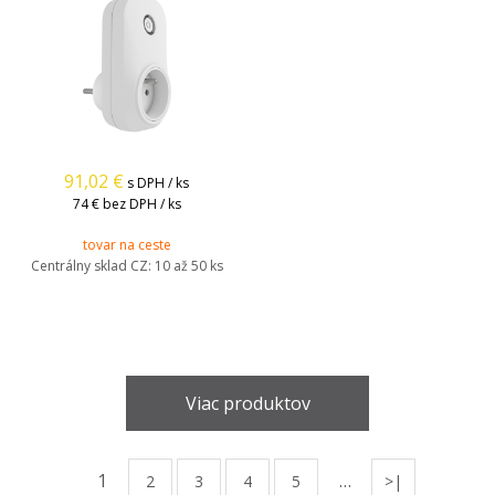
91,02
€
s DPH / ks
74 €
bez DPH / ks
tovar na ceste
Centrálny sklad CZ:
10 až 50 ks
Viac produktov
1
…
2
3
4
5
>|