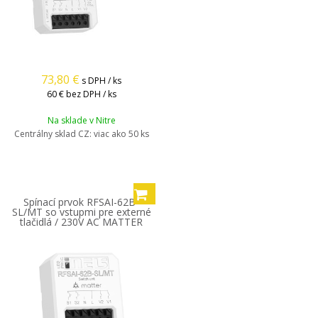
73,80
€
s DPH / ks
60 €
bez DPH / ks
Na sklade v Nitre
Centrálny sklad CZ:
viac ako 50 ks
Spínací prvok RFSAI-62B-
SL/MT so vstupmi pre externé
tlačidlá / 230V AC MATTER