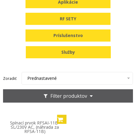
Aplikácie
RF SETY
Príslušenstvo
Služby
Prednastavené
Zoradiť:
Filter produktov
Spínací prvok RFSAI-11B-
SL/230V AC, (náhrada za
RFSA-11B)