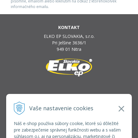
písomne, emailom alebo kliknutím na odkaz z ktoréhokoľvek
informačného emailu.
KONTAKT
ELKO EP SLOVAKIA, s.r.o.
Pri Jelšine 3636/1
949 01 Nitra
INFOLINKA
elkoep@elkoep.sk
Vaše nastavenie cookies
+421 37 6586 731
+421 907 982 328
Náš e-shop používa súbory cookie, ktoré sú dôležité
pre zabezpečenie správnej funkčnosti webu a s vašim
VŠETKO O NÁKUPE
súhlasom o.i. aj na personalizáciu, marketingové či