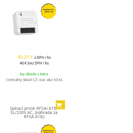
49,20
€
s DPH / ks
40 €
bez DPH / ks
Na sklade v Nitre
Centrálny sklad CZ:
viac ako 50 ks
Spínací prvok RFSAI-61B-
SL/230V AC, (náhrada za
RFSA-61B)