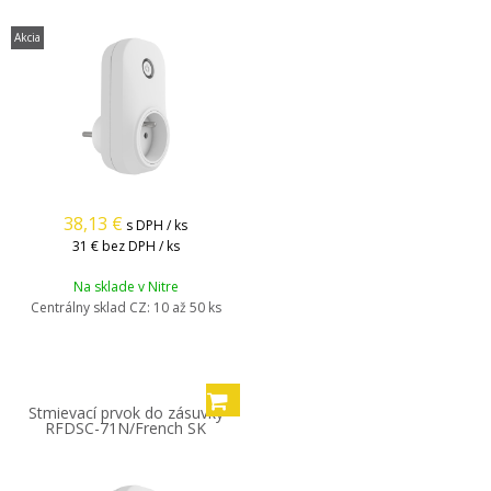
Akcia
38,13
€
s DPH / ks
31 €
bez DPH / ks
Na sklade v Nitre
Centrálny sklad CZ:
10 až 50 ks
Stmievací prvok do zásuvky
RFDSC-71N/French SK