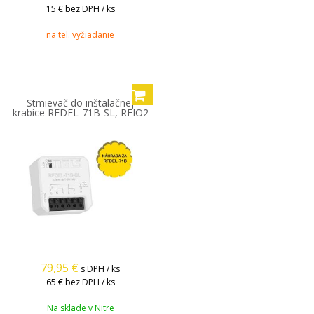
15 €
bez DPH / ks
na tel. vyžiadanie
Stmievač do inštalačnej
krabice RFDEL-71B-SL, RFIO2
79,95
€
s DPH / ks
65 €
bez DPH / ks
Na sklade v Nitre