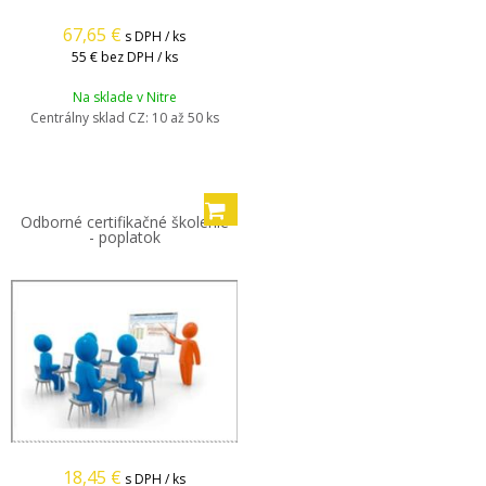
67,65
€
s DPH / ks
55 €
bez DPH / ks
Na sklade v Nitre
Centrálny sklad CZ:
10 až 50 ks
Odborné certifikačné školenie
- poplatok
18,45
€
s DPH / ks