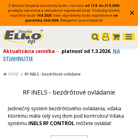
Z dôvodu čerpania dovolenky bude v termíne
od 17.8. do 21.8.2026
×
predajňa zatvorená a nebudeme expedovať tovar.
Posledný termín
expedície bude
14.8.2026
.
Vaše objednávky budú expedované
od
pondelka 24.8.2026.
Ďakujeme za pochopenie
Aktualizácia cenníka
-
platnosť od 1.3.2026
,
NA
STIAHNUTIE
ÚVOD
RF iNELS - bezdrôtové ovládanie
RF iNELS - bezdrôtové ovládanie
Jedinečný systém bezdrôtového ovládania, vďaka
ktorému máte celý svoj dom pod kontrolou! Vďaka
systému
iNELS RF CONTROL
môžete ovládať
napríklad vykurovanie, osvetlenie, spínanie