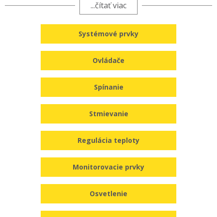
elektrických spotrebičov a žalúzií jediným dotykom.
...čítať viac
Žiadne búranie do steny, rýchla a jednoduchá
inštalácia, exkluzívny dizajn nielen bezdrôtových
Systémové prvky
vypínačov, taký je náš systém RF iNELS, ktorý sa
oplatí mať doma.
Ovládače
Spínanie
Stmievanie
Regulácia teploty
Monitorovacie prvky
Osvetlenie