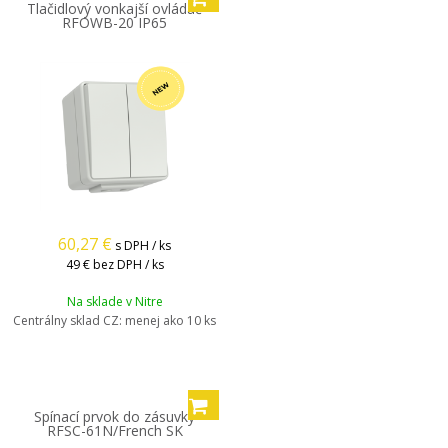
Tlačidlový vonkajší ovládač
RFOWB-20 IP65
60,27
€
s DPH / ks
49 €
bez DPH / ks
Na sklade v Nitre
Centrálny sklad CZ:
menej ako 10 ks
Spínací prvok do zásuvky
RFSC-61N/French SK