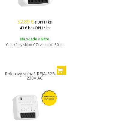
52,89
€
s DPH / ks
43 €
bez DPH / ks
Na sklade v Nitre
Centrálny sklad CZ:
viac ako 50 ks
Roletový spínač RFJA-32B-SL /
230V AC