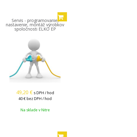
Servis - programovanie,
nastavenie, montáž výrobkov
spoločnosti ELKO EP
49,20
€
s DPH / hod
40 €
bez DPH / hod
Na sklade v Nitre