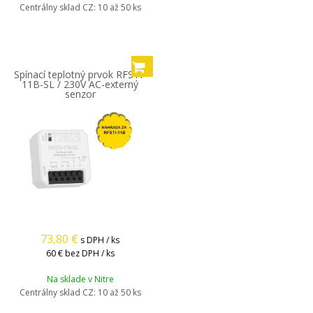
Centrálny sklad CZ:
10 až 50 ks
Spínací teplotný prvok RFSTI-
11B-SL / 230V AC-externý
senzor
73,80
€
s DPH / ks
60 €
bez DPH / ks
Na sklade v Nitre
Centrálny sklad CZ:
10 až 50 ks