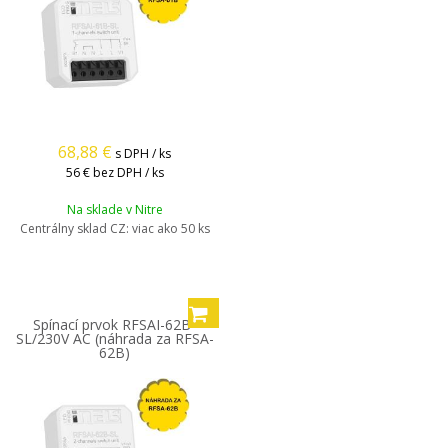
68,88
€
s DPH / ks
56 €
bez DPH / ks
Na sklade v Nitre
Centrálny sklad CZ:
viac ako 50 ks
Spínací prvok RFSAI-62B-
SL/230V AC (náhrada za RFSA-
62B)