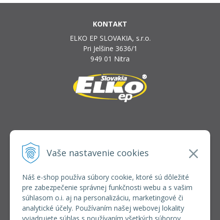
KONTAKT
ELKO EP SLOVAKIA, s.r.o.
Pri Jelšine 3636/1
949 01 Nitra
INFOLINKA
elkoep@elkoep.sk
Vaše nastavenie cookies
+421 37 6586 731
+421 907 982 328
Náš e-shop používa súbory cookie, ktoré sú dôležité
pre zabezpečenie správnej funkčnosti webu a s vašim
VŠETKO O NÁKUPE
súhlasom o.i. aj na personalizáciu, marketingové či
REGISTRÁCIA VEĽKOOBCHOD
analytické účely. Používaním našej webovej lokality
Formulár na odsúpenie od zmluvy
vyjadrujete súhlas s používaním všetkých súborov