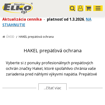
Aktualizácia cenníka
-
platnosť od 1.3.2026
,
NA
STIAHNUTIE
ÚVOD
HAKEL prepäťová ochrana
HAKEL prepäťová ochrana
Vyberte si z ponuky profesionálnych prepäťových
ochrán značky Hakel, ktoré spoľahlivo chránia vaše
zariadenia pred náhlymi výkyvmi napätia. Prepäťové
ochrany sú nevyhnutnou súčasťou modernej
elektroinštalácie v rodinných domoch, bytových
...čítať viac
jednotkách aj firemných objektoch. Nájdete tu širokú
škálu riešení od základnej ochrany až po sofistikové
systémy pre priemyselné aplikácie.