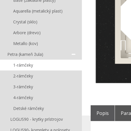
Base (základné plasty)
Aquarella (metalický plast)
Crystal (sklo)
Arbore (drevo)
Metallo (kov)
Petra (kameň žula)
1-rámčeky
2-rámčeky
3-rámčeky
4-rámčeky
Detské rámčeky
Popis
Par
LOGUS90 - krytky prístrojov
LOGUS90- komplety a polosety