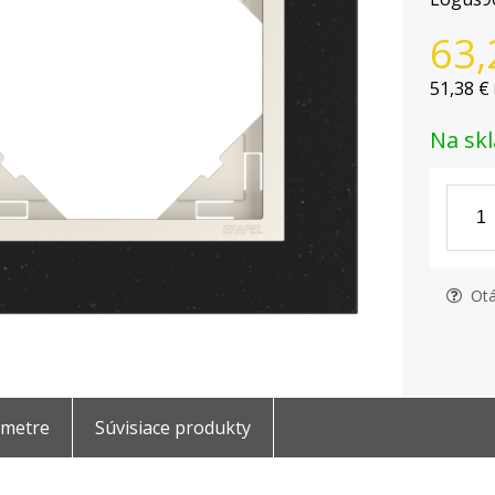
63,
51,38 €
Na skl
Otá
ametre
Súvisiace produkty