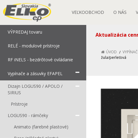
VEĽKOOBCHOD
O NÁS
VÝPREDAJ tovaru
Aktualizácia cen
RELÉ - modulové prístroje
ÚVOD
VYPÍNAČ
žula/perleťová
RF iNELS - bezdrôtové ovládanie
Vypínače a zásuvky EFAPEL
Dizajn LOGUS90 / APOLO /
SIRIUS
Prístroje
LOGUS90 - rámčeky
Animato (farebné plastové)