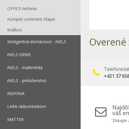
OFFICE riešenia
Komplet sortiment Efapel
Wallbox
Overené 
Inteligentná domácnosť - iNELS
iNELS GRMS
iNELS - multimédiá
Telefonick
+421 37 65
iNELS - príslušenstvo
INSPINIA
Najdôl
LARA rádio/interkom
váš em
MATTER
Získajte