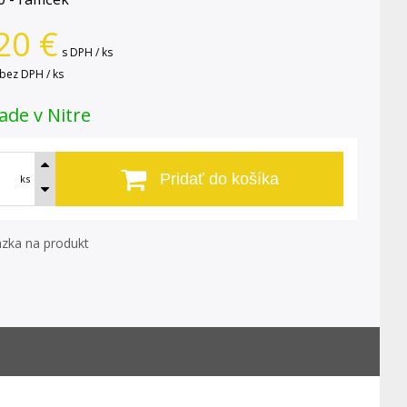
20
€
s DPH / ks
bez DPH / ks
ade v Nitre
Pridať do košíka
ks
zka na produkt