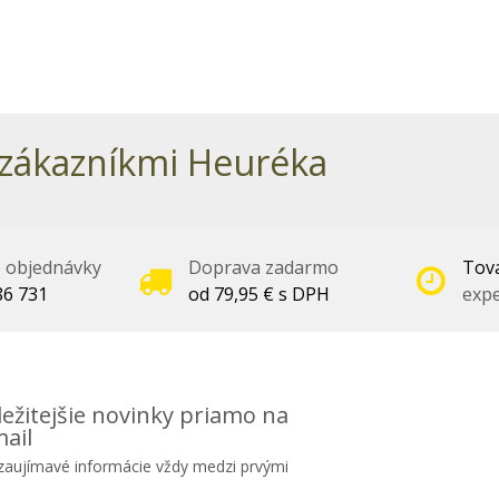
zákazníkmi Heuréka
é objednávky
Doprava zadarmo
Tova
86 731
od 79,95 € s DPH
expe
ežitejšie novinky priamo na
ail
 zaujímavé informácie vždy medzi prvými