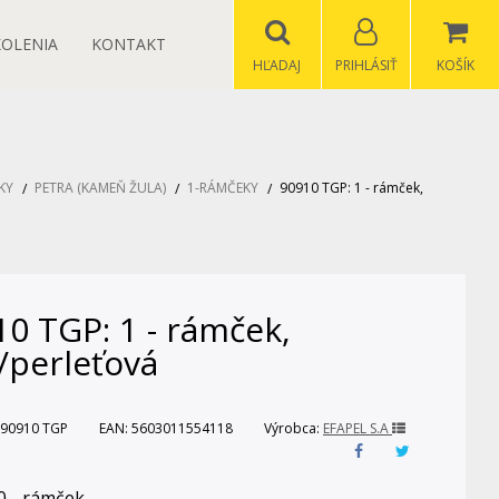
KOLENIA
KONTAKT
HĽADAJ
PRIHLÁSIŤ
KOŠÍK
KY
PETRA (KAMEŇ ŽULA)
1-RÁMČEKY
90910 TGP: 1 - rámček,
0 TGP: 1 - rámček,
/perleťová
90910 TGP
EAN:
5603011554118
Výrobca:
EFAPEL S.A
0 - rámček