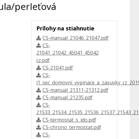
ula/perleťová
Prílohy na stiahnutie
CS-manual_21046_21047.pdf
CS-
21041_21042_45041_45042
cz.pdf
CS-21041.pdf
CS-
l1_sec_domovni_vypinace_a_zasuvky_cz_2019
CS-manual_21311-21312.pdf
CS-manual_21235.pdf
CS-
21533_21534_21535_21536_21537_21543_21
CS-termostat_s_ido.pdf
CS-chrono_termostat.pdf
CS-