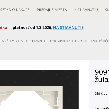
VŠETKO O NÁKUPE
PREDAJNÉ MIESTA
K STIAHNUTIU
Š
níka
-
platnosť od 1.3.2026
,
NA STIAHNUTIE
E A ZÁSUVKY EFAPEL
DIZAJN LOGUS90 / APOLO / SIRIUS
LOGUS90 - RÁMČE
9091
žula
Obj. čislo:
Logus9