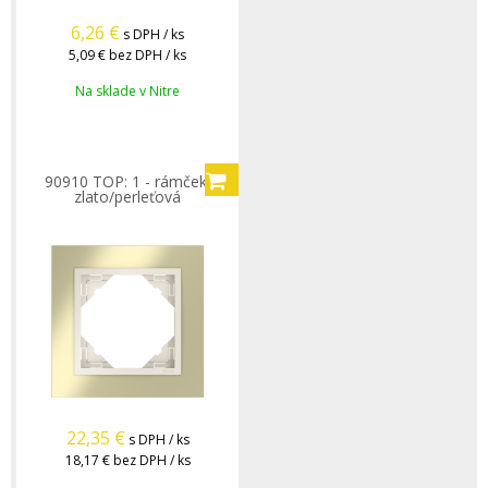
6,26
€
s DPH / ks
5,09 €
bez DPH / ks
Na sklade v Nitre
90910 TOP: 1 - rámček,
zlato/perleťová
22,35
€
s DPH / ks
18,17 €
bez DPH / ks