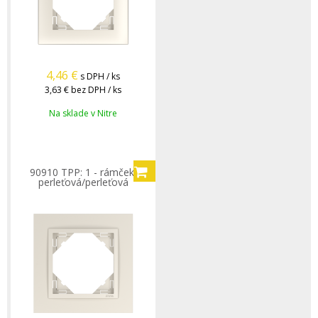
4,46
€
s DPH / ks
3,63 €
bez DPH / ks
Na sklade v Nitre
90910 TPP: 1 - rámček,
perleťová/perleťová