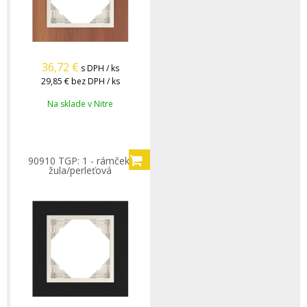
36,72
€
s DPH / ks
29,85 €
bez DPH / ks
Na sklade v Nitre
90910 TGP: 1 - rámček,
žula/perleťová