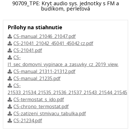
90709_TPE: Kryt audio sys. jednotky s FM a
budíkom, perleťová
Prílohy na stiahnutie
CS-manual_21046_21047.pdf
CS-21041_21042_45041_45042 cz.pdf
CS-21041.pdf
CS-
l1_sec_domovni_vypinace_a_zasuvky_cz_2019_view.
CS-manual_21311-21312.pdf
CS-manual_21235.pdf
CS-
21533_21534_21535_21536_21537_21543_21544_21545
CS-termostat_s_ido.pdf
CS-chrono_termostat.pdf
CS-zatizeni_stmivacu_tabulka.pdf
CS-21234.pdf