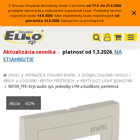
Z dôvodu čerpania dovolenky bude v termíne
od 17.8. do 21.8.2026
×
predajňa zatvorená a nebudeme expedovať tovar.
Posledný termín
expedície bude
14.8.2026
.
Vaše objednávky budú expedované
od
pondelka 24.8.2026.
Ďakujeme za pochopenie
Aktualizácia cenníka
-
platnosť od 1.3.2026
,
NA
STIAHNUTIE
ÚVOD
VYPÍNAČE A ZÁSUVKY EFAPEL
DIZAJN LOGUS90 / APOLO /
SIRIUS
LOGUS90 - KRYTKY PRÍSTROJOV
KRYTY JAZZ-LIGHT JEDNOTIEK
90709_TPE: Kryt audio sys. jednotky s FM a budíkom, perleťová
Akcia
-62%