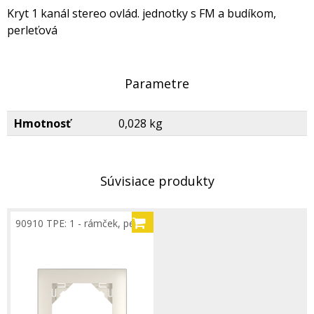
Kryt 1 kanál stereo ovlád. jednotky s FM a budíkom,
perleťová
Parametre
Hmotnosť
0,028 kg
Súvisiace produkty
90910 TPE: 1 - rámček, perleť