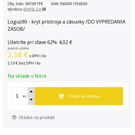
Obj. čislo:
90709 TPE
EAN:
5603011556563
Výrobca:
EFAPEL S.A
Logus90 - kryt prístroja a zásuvky /DO VYPREDANIA
ZÁSOB/
Ušetríte pri zľave 62%: 4,02 €
6,60 €
s DPH
2,58
€
s DPH / ks
2,10 €
bez DPH / ks
Na sklade v Nitre
ks
Pridať do košíka
Otázka na produkt