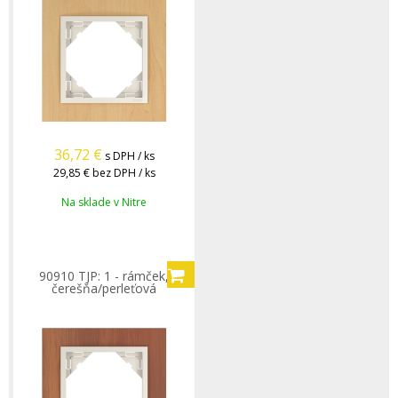
36,72
€
s DPH / ks
29,85 €
bez DPH / ks
Na sklade v Nitre
90910 TJP: 1 - rámček,
čerešňa/perleťová