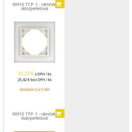
90910 TCP: 1 - rámček,
sklo/perleťová
31,27
€
s DPH / ks
25,42 €
bez DPH / ks
dodanie cca 5 dní
90910 TFP: 1 - rámček,
buk/perleťová