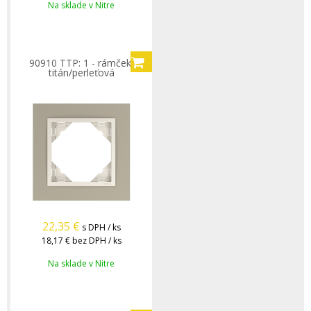
Na sklade v Nitre
90910 TTP: 1 - rámček,
titán/perleťová
22,35
€
s DPH / ks
18,17 €
bez DPH / ks
Na sklade v Nitre