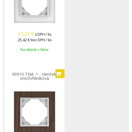
31,27
€
s DPH / ks
25,42 €
bez DPH / ks
Na sklade v Nitre
90910 TNA: 1 - rámček,
orech/hliníková