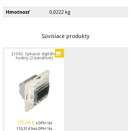
Hmotnosť
0,0222 kg
Súvisiace produkty
21042: Spínacie digitálne
hodiny (2-kanálové)
135,68
€
s DPH / ks
110,31 €
bez DPH / ks