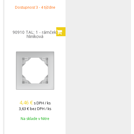
Dostupnosť 3 - 4 týždne
90910 TAL: 1 - rámček,
hliníková
4,46
€
s DPH / ks
3,63 €
bez DPH / ks
Na sklade v Nitre