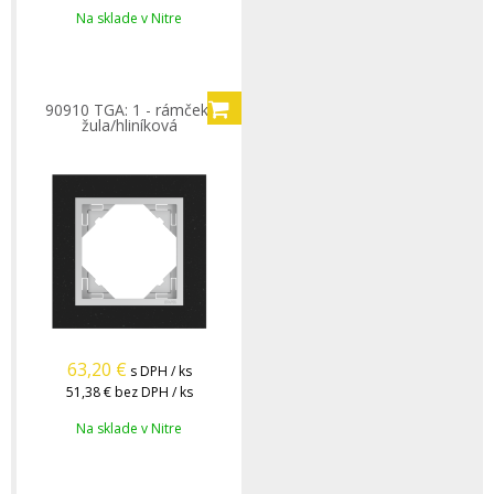
Na sklade v Nitre
90910 TGA: 1 - rámček,
žula/hliníková
63,20
€
s DPH / ks
51,38 €
bez DPH / ks
Na sklade v Nitre