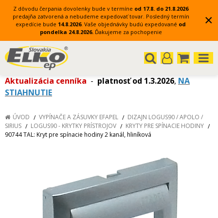
Z dôvodu čerpania dovolenky bude v termíne
od 17.8. do 21.8.2026
×
predajňa zatvorená a nebudeme expedovať tovar.
Posledný termín
expedície bude
14.8.2026
.
Vaše objednávky budú expedované
od
pondelka 24.8.2026.
Ďakujeme za pochopenie
Aktualizácia cenníka
-
platnosť od 1.3.2026
,
NA
STIAHNUTIE
ÚVOD
VYPÍNAČE A ZÁSUVKY EFAPEL
DIZAJN LOGUS90 / APOLO /
SIRIUS
LOGUS90 - KRYTKY PRÍSTROJOV
KRYTY PRE SPÍNACIE HODINY
90744 TAL: Kryt pre spínacie hodiny 2 kanál, hliníková