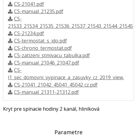
CS-21041.pdf
CS-manual_21235.pdf
CS-
21533_21534_21535_21536_21537_21543_21544_21545
CS-21234.pdf
CS-termostat_s_ido.pdf
CS-chrono_termostat.pdf
CS-zatizeni_stmivacu_tabulka.pdf
CS-manual_21046_21047.pdf
CS-
l1_sec_domovni_vypinace_a_zasuvky_cz_2019_view.
CS-21041_21042_45041_45042 cz.pdf
CS-manual_21311-21312.pdf
Kryt pre spínacie hodiny 2 kanál, hliníková
Parametre