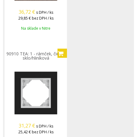
36,72
€
s DPH / ks
29,85 €
bez DPH / ks
Na sklade v Nitre
90910 TEA: 1 - rámček, čierne
sklo/hliníková
31,27
€
s DPH / ks
25,42 €
bez DPH / ks