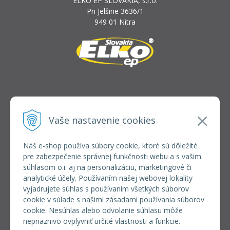
ELKO EP SLOVAKIA, s.r.o.
Pri Jelšine 3636/1
949 01 Nitra
INFOLINKA
elkoep@elkoep.sk
Vaše nastavenie cookies
+421 37 6586 731
+421 907 982 328
Náš e-shop používa súbory cookie, ktoré sú dôležité
pre zabezpečenie správnej funkčnosti webu a s vašim
VŠETKO O NÁKUPE
súhlasom o.i. aj na personalizáciu, marketingové či
REGISTRÁCIA VEĽKOOBCHOD
analytické účely. Používaním našej webovej lokality
Formulár na odsúpenie od zmluvy
vyjadrujete súhlas s používaním všetkých súborov
Doprava a platba
cookie v súlade s našimi zásadami používania súborov
Všeobecné obchodné podmienky
cookie. Nesúhlas alebo odvolanie súhlasu môže
Reklamačný poriadok
nepriaznivo ovplyvniť určité vlastnosti a funkcie.