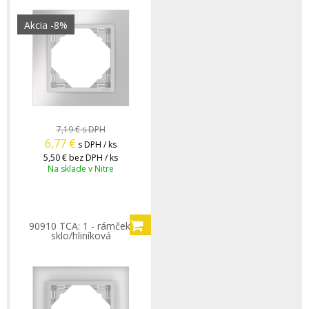
Akcia
-8%
7,19 €
s DPH
6,77
€
s DPH / ks
5,50 €
bez DPH / ks
Na sklade v Nitre
90910 TCA: 1 - rámček,
sklo/hliníková