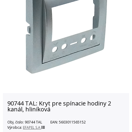
90744 TAL: Kryt pre spínacie hodiny 2
kanál, hliníková
Obj. čislo:
90744 TAL
EAN:
5603011565152
Výrobca:
EFAPEL S.A