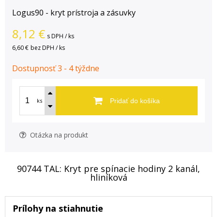
Logus90 - kryt prístroja a zásuvky
8,12
€
s DPH / ks
6,60 €
bez DPH / ks
Dostupnosť 3 - 4 týždne
ks
Pridať do košíka
Otázka na produkt
90744 TAL: Kryt pre spínacie hodiny 2 kanál,
hliníková
Prílohy na stiahnutie