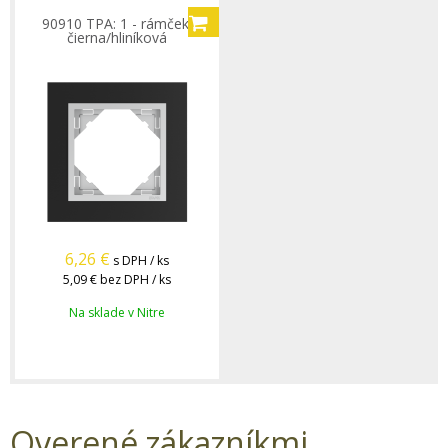
90910 TPA: 1 - rámček,
čierna/hliníková
6,26
€
s DPH / ks
5,09 €
bez DPH / ks
Na sklade v Nitre
Overené zákazníkmi