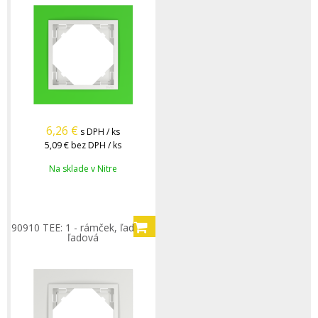
6,26
€
s DPH / ks
5,09 €
bez DPH / ks
Na sklade v Nitre
90910 TEE: 1 - rámček, ľadová/
ľadová