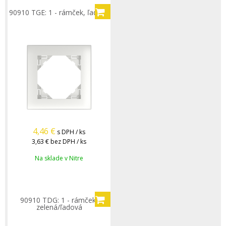
90910 TGE: 1 - rámček, ľadová
4,46
€
s DPH / ks
3,63 €
bez DPH / ks
Na sklade v Nitre
90910 TDG: 1 - rámček,
zelená/ľadová