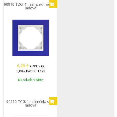
90910 TZG: 1 - rámček, modrá/
ľadová
6,26
€
s DPH / ks
5,09 €
bez DPH / ks
Na sklade v Nitre
90910 TCG: 1 - rámček, sklo/
ľadová