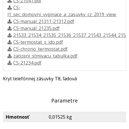
CS-21041.pdf
CS-
l1_sec_domovni_vypinace_a_zasuvky_cz_2019_view.
CS-manual_21311-21312.pdf
CS-manual_21235.pdf
21533_21534_21535_21536_21537_21543_21544_2154
CS-termostat_s_ido.pdf
CS-chrono_termostat.pdf
zatizeni_stmivacu_tabulka.pdf
CS-21234.pdf
Kryt telefónnej zásuvky T8, ľadová
Parametre
Hmotnosť
0,01525 kg