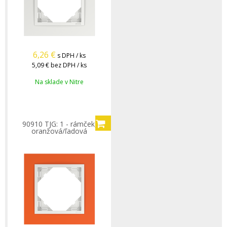
6,26
€
s DPH / ks
5,09 €
bez DPH / ks
Na sklade v Nitre
90910 TJG: 1 - rámček,
oranžová/ľadová