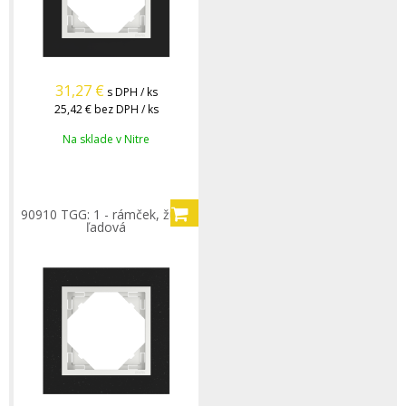
31,27
€
s DPH / ks
25,42 €
bez DPH / ks
Na sklade v Nitre
90910 TGG: 1 - rámček, žula/
ľadová