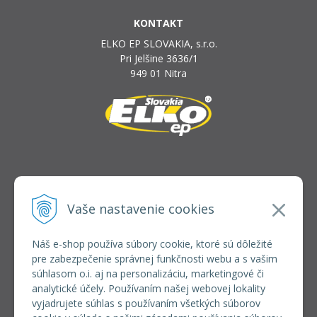
KONTAKT
ELKO EP SLOVAKIA, s.r.o.
Pri Jelšine 3636/1
949 01 Nitra
INFOLINKA
elkoep@elkoep.sk
Vaše nastavenie cookies
+421 37 6586 731
+421 907 982 328
Náš e-shop používa súbory cookie, ktoré sú dôležité
pre zabezpečenie správnej funkčnosti webu a s vašim
VŠETKO O NÁKUPE
súhlasom o.i. aj na personalizáciu, marketingové či
REGISTRÁCIA VEĽKOOBCHOD
analytické účely. Používaním našej webovej lokality
Formulár na odsúpenie od zmluvy
vyjadrujete súhlas s používaním všetkých súborov
Doprava a platba