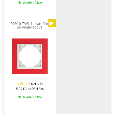
Na sklade v Nitre
90910 TVG: 1 - rámček,
červená/ľadová
6,26
€
s DPH / ks
5,09 €
bez DPH / ks
Na sklade v Nitre