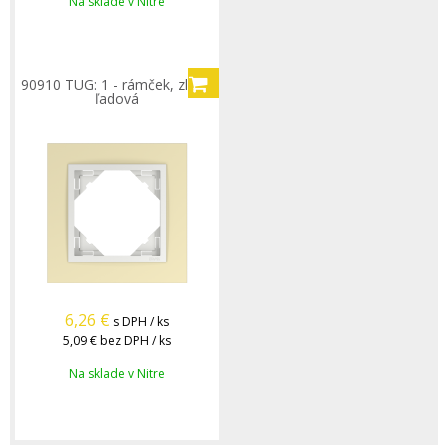
Na sklade v Nitre
90910 TUG: 1 - rámček, zlatá/
ľadová
6,26
€
s DPH / ks
5,09 €
bez DPH / ks
Na sklade v Nitre