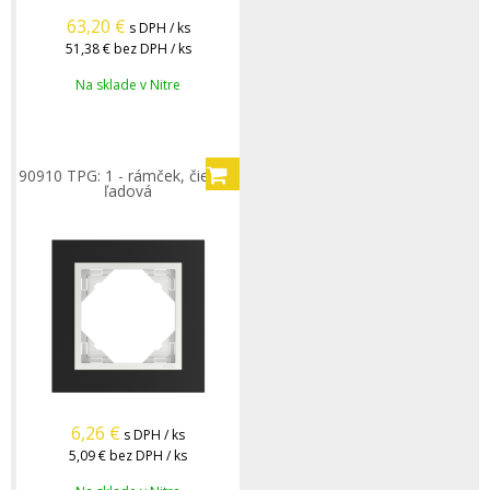
63,20
€
s DPH / ks
51,38 €
bez DPH / ks
Na sklade v Nitre
90910 TPG: 1 - rámček, čierna/
ľadová
6,26
€
s DPH / ks
5,09 €
bez DPH / ks