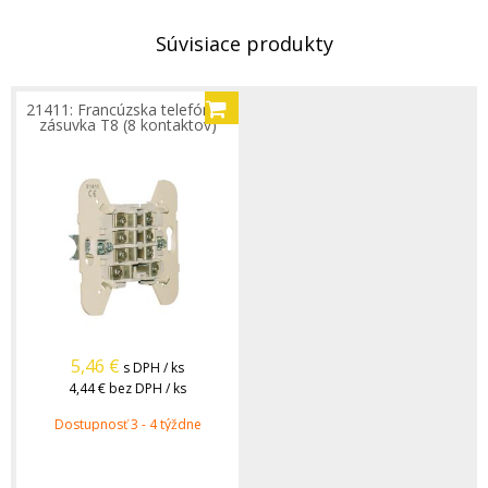
Súvisiace produkty
21411: Francúzska telefónna
zásuvka T8 (8 kontaktov)
5,46
€
s DPH / ks
4,44 €
bez DPH / ks
Dostupnosť 3 - 4 týždne