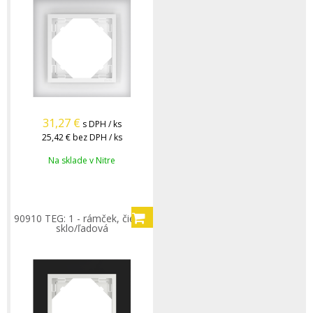
31,27
€
s DPH / ks
25,42 €
bez DPH / ks
Na sklade v Nitre
90910 TEG: 1 - rámček, čierne
sklo/ľadová