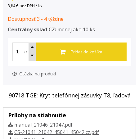
3,84 €
bez DPH / ks
Dostupnosť 3 - 4 týždne
Centrálny sklad CZ:
menej ako 10 ks
ks
Pridať do košíka
Otázka na produkt
90718 TGE: Kryt telefónnej zásuvky T8, ľadová
Prílohy na stiahnutie
manual_21046_21047.pdf
CS-21041_21042_45041_45042 cz.pdf