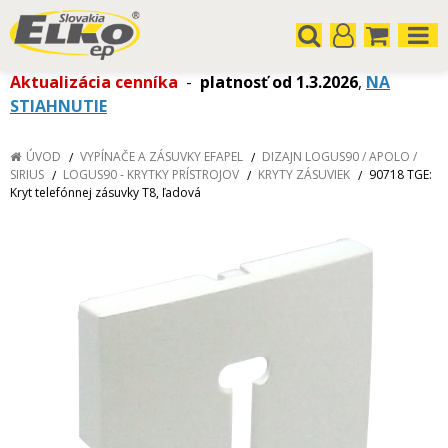
Aktualizácia cenníka
-
platnosť od 1.3.2026
,
NA
STIAHNUTIE
ÚVOD
VYPÍNAČE A ZÁSUVKY EFAPEL
DIZAJN LOGUS90 / APOLO /
SIRIUS
LOGUS90 - KRYTKY PRÍSTROJOV
KRYTY ZÁSUVIEK
90718 TGE:
Kryt telefónnej zásuvky T8, ľadová