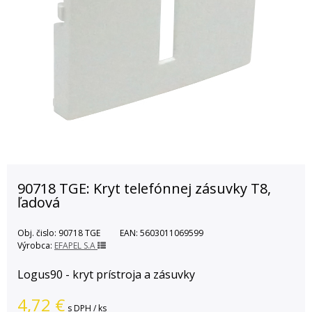
90718 TGE: Kryt telefónnej zásuvky T8,
ľadová
Obj. čislo:
90718 TGE
EAN:
5603011069599
Výrobca:
EFAPEL S.A
Logus90 - kryt prístroja a zásuvky
4,72
€
s DPH / ks