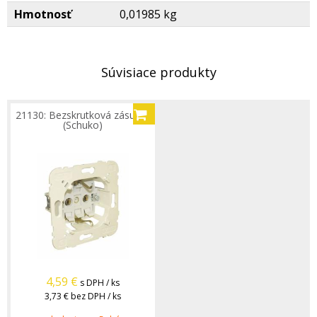
Hmotnosť
0,01985 kg
Súvisiace produkty
21130: Bezskrutková zásuvka
(Schuko)
4,59
€
s DPH / ks
3,73 €
bez DPH / ks