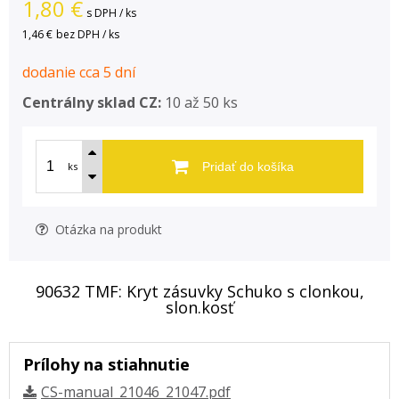
1,80
€
s DPH / ks
1,46 €
bez DPH / ks
dodanie cca 5 dní
Centrálny sklad CZ:
10 až 50 ks
ks
Pridať do košíka
Otázka na produkt
90632 TMF: Kryt zásuvky Schuko s clonkou,
slon.kosť
Prílohy na stiahnutie
CS-manual_21046_21047.pdf