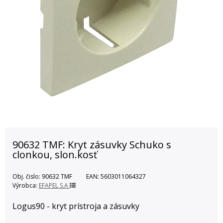
90632 TMF: Kryt zásuvky Schuko s
clonkou, slon.kosť
Obj. čislo:
90632 TMF
EAN:
5603011064327
Výrobca:
EFAPEL S.A
Logus90 - kryt prístroja a zásuvky