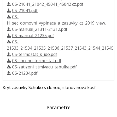
CS-21041_21042_45041_45042 cz.pdf
CS-21041.pdf
CS-
l1_sec_domovni_vypinace_a_zasuvky_cz_2019_view.
CS-manual_21311-21312.pdf
CS-manual_21235.pdf
CS-
21533_21534_21535_21536_21537_21543_21544_21545
CS-termostat_s_ido.pdf
CS-chrono_termostat.pdf
CS-zatizeni_stmivacu_tabulka.pdf
CS-21234.pdf
Kryt zásuvky Schuko s clonou, slonovinová kosť
Parametre