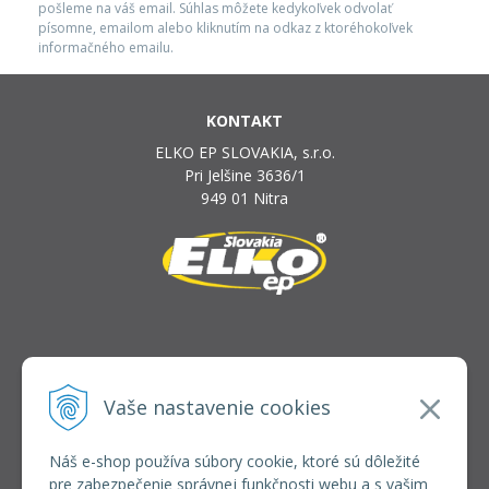
pošleme na váš email. Súhlas môžete kedykoľvek odvolať
písomne, emailom alebo kliknutím na odkaz z ktoréhokoľvek
informačného emailu.
KONTAKT
ELKO EP SLOVAKIA, s.r.o.
Pri Jelšine 3636/1
949 01 Nitra
INFOLINKA
elkoep@elkoep.sk
Vaše nastavenie cookies
+421 37 6586 731
+421 907 982 328
Náš e-shop používa súbory cookie, ktoré sú dôležité
pre zabezpečenie správnej funkčnosti webu a s vašim