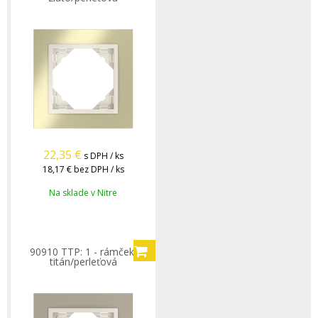
22,35
€
s DPH / ks
18,17 €
bez DPH / ks
Na sklade v Nitre
90910 TTP: 1 - rámček,
titán/perleťová