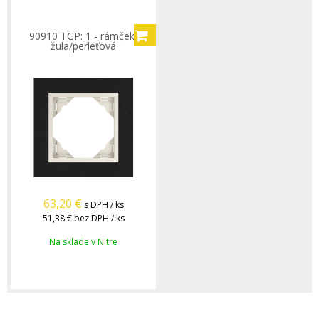
90910 TGP: 1 - rámček,
žula/perleťová
63,20
€
s DPH / ks
51,38 €
bez DPH / ks
Na sklade v Nitre