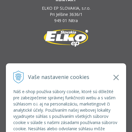
ELKO EP SLOVAKIA, s.r.o.
Pri Jelšine 3636/1
949 01 Nitra
INFOLINKA
elkoep@elkoep.sk
Vaše nastavenie cookies
+421 37 6586 731
+421 907 982 328
Náš e-shop používa súbory cookie, ktoré sú dôležité
pre zabezpečenie správnej funkčnosti webu a s vašim
VŠETKO O NÁKUPE
súhlasom o.i. aj na personalizáciu, marketingové či
REGISTRÁCIA VEĽKOOBCHOD
analytické účely. Používaním našej webovej lokality
Formulár na odsúpenie od zmluvy
vyjadrujete súhlas s používaním všetkých súborov
Doprava a platba
cookie v súlade s našimi zásadami používania súborov
Všeobecné obchodné podmienky
cookie. Nesúhlas alebo odvolanie súhlasu môže