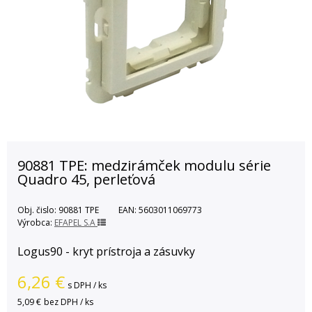
90881 TPE: medzirámček modulu série
Quadro 45, perleťová
Obj. čislo:
90881 TPE
EAN:
5603011069773
Výrobca:
EFAPEL S.A
Logus90 - kryt prístroja a zásuvky
6,26
€
s DPH / ks
5,09 €
bez DPH / ks