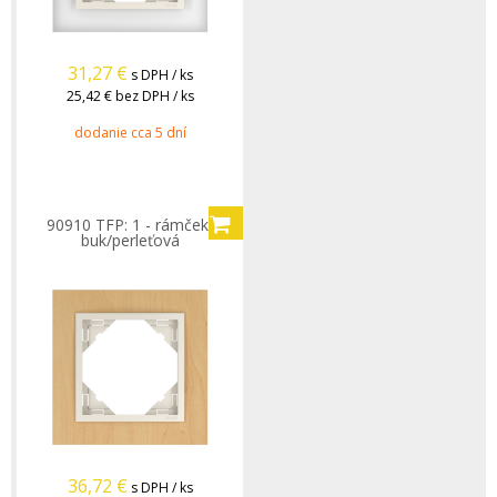
31,27
€
s DPH / ks
25,42 €
bez DPH / ks
dodanie cca 5 dní
90910 TFP: 1 - rámček,
buk/perleťová
36,72
€
s DPH / ks