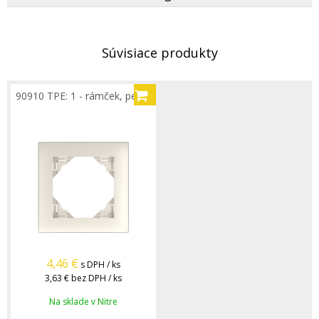
Súvisiace produkty
90910 TPE: 1 - rámček, perleť
4,46
€
s DPH / ks
3,63 €
bez DPH / ks
Na sklade v Nitre