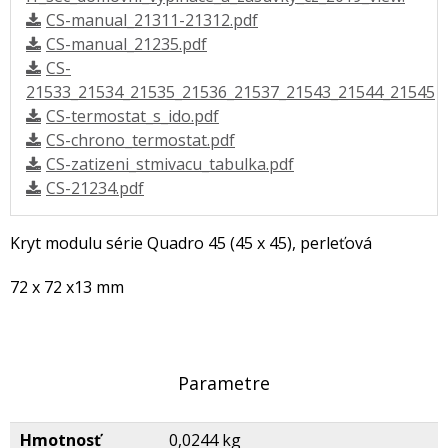
CS-manual_21311-21312.pdf
CS-manual_21235.pdf
CS-
21533_21534_21535_21536_21537_21543_21544_21545
CS-termostat_s_ido.pdf
CS-chrono_termostat.pdf
CS-zatizeni_stmivacu_tabulka.pdf
CS-21234.pdf
Kryt modulu série Quadro 45 (45 x 45), perleťová
72 x 72 x13 mm
Parametre
Hmotnosť
0,0244 kg