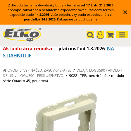
Z dôvodu čerpania dovolenky bude v termíne
od 17.8. do 21.8.2026
×
predajňa zatvorená a nebudeme expedovať tovar.
Posledný termín
expedície bude
14.8.2026
.
Vaše objednávky budú expedované
od
pondelka 24.8.2026.
Ďakujeme za pochopenie
Aktualizácia cenníka
-
platnosť od 1.3.2026
,
NA
STIAHNUTIE
ÚVOD
VYPÍNAČE A ZÁSUVKY EFAPEL
DIZAJN LOGUS90 / APOLO /
SIRIUS
LOGUS90 - PRÍSLUŠENSTVO
90881 TPE: medzirámček modulu
série Quadro 45, perleťová