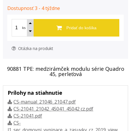
Dostupnosť 3 - 4 týždne
ks
Pridať do košíka
Otázka na produkt
90881 TPE: medzirámček modulu série Quadro
45, perleťová
Prílohy na stiahnutie
CS-manual_21046_21047.pdf
CS-21041_21042_45041_45042 cz.pdf
CS-21041.pdf
CS-
l1_sec_domovni_vypinace_a_zasuvky_cz_2019_view.