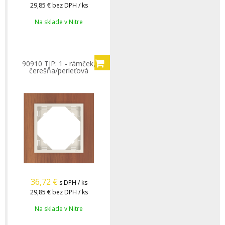
29,85 €
bez DPH / ks
Na sklade v Nitre
90910 TJP: 1 - rámček,
čerešňa/perleťová
36,72
€
s DPH / ks
29,85 €
bez DPH / ks
Na sklade v Nitre