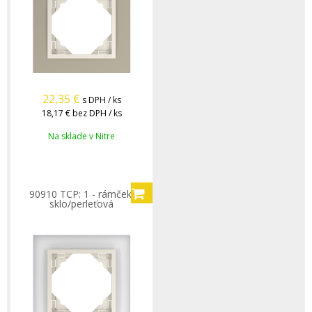
22,35
€
s DPH / ks
18,17 €
bez DPH / ks
Na sklade v Nitre
90910 TCP: 1 - rámček,
sklo/perleťová