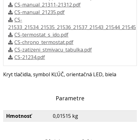
CS-manual_21311-21312.pdf
CS-manual_21235.pdf
CS-
21533_21534_21535_21536_21537_21543_21544_21545
CS-termostat_s_ido.pdf
CS-chrono_termostat.pdf
CS-zatizeni_stmivacu_tabulka.pdf
CS-21234.pdf
Kryt tlačidla, symbol KĽÚČ, orientačná LED, biela
Parametre
Hmotnosť
0,01515 kg