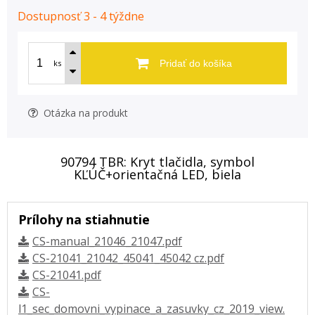
Dostupnosť 3 - 4 týždne
ks
Pridať do košíka
Otázka na produkt
90794 TBR: Kryt tlačidla, symbol
KĽÚČ+orientačná LED, biela
Prílohy na stiahnutie
CS-manual_21046_21047.pdf
CS-21041_21042_45041_45042 cz.pdf
CS-21041.pdf
CS-
l1_sec_domovni_vypinace_a_zasuvky_cz_2019_view.