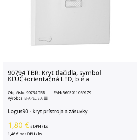
90794 TBR: Kryt tlačidla, symbol
KĽÚČ+orientačná LED, biela
Obj. čislo:
90794 TBR
EAN:
5603011069179
Výrobca:
EFAPEL S.A
Logus90 - kryt prístroja a zásuvky
1,80
€
s DPH / ks
1,46 €
bez DPH / ks