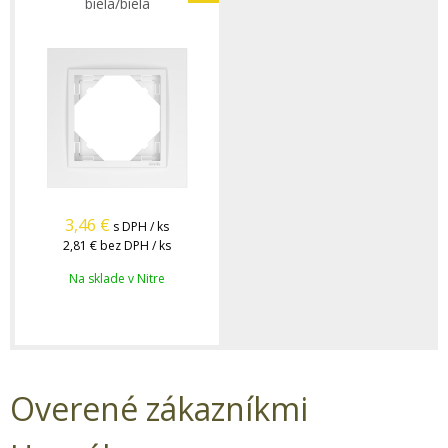
biela/biela
3,46
€
s DPH / ks
2,81 €
bez DPH / ks
Na sklade v Nitre
Overené zákazníkmi