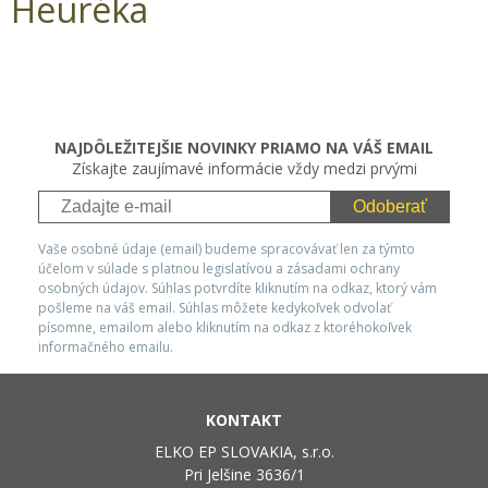
Heuréka
NAJDÔLEŽITEJŠIE NOVINKY PRIAMO NA VÁŠ EMAIL
Získajte zaujímavé informácie vždy medzi prvými
Odoberať
Vaše osobné údaje (email) budeme spracovávať len za týmto
účelom v súlade s platnou legislatívou a zásadami ochrany
osobných údajov. Súhlas potvrdíte kliknutím na odkaz, ktorý vám
pošleme na váš email. Súhlas môžete kedykoľvek odvolať
písomne, emailom alebo kliknutím na odkaz z ktoréhokoľvek
informačného emailu.
KONTAKT
ELKO EP SLOVAKIA, s.r.o.
Pri Jelšine 3636/1