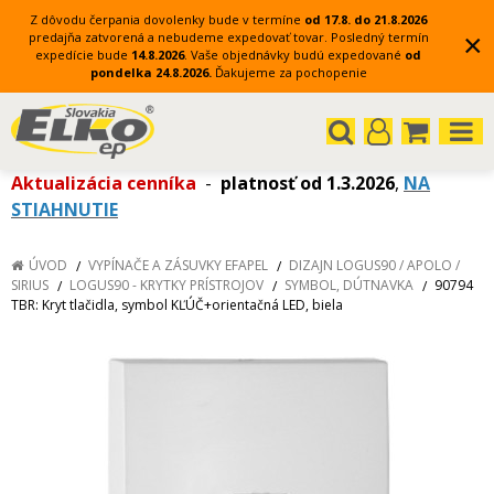
Z dôvodu čerpania dovolenky bude v termíne
od 17.8. do 21.8.2026
×
predajňa zatvorená a nebudeme expedovať tovar.
Posledný termín
expedície bude
14.8.2026
.
Vaše objednávky budú expedované
od
pondelka 24.8.2026.
Ďakujeme za pochopenie
Aktualizácia cenníka
-
platnosť od 1.3.2026
,
NA
STIAHNUTIE
ÚVOD
VYPÍNAČE A ZÁSUVKY EFAPEL
DIZAJN LOGUS90 / APOLO /
SIRIUS
LOGUS90 - KRYTKY PRÍSTROJOV
SYMBOL, DÚTNAVKA
90794
TBR: Kryt tlačidla, symbol KĽÚČ+orientačná LED, biela