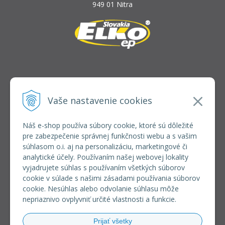
949 01 Nitra
INFOLINKA
elkoep@elkoep.sk
Vaše nastavenie cookies
+421 37 6586 731
+421 907 982 328
Náš e-shop používa súbory cookie, ktoré sú dôležité
pre zabezpečenie správnej funkčnosti webu a s vašim
VŠETKO O NÁKUPE
súhlasom o.i. aj na personalizáciu, marketingové či
REGISTRÁCIA VEĽKOOBCHOD
analytické účely. Používaním našej webovej lokality
Formulár na odsúpenie od zmluvy
vyjadrujete súhlas s používaním všetkých súborov
Doprava a platba
cookie v súlade s našimi zásadami používania súborov
Všeobecné obchodné podmienky
cookie. Nesúhlas alebo odvolanie súhlasu môže
Reklamačný poriadok
nepriaznivo ovplyvniť určité vlastnosti a funkcie.
Ochrana osobných údajov
Používanie súborov cookies
Prijať všetky