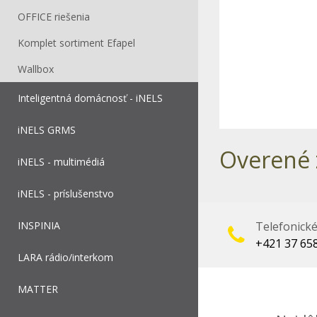
OFFICE riešenia
Komplet sortiment Efapel
Wallbox
Inteligentná domácnosť - iNELS
iNELS GRMS
Overené 
iNELS - multimédiá
iNELS - príslušenstvo
INSPINIA
Telefonick
+421 37 65
LARA rádio/interkom
MATTER