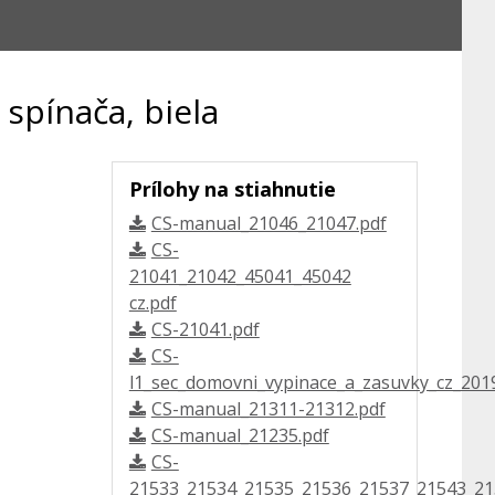
spínača, biela
Prílohy na stiahnutie
CS-manual_21046_21047.pdf
CS-
21041_21042_45041_45042
cz.pdf
CS-21041.pdf
CS-
l1_sec_domovni_vypinace_a_zasuvky_cz_2019
CS-manual_21311-21312.pdf
CS-manual_21235.pdf
CS-
21533_21534_21535_21536_21537_21543_21