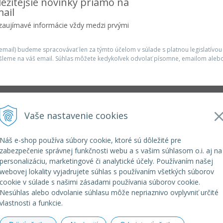
ežitejšie novinky priamo na
ail
 zaujímavé informácie vždy medzi prvými
mail) budeme spracovávať len za týmto účelom v súlade s platnou legislatívou
šleme na váš email. Súhlas môžete kedykoľvek odvolať písomne, emailom alebo
Infolinka
Vaše nastavenie cookies
r.o.
elkoep@elkoep.sk
+421 37 6586 731
Náš e-shop používa súbory cookie, ktoré sú dôležité pre
+421 907 982 328
zabezpečenie správnej funkčnosti webu a s vašim súhlasom o.i. aj na
personalizáciu, marketingové či analytické účely. Používaním našej
webovej lokality vyjadrujete súhlas s používaním všetkých súborov
cookie v súlade s našimi zásadami používania súborov cookie.
Nesúhlas alebo odvolanie súhlasu môže nepriaznivo ovplyvniť určité
vlastnosti a funkcie.