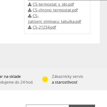
CS-termostat_s_ido.pdf
CS-chrono_termostat.pdf
CS-
zatizeni_stmivacu_tabulka.pdf
CS-21234.pdf
r na sklade
Zákaznícky servis
dujeme do 24 hod.
a starostlivosť