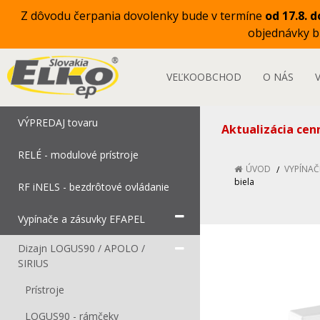
Z dôvodu čerpania dovolenky bude v termíne
od 17.8. d
objednávky 
VEĽKOOBCHOD
O NÁS
VÝPREDAJ tovaru
Aktualizácia cen
RELÉ - modulové prístroje
ÚVOD
VYPÍNAČ
biela
RF iNELS - bezdrôtové ovládanie
Vypínače a zásuvky EFAPEL
Dizajn LOGUS90 / APOLO /
SIRIUS
Prístroje
LOGUS90 - rámčeky