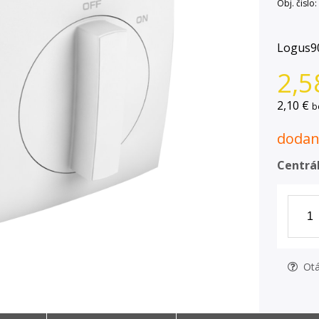
Obj. čislo:
Logus90
2,5
2,10 €
b
dodani
Centrál
Otá