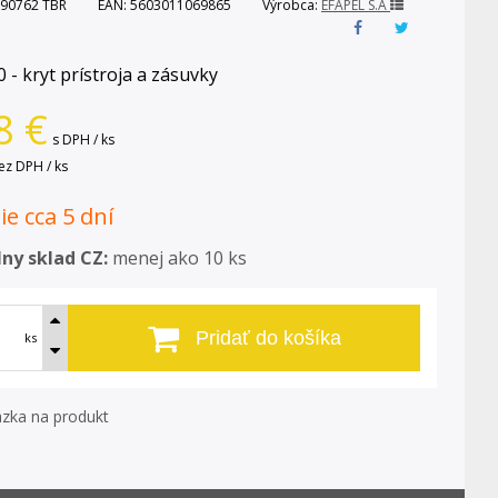
90762 TBR
EAN:
5603011069865
Výrobca:
EFAPEL S.A
 - kryt prístroja a zásuvky
8
€
s DPH / ks
ez DPH / ks
e cca 5 dní
ny sklad CZ:
menej ako 10 ks
Pridať do košíka
ks
zka na produkt