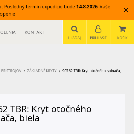
r.
Posledný termín expedície bude
14.8.2026
.
Vaše
×
openie
KOLENIA
KONTAKT
HĽADAJ
PRIHLÁSIŤ
KOŠÍK
 PRÍSTROJOV
ZÁKLADNÉ KRYTY
90762 TBR: Kryt otočného spínača,
62 TBR: Kryt otočného
ača, biela