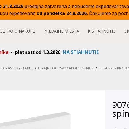
o 21.8.2026
predajňa zatvorená a nebudeme expedovať tova
budú expedované
od pondelka 24.8.2026.
Ďakujeme za poch
VŠETKO O NÁKUPE
PREDAJNÉ MIESTA
K STIAHNUTIU
Š
níka
-
platnosť od 1.3.2026
,
NA STIAHNUTIE
E A ZÁSUVKY EFAPEL
DIZAJN LOGUS90 / APOLO / SIRIUS
LOGUS90 - KRYTKY
907
spín