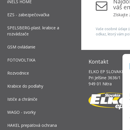
Najdôl
iNELS HOME
váš em
EZS - zabezpečovačka
Získajte
SPELSBERG-plast. krabice a
Vaše osobné údaje (e
rozvádzače
odkaz, ktorý vám po
GSM ovládanie
FOTOVOLTIKA
Kontakt
ELKO EP SLOVAKIA, s.
Rozvodnice
Pri Jelšine 3636/1
949 01 Nitra
Krabice do podlahy
Ističe a chrániče
WAGO - svorky
HAKEL prepäťová ochrana