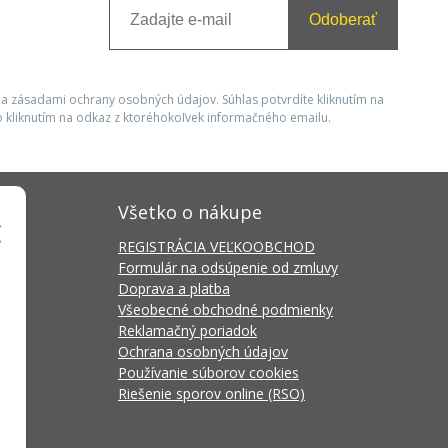
Odoberať
 a zásadami ochrany osobných údajov. Súhlas potvrdíte kliknutím na
 kliknutím na odkaz z ktoréhokoľvek informačného emailu.
Všetko o nákupe
REGISTRÁCIA VEĽKOOBCHOD
Formulár na odsúpenie od zmluvy
Doprava a platba
Všeobecné obchodné podmienky
Reklamačný poriadok
Ochrana osobných údajov
Používanie súborov cookies
Riešenie sporov online (RSO)