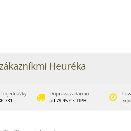
zákazníkmi Heuréka
é objednávky
Doprava zadarmo
Tova
86 731
od 79,95 € s DPH
expe