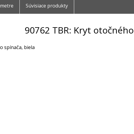
ametre
Súvisiace produkty
90762 TBR: Kryt otočného 
o spínača, biela