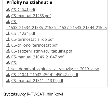
Prílohy na stiahnutie
CS-21041.pdf
CS-manual_21235.pdf
CS-
21533_21534_21535_21536_21537_21543_21544_21545
CS-21234.pdf
CS-termostat_s_ido.pdf
CS-chrono_termostat.pdf
CS-zatizeni_stmivacu_tabulka.pdf
CS-manual_21046_21047.pdf
CS-
l1_sec_domovni_vypinace_a_zasuvky_cz_2019_view.
CS-21041_21042_45041_45042 cz.pdf
CS-manual_21311-21312.pdf
Kryt zásuvky R-TV-SAT, hliníková