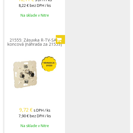
8,22 €
bez DPH / ks
Na sklade v Nitre
21555: Zásuvka R-TV-SAT,
koncová (náhrada za 21553)
9,72
€
s DPH / ks
7,90 €
bez DPH / ks
Na sklade v Nitre