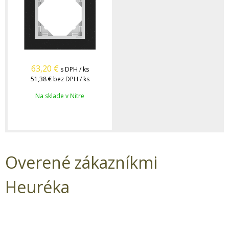
63,20
€
s DPH / ks
51,38 €
bez DPH / ks
Na sklade v Nitre
Overené zákazníkmi
Heuréka