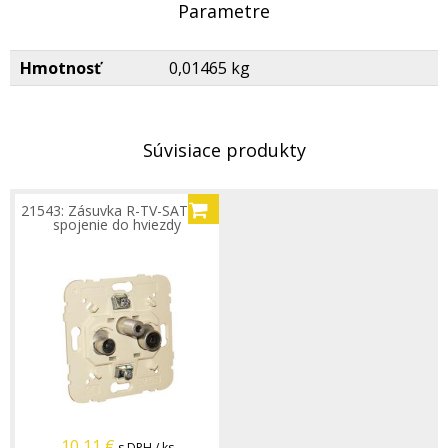
Parametre
Hmotnosť
0,01465 kg
Súvisiace produkty
21543: Zásuvka R-TV-SAT pre
spojenie do hviezdy
10,11
€
s DPH / ks