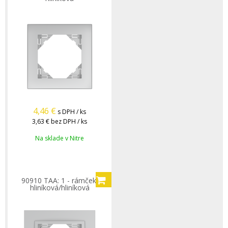
4,46
€
s DPH / ks
3,63 €
bez DPH / ks
Na sklade v Nitre
90910 TAA: 1 - rámček,
hliníková/hliníková