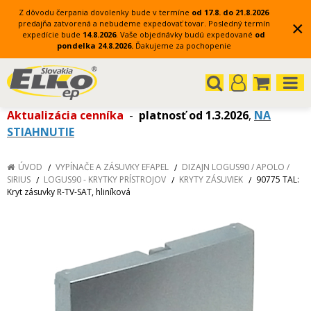
Z dôvodu čerpania dovolenky bude v termíne
od 17.8. do 21.8.2026
×
predajňa zatvorená a nebudeme expedovať tovar.
Posledný termín
expedície bude
14.8.2026
.
Vaše objednávky budú expedované
od
pondelka 24.8.2026.
Ďakujeme za pochopenie
Aktualizácia cenníka
-
platnosť od 1.3.2026
,
NA
STIAHNUTIE
ÚVOD
VYPÍNAČE A ZÁSUVKY EFAPEL
DIZAJN LOGUS90 / APOLO /
SIRIUS
LOGUS90 - KRYTKY PRÍSTROJOV
KRYTY ZÁSUVIEK
90775 TAL:
Kryt zásuvky R-TV-SAT, hliníková