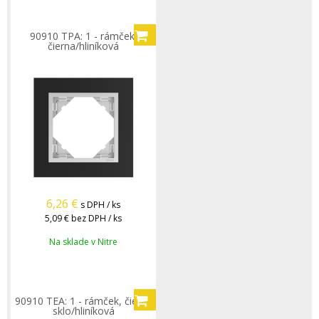
90910 TPA: 1 - rámček,
čierna/hliníková
6,26
€
s DPH / ks
5,09 €
bez DPH / ks
Na sklade v Nitre
90910 TEA: 1 - rámček, čierne
sklo/hliníková