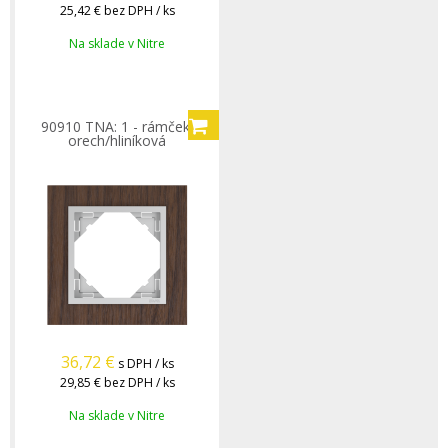
25,42 €
bez DPH / ks
Na sklade v Nitre
90910 TNA: 1 - rámček,
orech/hliníková
36,72
€
s DPH / ks
29,85 €
bez DPH / ks
Na sklade v Nitre