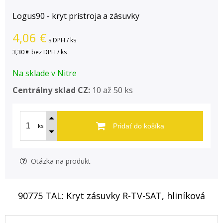
Logus90 - kryt prístroja a zásuvky
4,06
€
s DPH / ks
3,30 €
bez DPH / ks
Na sklade v Nitre
Centrálny sklad CZ:
10 až 50 ks
ks
Pridať do košíka
Otázka na produkt
90775 TAL: Kryt zásuvky R-TV-SAT, hliníková