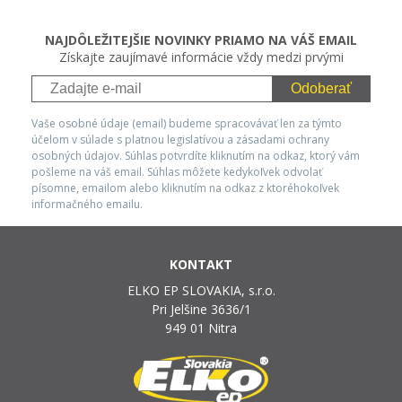
NAJDÔLEŽITEJŠIE NOVINKY PRIAMO NA VÁŠ EMAIL
Získajte zaujímavé informácie vždy medzi prvými
Odoberať
Vaše osobné údaje (email) budeme spracovávať len za týmto
účelom v súlade s platnou legislatívou a zásadami ochrany
osobných údajov. Súhlas potvrdíte kliknutím na odkaz, ktorý vám
pošleme na váš email. Súhlas môžete kedykoľvek odvolať
písomne, emailom alebo kliknutím na odkaz z ktoréhokoľvek
informačného emailu.
KONTAKT
ELKO EP SLOVAKIA, s.r.o.
Pri Jelšine 3636/1
949 01 Nitra