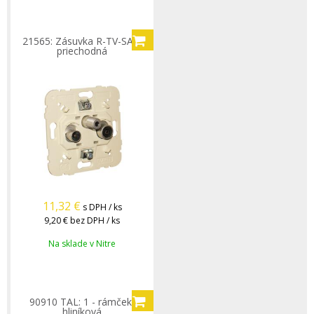
21565: Zásuvka R-TV-SAT,
priechodná
11,32
€
s DPH / ks
9,20 €
bez DPH / ks
Na sklade v Nitre
90910 TAL: 1 - rámček,
hliníková