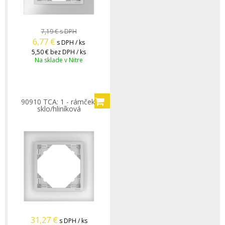
7,19 €
s DPH
6,77
€
s DPH / ks
5,50 €
bez DPH / ks
Na sklade v Nitre
90910 TCA: 1 - rámček,
sklo/hliníková
31,27
€
s DPH / ks