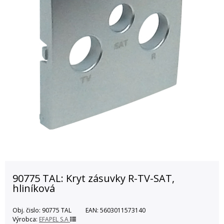
90775 TAL: Kryt zásuvky R-TV-SAT,
hliníková
Obj. čislo:
90775 TAL
EAN:
5603011573140
Výrobca:
EFAPEL S.A