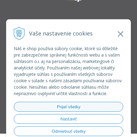
INFOLINKA
elkoep@elkoep.sk
Vaše nastavenie cookies
+421 37 6586 731
+421 907 982 328
Náš e-shop používa súbory cookie, ktoré sú dôležité
pre zabezpečenie správnej funkčnosti webu a s vašim
VŠETKO O NÁKUPE
súhlasom o.i. aj na personalizáciu, marketingové či
REGISTRÁCIA VEĽKOOBCHOD
analytické účely. Používaním našej webovej lokality
Formulár na odsúpenie od zmluvy
vyjadrujete súhlas s používaním všetkých súborov
Doprava a platba
cookie v súlade s našimi zásadami používania súborov
Všeobecné obchodné podmienky
cookie. Nesúhlas alebo odvolanie súhlasu môže
Reklamačný poriadok
nepriaznivo ovplyvniť určité vlastnosti a funkcie.
Ochrana osobných údajov
Používanie súborov cookies
Prijať všetky
Riešenie sporov online (RSO)
Nastaviť
Odmietnuť všetky