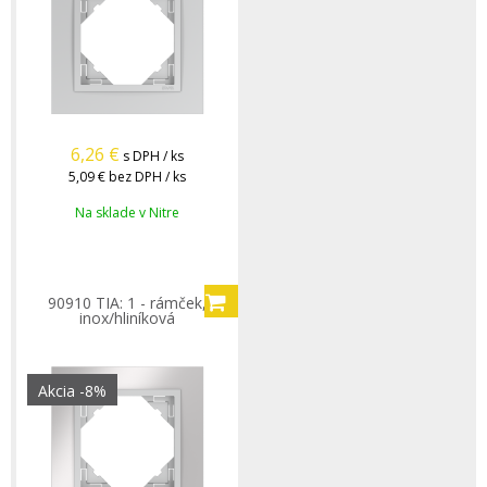
6,26
€
s DPH / ks
5,09 €
bez DPH / ks
Na sklade v Nitre
90910 TIA: 1 - rámček,
inox/hliníková
Akcia
-8%