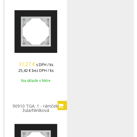
31,27
€
s DPH / ks
25,42 €
bez DPH / ks
Na sklade v Nitre
90910 TGA: 1 - rámček,
žula/hliníková