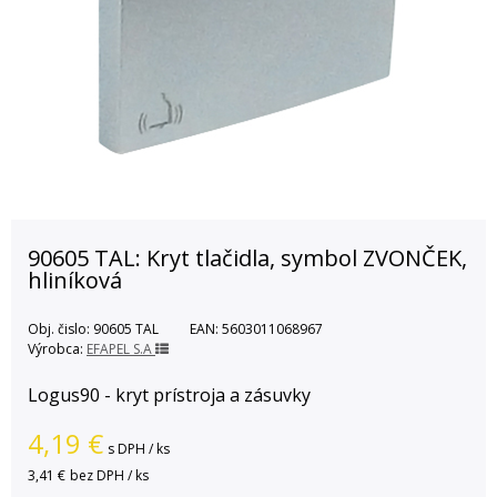
90605 TAL: Kryt tlačidla, symbol ZVONČEK,
hliníková
Obj. čislo:
90605 TAL
EAN:
5603011068967
Výrobca:
EFAPEL S.A
Logus90 - kryt prístroja a zásuvky
4,19
€
s DPH / ks
3,41 €
bez DPH / ks