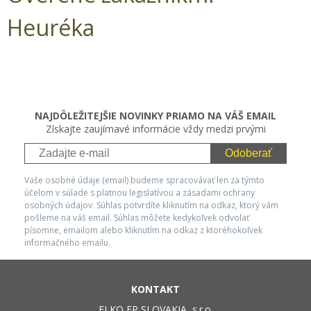
Heuréka
NAJDÔLEŽITEJŠIE NOVINKY PRIAMO NA VÁŠ EMAIL
Získajte zaujímavé informácie vždy medzi prvými
Odoberať
Vaše osobné údaje (email) budeme spracovávať len za týmto
účelom v súlade s platnou legislatívou a zásadami ochrany
osobných údajov. Súhlas potvrdíte kliknutím na odkaz, ktorý vám
pošleme na váš email. Súhlas môžete kedykoľvek odvolať
písomne, emailom alebo kliknutím na odkaz z ktoréhokoľvek
informačného emailu.
KONTAKT
ELKO EP SLOVAKIA, s.r.o.