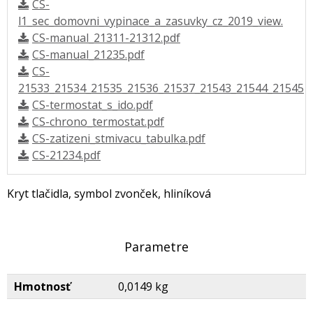
CS-
l1_sec_domovni_vypinace_a_zasuvky_cz_2019_view.
CS-manual_21311-21312.pdf
CS-manual_21235.pdf
CS-
21533_21534_21535_21536_21537_21543_21544_21545
CS-termostat_s_ido.pdf
CS-chrono_termostat.pdf
CS-zatizeni_stmivacu_tabulka.pdf
CS-21234.pdf
Kryt tlačidla, symbol zvonček, hliníková
Parametre
Hmotnosť
0,0149 kg