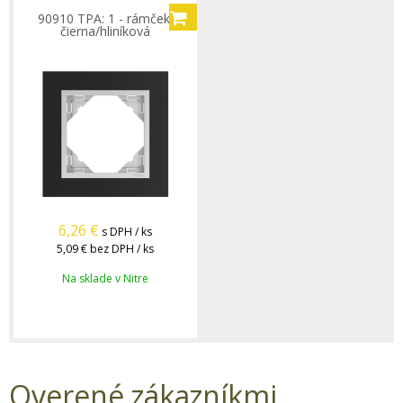
90910 TPA: 1 - rámček,
čierna/hliníková
6,26
€
s DPH / ks
5,09 €
bez DPH / ks
Na sklade v Nitre
Overené zákazníkmi