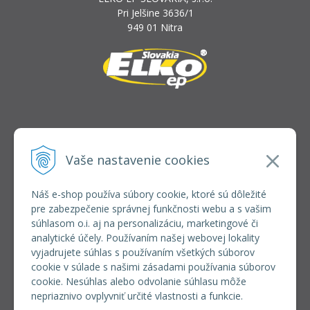
Pri Jelšine 3636/1
949 01 Nitra
INFOLINKA
elkoep@elkoep.sk
Vaše nastavenie cookies
+421 37 6586 731
+421 907 982 328
Náš e-shop používa súbory cookie, ktoré sú dôležité
pre zabezpečenie správnej funkčnosti webu a s vašim
VŠETKO O NÁKUPE
súhlasom o.i. aj na personalizáciu, marketingové či
REGISTRÁCIA VEĽKOOBCHOD
analytické účely. Používaním našej webovej lokality
Formulár na odsúpenie od zmluvy
vyjadrujete súhlas s používaním všetkých súborov
Doprava a platba
cookie v súlade s našimi zásadami používania súborov
Všeobecné obchodné podmienky
cookie. Nesúhlas alebo odvolanie súhlasu môže
Reklamačný poriadok
nepriaznivo ovplyvniť určité vlastnosti a funkcie.
Ochrana osobných údajov