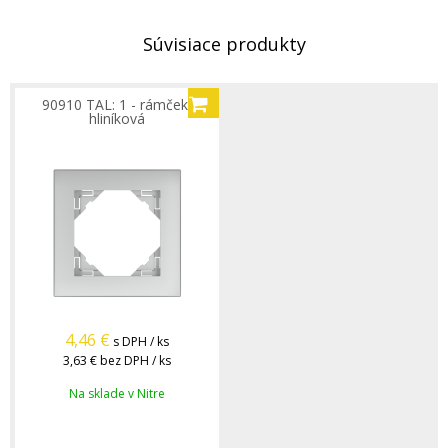
Súvisiace produkty
90910 TAL: 1 - rámček,
hliníková
4,46
€
s DPH / ks
3,63 €
bez DPH / ks
Na sklade v Nitre