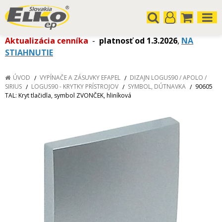
Aktualizácia cenníka
-
platnosť od 1.3.2026
,
NA
STIAHNUTIE
ÚVOD
VYPÍNAČE A ZÁSUVKY EFAPEL
DIZAJN LOGUS90 / APOLO /
SIRIUS
LOGUS90 - KRYTKY PRÍSTROJOV
SYMBOL, DÚTNAVKA
90605
TAL: Kryt tlačidla, symbol ZVONČEK, hliníková