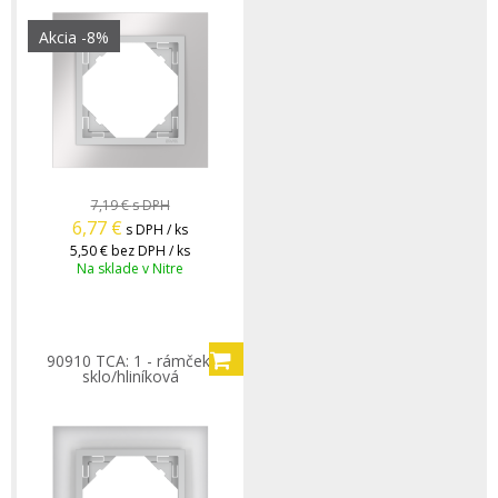
Akcia
-8%
7,19 €
s DPH
6,77
€
s DPH / ks
5,50 €
bez DPH / ks
Na sklade v Nitre
90910 TCA: 1 - rámček,
sklo/hliníková