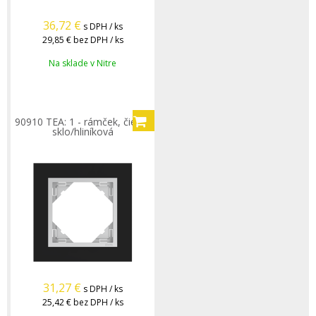
36,72
€
s DPH / ks
29,85 €
bez DPH / ks
Na sklade v Nitre
90910 TEA: 1 - rámček, čierne
sklo/hliníková
31,27
€
s DPH / ks
25,42 €
bez DPH / ks