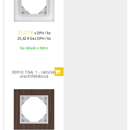
31,27
€
s DPH / ks
25,42 €
bez DPH / ks
Na sklade v Nitre
90910 TNA: 1 - rámček,
orech/hliníková