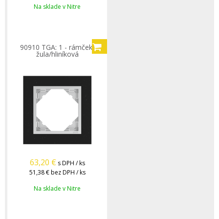
Na sklade v Nitre
90910 TGA: 1 - rámček,
žula/hliníková
63,20
€
s DPH / ks
51,38 €
bez DPH / ks
Na sklade v Nitre