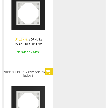
31,27
€
s DPH / ks
25,42 €
bez DPH / ks
Na sklade v Nitre
90910 TPG: 1 - rámček, čierna/
ľadová