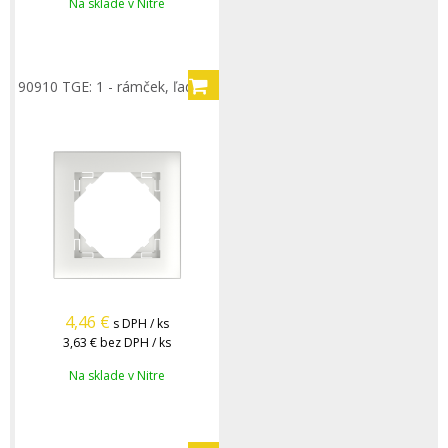
Na sklade v Nitre
90910 TGE: 1 - rámček, ľadová
4,46
€
s DPH / ks
3,63 €
bez DPH / ks
Na sklade v Nitre