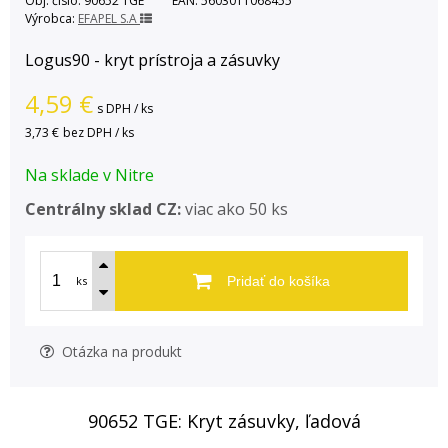
Obj. čislo:
90652 TGE
EAN:
5603011068455
Výrobca:
EFAPEL S.A
Logus90 - kryt prístroja a zásuvky
4,59
€
s DPH / ks
3,73 €
bez DPH / ks
Na sklade v Nitre
Centrálny sklad CZ:
viac ako 50 ks
ks
Pridať do košíka
Otázka na produkt
90652 TGE: Kryt zásuvky, ľadová