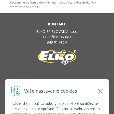
písomne, emailom alebo kliknutím na odkaz z ktoréhokoľvek
informačného emailu.
KONTAKT
ELKO EP SLOVAKIA, s.r.o.
Pri Jelšine 3636/1
949 01 Nitra
INFOLINKA
elkoep@elkoep.sk
Vaše nastavenie cookies
+421 37 6586 731
+421 907 982 328
Náš e-shop používa súbory cookie, ktoré sú dôležité
pre zabezpečenie správnej funkčnosti webu a s vašim
VŠETKO O NÁKUPE