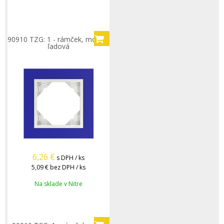
90910 TZG: 1 - rámček, modrá/
ľadová
6,26
€
s DPH / ks
5,09 €
bez DPH / ks
Na sklade v Nitre