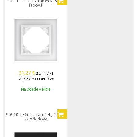
90910 TCG: 1 - rámček, sklo/
ľadová
31,27
€
s DPH / ks
25,42 €
bez DPH / ks
Na sklade v Nitre
90910 TEG: 1 - rámček, čierne
sklo/ľadová