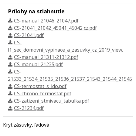
Prílohy na stiahnutie
CS-manual_21046_21047.pdf
CS-21041_21042_45041_45042 cz.pdf
CS-21041.pdf
CS-
l1_sec_domovni_vypinace_a_zasuvky_cz_2019_view.
CS-manual_21311-21312.pdf
CS-manual_21235.pdf
CS-
21533_21534_21535_21536_21537_21543_21544_21545
CS-termostat_s_ido.pdf
CS-chrono_termostat.pdf
CS-zatizeni_stmivacu_tabulka.pdf
CS-21234.pdf
Kryt zásuvky, ľadová