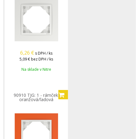
6,26
€
s DPH / ks
5,09 €
bez DPH / ks
Na sklade v Nitre
90910 TJG: 1 - rámček,
oranžová/ľadová