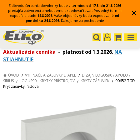
Z dôvodu čerpania dovolenky bude v termíne
od 17.8. do 21.8.2026
×
predajňa zatvorená a nebudeme expedovať tovar.
Posledný termín
expedície bude
14.8.2026
.
Vaše objednávky budú expedované
od
pondelka 24.8.2026.
Ďakujeme za pochopenie
Aktualizácia cenníka
-
platnosť od 1.3.2026
,
NA
STIAHNUTIE
ÚVOD
VYPÍNAČE A ZÁSUVKY EFAPEL
DIZAJN LOGUS90 / APOLO /
SIRIUS
LOGUS90 - KRYTKY PRÍSTROJOV
KRYTY ZÁSUVIEK
90652 TGE:
Kryt zásuvky, ľadová