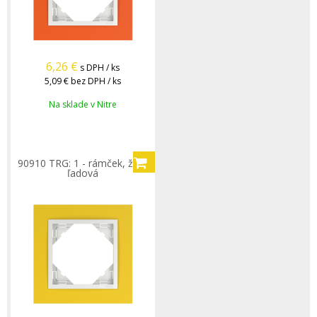
6,26
€
s DPH / ks
5,09 €
bez DPH / ks
Na sklade v Nitre
90910 TRG: 1 - rámček, žltá/
ľadová