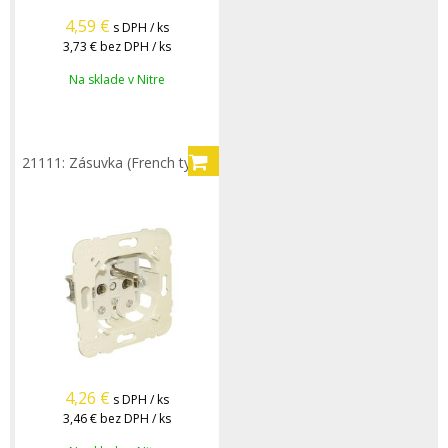
4,59
€
s DPH / ks
3,73 €
bez DPH / ks
Na sklade v Nitre
21111: Zásuvka (French type)
4,26
€
s DPH / ks
3,46 €
bez DPH / ks