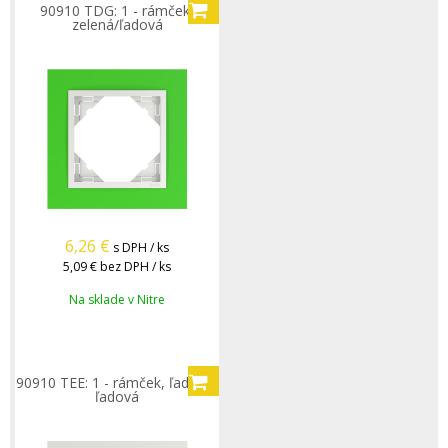
90910 TDG: 1 - rámček,
zelená/ľadová
6,26
€
s DPH / ks
5,09 €
bez DPH / ks
Na sklade v Nitre
90910 TEE: 1 - rámček, ľadová/
ľadová