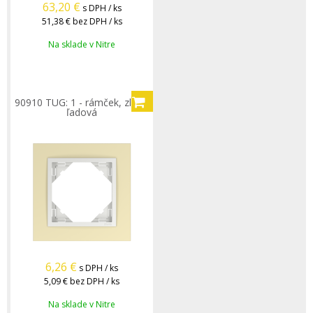
63,20
€
s DPH / ks
51,38 €
bez DPH / ks
Na sklade v Nitre
90910 TUG: 1 - rámček, zlatá/
ľadová
6,26
€
s DPH / ks
5,09 €
bez DPH / ks
Na sklade v Nitre