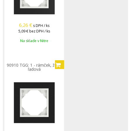
6,26
€
s DPH / ks
5,09 €
bez DPH / ks
Na sklade v Nitre
90910 TGG: 1 - rámček, žula/
ľadová