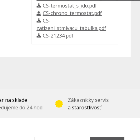
CS-termostat_s_ido.pdf
CS-chrono_termostat.pdf
CS-
zatizeni_stmivacu_tabulka.pdf
CS-21234.pdf
r na sklade
Zákaznícky servis
dujeme do 24 hod.
a starostlivosť