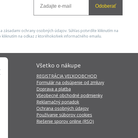
Odoberať
 a zásadami ochrany osobných údajov. Súhlas potvrdíte kliknutím na
 kliknutím na odkaz z ktoréhokoľvek informačného emailu.
Všetko o nákupe
REGISTRÁCIA VEĽKOOBCHOD
Formulár na odsúpenie od zmluvy
Doprava a platba
Všeobecné obchodné podmienky
Reklamačný poriadok
Ochrana osobných údajov
Používanie súborov cookies
Riešenie sporov online (RSO)