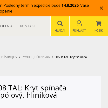
r.
Posledný termín expedície bude
14.8.2026
.
Vaše
×
openie
KOLENIA
KONTAKT
HĽADAJ
PRIHLÁSIŤ
KOŠÍK
 PRÍSTROJOV
SYMBOL, DÚTNAVKA
90608 TAL: Kryt spínača
8 TAL: Kryt spínača
pólový, hliníková