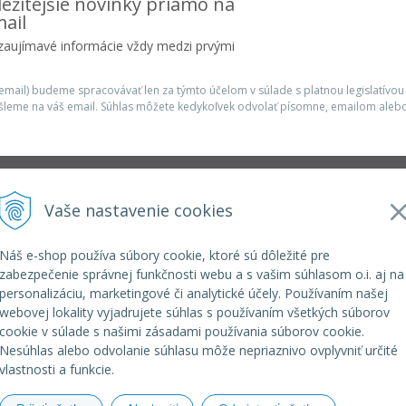
ežitejšie novinky priamo na
ail
 zaujímavé informácie vždy medzi prvými
mail) budeme spracovávať len za týmto účelom v súlade s platnou legislatívou
šleme na váš email. Súhlas môžete kedykoľvek odvolať písomne, emailom alebo
Infolinka
Vaše nastavenie cookies
r.o.
elkoep@elkoep.sk
+421 37 6586 731
Náš e-shop používa súbory cookie, ktoré sú dôležité pre
+421 907 982 328
zabezpečenie správnej funkčnosti webu a s vašim súhlasom o.i. aj na
personalizáciu, marketingové či analytické účely. Používaním našej
webovej lokality vyjadrujete súhlas s používaním všetkých súborov
cookie v súlade s našimi zásadami používania súborov cookie.
Nesúhlas alebo odvolanie súhlasu môže nepriaznivo ovplyvniť určité
vlastnosti a funkcie.