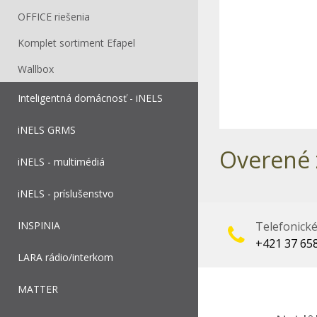
OFFICE riešenia
Komplet sortiment Efapel
Wallbox
Inteligentná domácnosť - iNELS
iNELS GRMS
Overené 
iNELS - multimédiá
iNELS - príslušenstvo
INSPINIA
Telefonick
+421 37 65
LARA rádio/interkom
MATTER