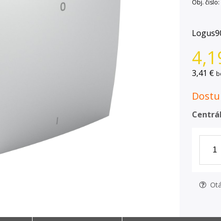
Obj. čislo:
Logus90
4,1
3,41 €
b
Dostup
Centrál
Otá