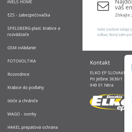
Najdôl
iNELS HOME
váš em
EZS - zabezpečovačka
Získajte
SPELSBERG-plast. krabice a
Vaše osobné údaje (e
rozvádzače
odkaz, ktorý vám po
GSM ovládanie
FOTOVOLTIKA
Kontakt
ELKO EP SLOVAKIA, s.
Rozvodnice
Pri Jelšine 3636/1
949 01 Nitra
Krabice do podlahy
Ističe a chrániče
WAGO - svorky
HAKEL prepäťová ochrana