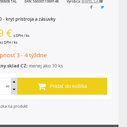
90608 TAL
EAN:
5603011069148
Výrobca:
EFAPEL S.A
 - kryt prístroja a zásuvky
9
€
s DPH / ks
ez DPH / ks
nosť 3 - 4 týždne
ny sklad CZ:
menej ako 10 ks
Pridať do košíka
ks
zka na produkt