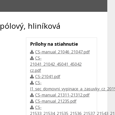
pólový, hliníková
Prílohy na stiahnutie
CS-manual_21046_21047.pdf
CS-
21041_21042_45041_45042
cz.pdf
CS-21041.pdf
CS-
l1_sec_domovni_vypinace_a_zasuvky_cz_2019
CS-manual_21311-21312.pdf
CS-manual_21235.pdf
CS-
21533_21534_21535_21536_21537_21543_21