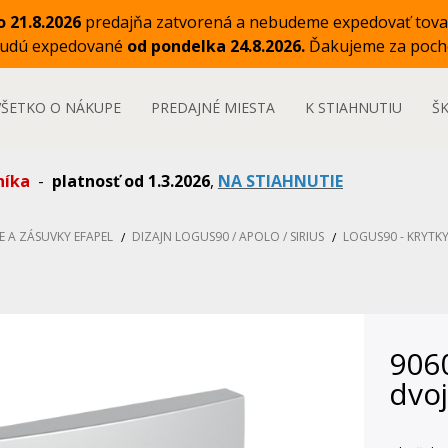
o 21.8.2026
predajňa zatvorená a nebudeme expedovať tova
budú expedované
od pondelka 24.8.2026.
Ďakujeme za poch
VŠETKO O NÁKUPE
PREDAJNÉ MIESTA
K STIAHNUTIU
Š
níka
-
platnosť od 1.3.2026
,
NA STIAHNUTIE
E A ZÁSUVKY EFAPEL
DIZAJN LOGUS90 / APOLO / SIRIUS
LOGUS90 - KRYTKY
9060
dvoj