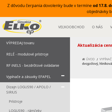
Z dôvodu čerpania dovolenky bude v termíne
od 17.8. d
objednávky 
VEĽKOOBCHOD
O NÁS
VÝPREDAJ tovaru
Aktualizácia cen
RELÉ - modulové prístroje
ÚVOD
VYPÍNAČ
dvojpólový, hliníková
RF iNELS - bezdrôtové ovládanie
Vypínače a zásuvky EFAPEL
Dizajn LOGUS90 / APOLO /
SIRIUS
Prístroje
LOGUS90 - rámčeky