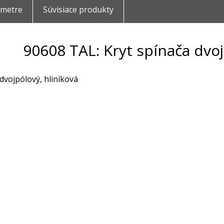
ametre
Súvisiace produkty
90608 TAL: Kryt spínača dvoj
dvojpólový, hliníková