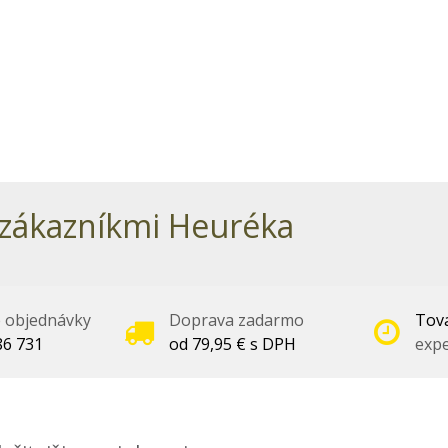
zákazníkmi Heuréka
é objednávky
Doprava zadarmo
Tova
86 731
od 79,95 € s DPH
expe