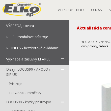
VEĽKOOBCHOD
O NÁS
VÝPREDAJ tovaru
Aktualizácia cen
RELÉ - modulové prístroje
ÚVOD
VYPÍNAČ
dvojpólový, ľadová
RF iNELS - bezdrôtové ovládanie
Vypínače a zásuvky EFAPEL
Dizajn LOGUS90 / APOLO /
SIRIUS
Prístroje
LOGUS90 - rámčeky
LOGUS90 - krytky prístrojov