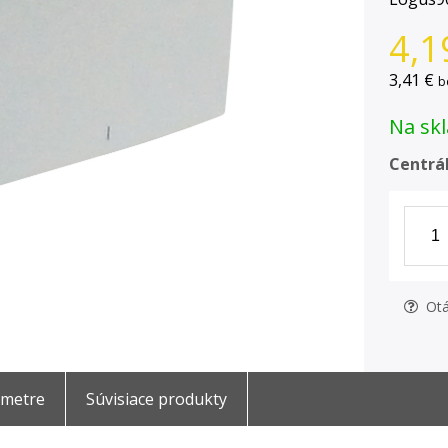
4,1
3,41 €
b
Na skl
Centrál
Otá
ametre
Súvisiace produkty