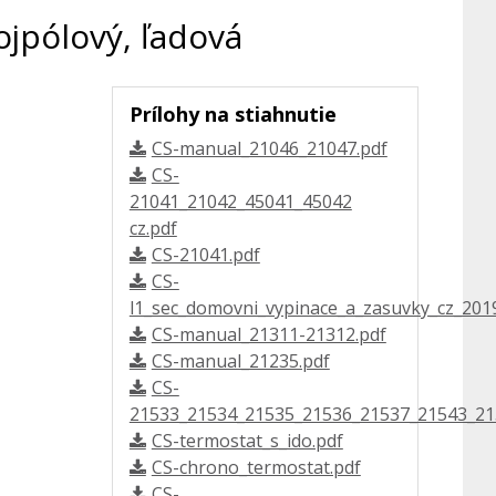
ojpólový, ľadová
Prílohy na stiahnutie
CS-manual_21046_21047.pdf
CS-
21041_21042_45041_45042
cz.pdf
CS-21041.pdf
CS-
l1_sec_domovni_vypinace_a_zasuvky_cz_2019
CS-manual_21311-21312.pdf
CS-manual_21235.pdf
CS-
21533_21534_21535_21536_21537_21543_21
CS-termostat_s_ido.pdf
CS-chrono_termostat.pdf
CS-