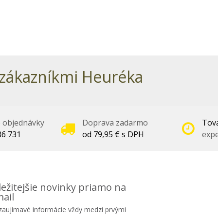
zákazníkmi Heuréka
é objednávky
Doprava zadarmo
Tova
86 731
od 79,95 € s DPH
expe
ežitejšie novinky priamo na
ail
 zaujímavé informácie vždy medzi prvými