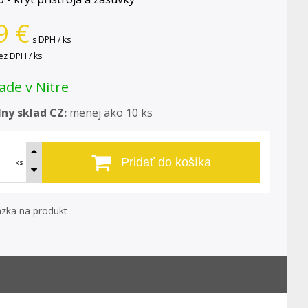
9
€
s DPH / ks
ez DPH / ks
ade v Nitre
ny sklad CZ:
menej ako 10 ks
Pridať do košíka
ks
zka na produkt