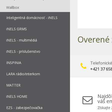
Wallbox
Inteligentná domácnosť - iNELS
iNELS GRMS
Overené 
iNELS - multimédiá
iNELS - príslušenstvo
INSPINIA
Telefonick
+421 37 65
LARA rádio/interkom
MATTER
Najdôl
iNELS HOME
váš em
EZS - zabezpečovačka
Získajte