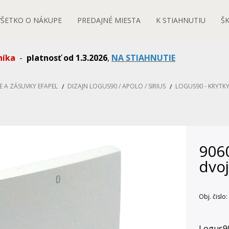
VŠETKO O NÁKUPE
PREDAJNÉ MIESTA
K STIAHNUTIU
Š
níka
-
platnosť od 1.3.2026
,
NA STIAHNUTIE
E A ZÁSUVKY EFAPEL
DIZAJN LOGUS90 / APOLO / SIRIUS
LOGUS90 - KRYTKY
9060
dvoj
Obj. čislo:
Logus90