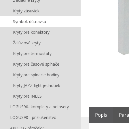
Základné kryty
Kryty zásuviek
Symbol, dútnavka
Kryty pre konektory
Žalúziové kryty
Kryty pre termostaty
Kryty pre časové spínače
Kryty pre spínacie hodiny
Kryty JAZZ-light jednotiek
Kryty pre iNELS
LOGUS90- komplety a polosety
Popis
Par
LOGUS90 - príslušenstvo
APOLO - rámčeky