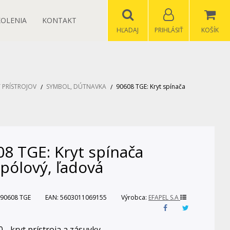
KOLENIA
KONTAKT
HĽADAJ
PRIHLÁSIŤ
KOŠÍK
 PRÍSTROJOV
SYMBOL, DÚTNAVKA
90608 TGE: Kryt spínača
8 TGE: Kryt spínača
pólový, ľadová
90608 TGE
EAN:
5603011069155
Výrobca:
EFAPEL S.A
 - kryt prístroja a zásuvky