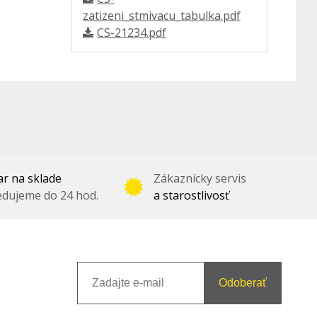
zatizeni_stmivacu_tabulka.pdf
CS-21234.pdf
r na sklade
Zákaznícky servis
dujeme do 24 hod.
a starostlivosť
Odoberať