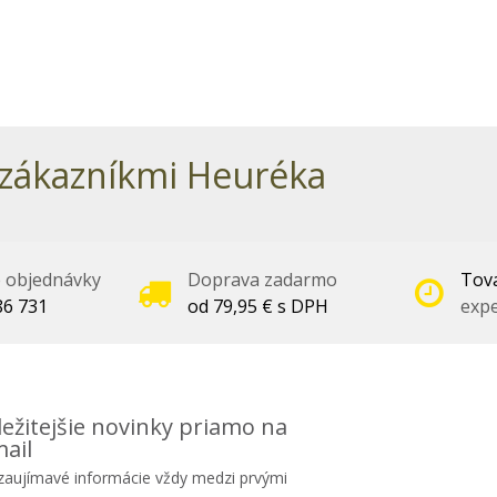
zákazníkmi Heuréka
é objednávky
Doprava zadarmo
Tova
86 731
od 79,95 € s DPH
expe
ežitejšie novinky priamo na
ail
 zaujímavé informácie vždy medzi prvými