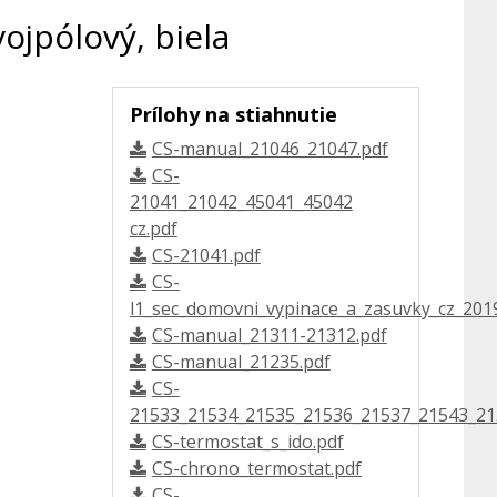
ojpólový, biela
Prílohy na stiahnutie
CS-manual_21046_21047.pdf
CS-
21041_21042_45041_45042
cz.pdf
CS-21041.pdf
CS-
l1_sec_domovni_vypinace_a_zasuvky_cz_2019
CS-manual_21311-21312.pdf
CS-manual_21235.pdf
CS-
21533_21534_21535_21536_21537_21543_21
CS-termostat_s_ido.pdf
CS-chrono_termostat.pdf
CS-