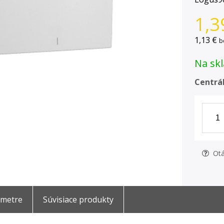
1,3
1,13 €
b
Na skl
Centrál
Otá
ametre
Súvisiace produkty