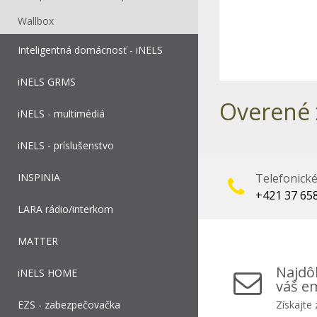
Wallbox
Inteligentná domácnosť - iNELS
iNELS GRMS
Overené 
iNELS - multimédiá
iNELS - príslušenstvo
INSPINIA
Telefonick
+421 37 65
LARA rádio/interkom
MATTER
Najdôl
iNELS HOME
váš em
EZS - zabezpečovačka
Získajte