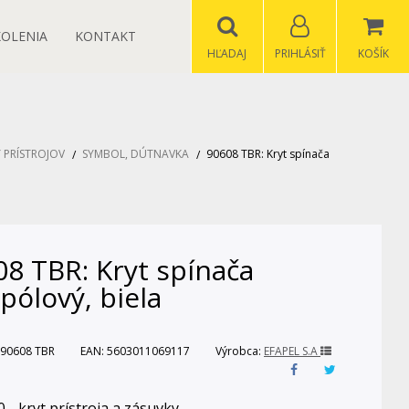
KOLENIA
KONTAKT
HĽADAJ
PRIHLÁSIŤ
KOŠÍK
 PRÍSTROJOV
SYMBOL, DÚTNAVKA
90608 TBR: Kryt spínača
8 TBR: Kryt spínača
pólový, biela
90608 TBR
EAN:
5603011069117
Výrobca:
EFAPEL S.A
 - kryt prístroja a zásuvky