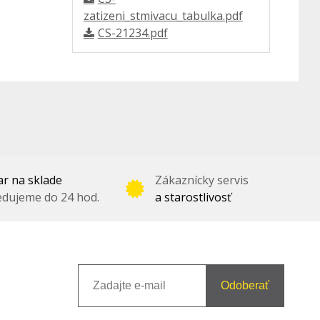
zatizeni_stmivacu_tabulka.pdf
CS-21234.pdf
r na sklade
Zákaznícky servis
dujeme do 24 hod.
a starostlivosť
Odoberať