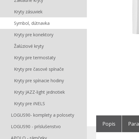
Základné kryty
Kryty zásuviek
Symbol, dútnavka
Kryty pre konektory
Žalúziové kryty
Kryty pre termostaty
Kryty pre časové spínače
Kryty pre spínacie hodiny
Kryty JAZZ-light jednotiek
Kryty pre iNELS
LOGUS90- komplety a polosety
Popis
Par
LOGUS90 - príslušenstvo
APOLO - rámčeky