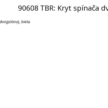
90608 TBR: Kryt spínača dv
dvojpólový, biela