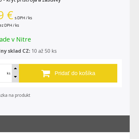
9
€
s DPH / ks
ez DPH / ks
ade v Nitre
ny sklad CZ:
10 až 50 ks
Pridať do košíka
ks
zka na produkt