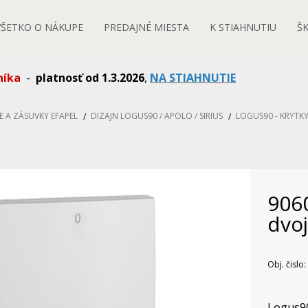
VŠETKO O NÁKUPE
PREDAJNÉ MIESTA
K STIAHNUTIU
Š
níka
-
platnosť od 1.3.2026
,
NA STIAHNUTIE
E A ZÁSUVKY EFAPEL
DIZAJN LOGUS90 / APOLO / SIRIUS
LOGUS90 - KRYTKY
9060
dvoj
Obj. čislo:
Logus90