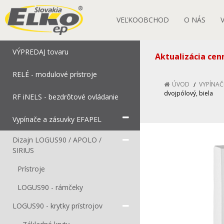
VEĽKOOBCHOD
O NÁS
VÝPREDAJ tovaru
Aktualizácia cen
RELÉ - modulové prístroje
ÚVOD
VYPÍNAČ
dvojpólový, biela
RF iNELS - bezdrôtové ovládanie
Vypínače a zásuvky EFAPEL
Dizajn LOGUS90 / APOLO /
SIRIUS
Prístroje
LOGUS90 - rámčeky
LOGUS90 - krytky prístrojov