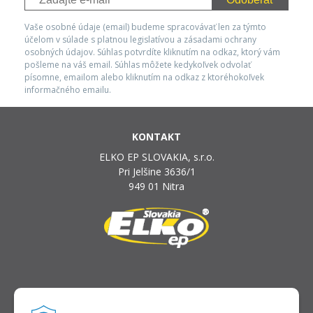
Vaše osobné údaje (email) budeme spracovávať len za týmto
účelom v súlade s platnou legislatívou a zásadami ochrany
osobných údajov. Súhlas potvrdíte kliknutím na odkaz, ktorý vám
pošleme na váš email. Súhlas môžete kedykoľvek odvolať
písomne, emailom alebo kliknutím na odkaz z ktoréhokoľvek
informačného emailu.
KONTAKT
ELKO EP SLOVAKIA, s.r.o.
Pri Jelšine 3636/1
949 01 Nitra
INFOLINKA
elkoep@elkoep.sk