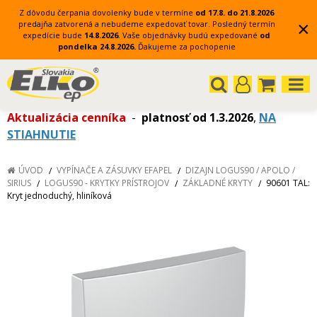
Z dôvodu čerpania dovolenky bude v termíne
od 17.8. do 21.8.2026
×
predajňa zatvorená a nebudeme expedovať tovar.
Posledný termín
expedície bude
14.8.2026
.
Vaše objednávky budú expedované
od
pondelka 24.8.2026.
Ďakujeme za pochopenie
Aktualizácia cenníka
-
platnosť od 1.3.2026
,
NA
STIAHNUTIE
ÚVOD
VYPÍNAČE A ZÁSUVKY EFAPEL
DIZAJN LOGUS90 / APOLO /
SIRIUS
LOGUS90 - KRYTKY PRÍSTROJOV
ZÁKLADNÉ KRYTY
90601 TAL:
Kryt jednoduchý, hliníková