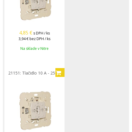
4,85
€
s DPH / ks
3,94 €
bez DPH / ks
Na sklade v Nitre
21151: Tlačidlo 10 A - 250 V