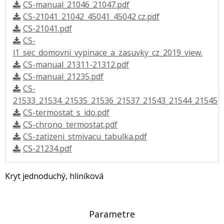
CS-manual_21046_21047.pdf
CS-21041_21042_45041_45042 cz.pdf
CS-21041.pdf
CS-
l1_sec_domovni_vypinace_a_zasuvky_cz_2019_view.
CS-manual_21311-21312.pdf
CS-manual_21235.pdf
CS-
21533_21534_21535_21536_21537_21543_21544_21545
CS-termostat_s_ido.pdf
CS-chrono_termostat.pdf
CS-zatizeni_stmivacu_tabulka.pdf
CS-21234.pdf
Kryt jednoduchý, hliníková
Parametre