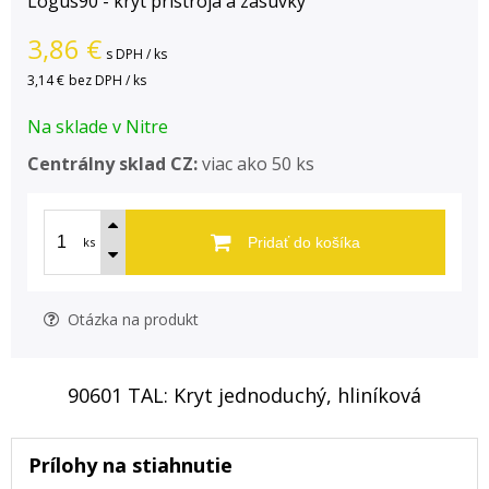
Logus90 - kryt prístroja a zásuvky
3,86
€
s DPH / ks
3,14 €
bez DPH / ks
Na sklade v Nitre
Centrálny sklad CZ:
viac ako 50 ks
ks
Pridať do košíka
Otázka na produkt
90601 TAL: Kryt jednoduchý, hliníková
Prílohy na stiahnutie