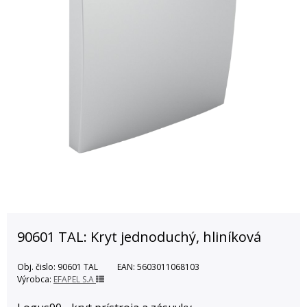
90601 TAL: Kryt jednoduchý, hliníková
Obj. čislo:
90601 TAL
EAN:
5603011068103
Výrobca:
EFAPEL S.A