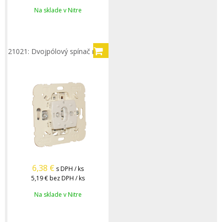
Na sklade v Nitre
21021: Dvojpólový spínač rad.2
6,38
€
s DPH / ks
5,19 €
bez DPH / ks
Na sklade v Nitre