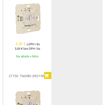
4,46
€
s DPH / ks
3,63 €
bez DPH / ks
Na sklade v Nitre
21150: Tlačidlo (NO+NC)