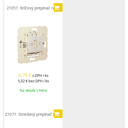
21051: Krížový prepínač rad.7
6,79
€
s DPH / ks
5,52 €
bez DPH / ks
Na sklade v Nitre
21071: Striedavý prepínač rad.6