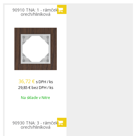
90910 TNA: 1 - rámček,
orech/hliníková
36,72
€
s DPH / ks
29,85 €
bez DPH / ks
Na sklade v Nitre
90930 TNA: 3 - rámček,
orech/hliníková