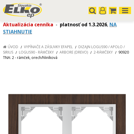
Aktualizácia cenníka
-
platnosť od 1.3.2026
,
NA
STIAHNUTIE
ÚVOD
VYPÍNAČE A ZÁSUVKY EFAPEL
DIZAJN LOGUS90 / APOLO /
SIRIUS
LOGUS90 - RÁMČEKY
ARBORE (DREVO)
2-RÁMČEKY
90920
TNA: 2 - rámček, orech/hliníková