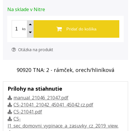
Na sklade v Nitre
ks
Pridať do košíka
Otázka na produkt
90920 TNA: 2 - rámček, orech/hliníková
Prílohy na stiahnutie
manual_21046_21047.pdf
CS-21041_21042_45041_45042 cz.pdf
CS-21041.pdf
CS-
l1_sec_domovni_vypinace_a_zasuvky_cz_2019_view.