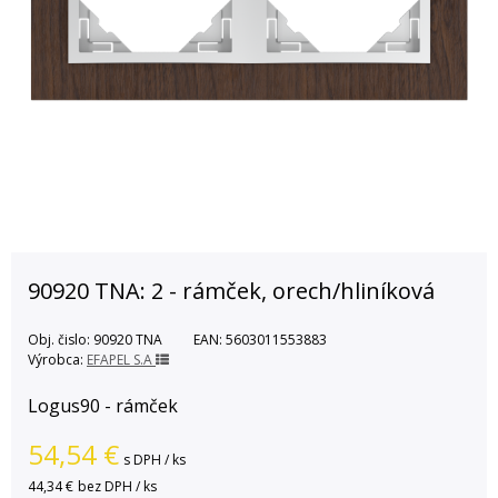
90920 TNA: 2 - rámček, orech/hliníková
Obj. čislo:
90920 TNA
EAN:
5603011553883
Výrobca:
EFAPEL S.A
Logus90 - rámček
54,54
€
s DPH / ks
44,34 €
bez DPH / ks