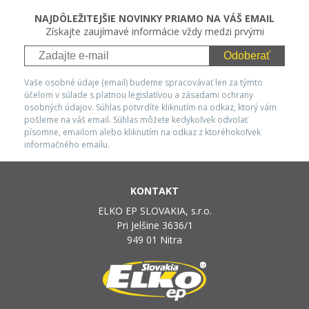
NAJDÔLEŽITEJŠIE NOVINKY PRIAMO NA VÁŠ EMAIL
Získajte zaujímavé informácie vždy medzi prvými
Odoberať
Vaše osobné údaje (email) budeme spracovávať len za týmto
účelom v súlade s platnou legislatívou a zásadami ochrany
osobných údajov. Súhlas potvrdíte kliknutím na odkaz, ktorý vám
pošleme na váš email. Súhlas môžete kedykoľvek odvolať
písomne, emailom alebo kliknutím na odkaz z ktoréhokoľvek
informačného emailu.
KONTAKT
ELKO EP SLOVAKIA, s.r.o.
Pri Jelšine 3636/1
949 01 Nitra