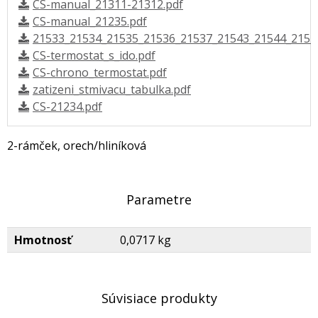
CS-manual_21311-21312.pdf
CS-manual_21235.pdf
21533_21534_21535_21536_21537_21543_21544_2154
CS-termostat_s_ido.pdf
CS-chrono_termostat.pdf
zatizeni_stmivacu_tabulka.pdf
CS-21234.pdf
2-rámček, orech/hliníková
Parametre
Hmotnosť
0,0717 kg
Súvisiace produkty