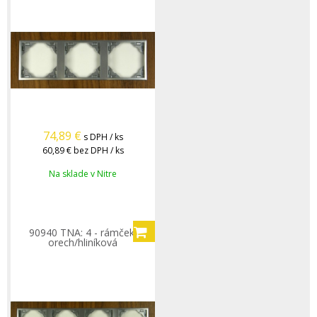
74,89
€
s DPH / ks
60,89 €
bez DPH / ks
Na sklade v Nitre
90940 TNA: 4 - rámček,
orech/hliníková