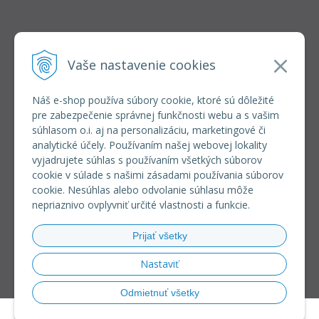
INFOLINKA
elkoep@elkoep.sk
Vaše nastavenie cookies
+421 37 6586 731
+421 907 982 328
Náš e-shop používa súbory cookie, ktoré sú dôležité
pre zabezpečenie správnej funkčnosti webu a s vašim
VŠETKO O NÁKUPE
súhlasom o.i. aj na personalizáciu, marketingové či
REGISTRÁCIA VEĽKOOBCHOD
analytické účely. Používaním našej webovej lokality
Formulár na odsúpenie od zmluvy
vyjadrujete súhlas s používaním všetkých súborov
Doprava a platba
cookie v súlade s našimi zásadami používania súborov
Všeobecné obchodné podmienky
cookie. Nesúhlas alebo odvolanie súhlasu môže
Reklamačný poriadok
nepriaznivo ovplyvniť určité vlastnosti a funkcie.
Ochrana osobných údajov
Používanie súborov cookies
Prijať všetky
Riešenie sporov online (RSO)
Nastaviť
Odmietnuť všetky
© 2026 eshop ELKO EP SLOVAKIA •
NextShop
&
e-shop Pohoda Connector
by