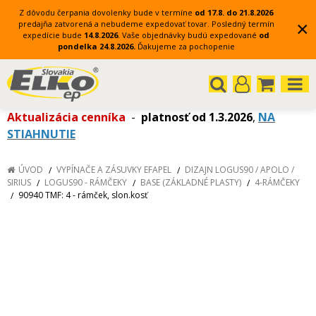
Z dôvodu čerpania dovolenky bude v termíne
od 17.8. do 21.8.2026
×
predajňa zatvorená a nebudeme expedovať tovar.
Posledný termín
expedície bude
14.8.2026
.
Vaše objednávky budú expedované
od
pondelka 24.8.2026.
Ďakujeme za pochopenie
Aktualizácia cenníka
-
platnosť od 1.3.2026
,
NA
STIAHNUTIE
ÚVOD
VYPÍNAČE A ZÁSUVKY EFAPEL
DIZAJN LOGUS90 / APOLO /
SIRIUS
LOGUS90 - RÁMČEKY
BASE (ZÁKLADNÉ PLASTY)
4-RÁMČEKY
90940 TMF: 4 - rámček, slon.kosť