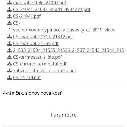
manual_21046_21047.pdf
CS-21041_21042_45041_45042 cz.pdf
CS-21041.pdf
CS-
l1_sec_domovni_vypinace_a_zasuvky_cz_2019_view.
CS-manual_21311-21312.pdf
CS-manual_21235.pdf
21533_21534_21535_21536_21537_21543_21544_2154
CS-termostat_s_ido.pdf
CS-chrono_termostat.pdf
zatizeni_stmivacu_tabulka.pdf
CS-21234.pdf
4-rámček, slonovinová kosť
Parametre