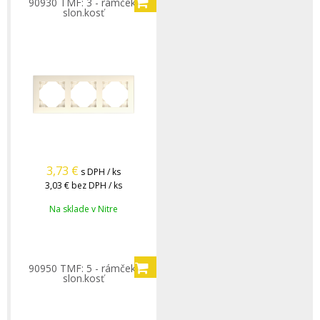
90930 TMF: 3 - rámček,
slon.kosť
3,73
€
s DPH / ks
3,03 €
bez DPH / ks
Na sklade v Nitre
90950 TMF: 5 - rámček,
slon.kosť