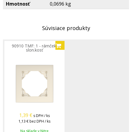
Hmotnosť
0,0696 kg
Súvisiace produkty
90910 TMF: 1 - rámček,
slon.kosť
1,39
€
s DPH / ks
1,13 €
bez DPH / ks
Na sklade v Nitre