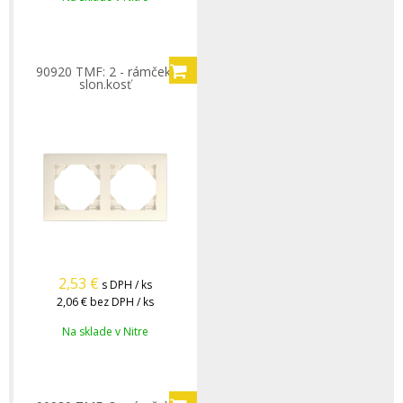
90920 TMF: 2 - rámček,
slon.kosť
2,53
€
s DPH / ks
2,06 €
bez DPH / ks
Na sklade v Nitre