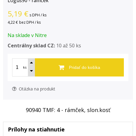
Logus90 - rámček
5,19
€
s DPH / ks
4,22 €
bez DPH / ks
Na sklade v Nitre
Centrálny sklad CZ:
10 až 50 ks
ks
Pridať do košíka
Otázka na produkt
90940 TMF: 4 - rámček, slon.kosť
Prílohy na stiahnutie