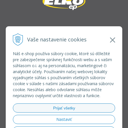
INFOLINKA
elkoep@elkoep.sk
Vaše nastavenie cookies
+421 37 6586 731
+421 907 982 328
Náš e-shop používa súbory cookie, ktoré sú dôležité
pre zabezpečenie správnej funkčnosti webu a s vašim
VŠETKO O NÁKUPE
súhlasom o.i. aj na personalizáciu, marketingové či
REGISTRÁCIA VEĽKOOBCHOD
analytické účely. Používaním našej webovej lokality
Formulár na odsúpenie od zmluvy
vyjadrujete súhlas s používaním všetkých súborov
Doprava a platba
cookie v súlade s našimi zásadami používania súborov
Všeobecné obchodné podmienky
cookie. Nesúhlas alebo odvolanie súhlasu môže
Reklamačný poriadok
nepriaznivo ovplyvniť určité vlastnosti a funkcie.
Ochrana osobných údajov
Používanie súborov cookies
Prijať všetky
Riešenie sporov online (RSO)
Nastaviť