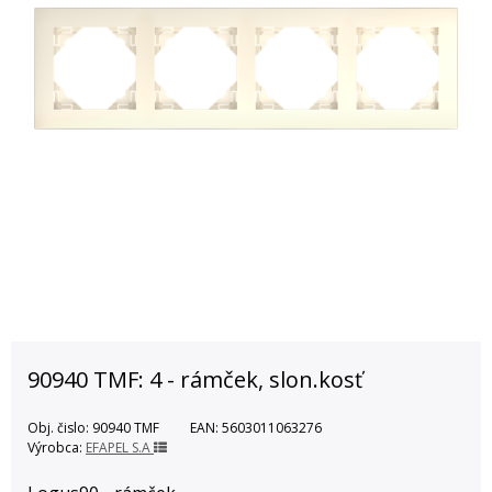
90940 TMF: 4 - rámček, slon.kosť
Obj. čislo:
90940 TMF
EAN:
5603011063276
Výrobca:
EFAPEL S.A