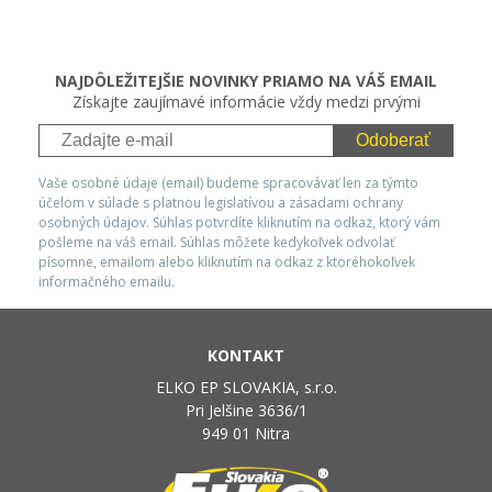
NAJDÔLEŽITEJŠIE NOVINKY PRIAMO NA VÁŠ EMAIL
Získajte zaujímavé informácie vždy medzi prvými
Odoberať
Vaše osobné údaje (email) budeme spracovávať len za týmto
účelom v súlade s platnou legislatívou a zásadami ochrany
osobných údajov. Súhlas potvrdíte kliknutím na odkaz, ktorý vám
pošleme na váš email. Súhlas môžete kedykoľvek odvolať
písomne, emailom alebo kliknutím na odkaz z ktoréhokoľvek
informačného emailu.
KONTAKT
ELKO EP SLOVAKIA, s.r.o.
Pri Jelšine 3636/1
949 01 Nitra