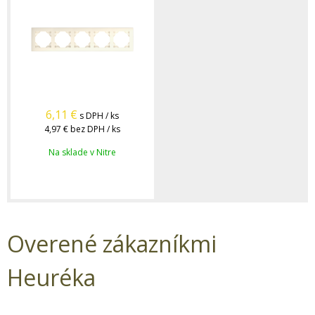
6,11
€
s DPH / ks
4,97 €
bez DPH / ks
Na sklade v Nitre
Overené zákazníkmi
Heuréka