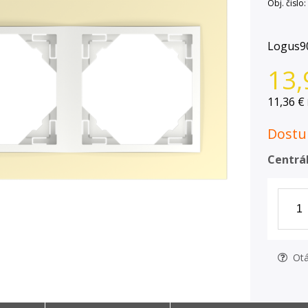
Obj. čislo:
Logus9
13,
11,36 €
Dostup
Centrál
Otá