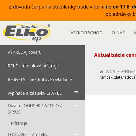
Z dôvodu čerpania dovolenky bude v termíne
od 17.8. d
objednávky 
VEĽKOOBCHOD
O NÁS
VÝPREDAJ tovaru
Aktualizácia cen
RELÉ - modulové prístroje
ÚVOD
VYPÍNAČ
rámček, zlatá/ľadová
RF iNELS - bezdrôtové ovládanie
Vypínače a zásuvky EFAPEL
Dizajn LOGUS90 / APOLO /
SIRIUS
Prístroje
LOGUS90 - rámčeky