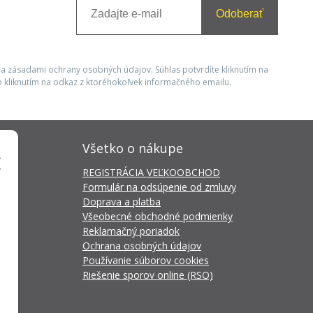
Odoberať
 a zásadami ochrany osobných údajov. Súhlas potvrdíte kliknutím na
 kliknutím na odkaz z ktoréhokoľvek informačného emailu.
Všetko o nákupe
REGISTRÁCIA VEĽKOOBCHOD
Formulár na odsúpenie od zmluvy
Doprava a platba
Všeobecné obchodné podmienky
Reklamačný poriadok
Ochrana osobných údajov
Používanie súborov cookies
Riešenie sporov online (RSO)