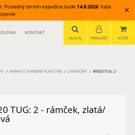
r.
Posledný termín expedície bude
14.8.2026
.
Vaše
×
openie
KOLENIA
KONTAKT
HĽADAJ
PRIHLÁSIŤ
KOŠÍK
KY
ANIMATO (FAREBNÉ PLASTOVÉ)
2-RÁMČEKY
90920 TUG: 2 -
0 TUG: 2 - rámček, zlatá/
ová