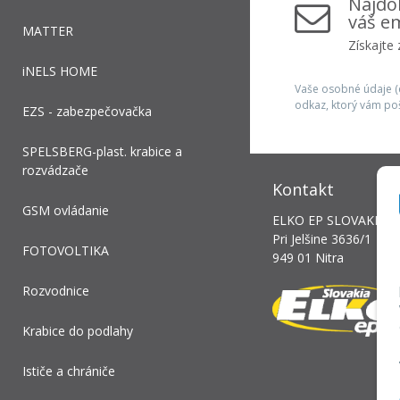
Najdôl
váš em
MATTER
Získajte
iNELS HOME
Vaše osobné údaje (e
odkaz, ktorý vám po
EZS - zabezpečovačka
SPELSBERG-plast. krabice a
rozvádzače
Kontakt
GSM ovládanie
ELKO EP SLOVAKIA, s.
Pri Jelšine 3636/1
FOTOVOLTIKA
949 01 Nitra
Rozvodnice
Krabice do podlahy
Ističe a chrániče