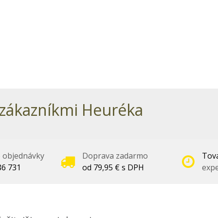
zákazníkmi Heuréka
é objednávky
Doprava zadarmo
Tova
86 731
od 79,95 € s DPH
expe