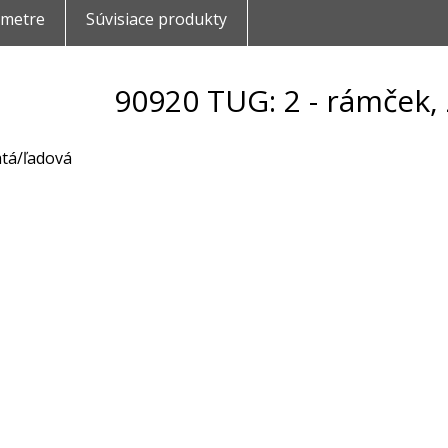
ametre
Súvisiace produkty
90920 TUG: 2 - rámček, 
atá/ľadová