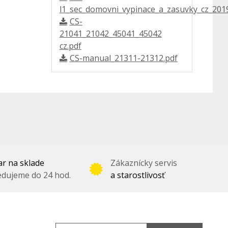
l1_sec_domovni_vypinace_a_zasuvky_cz_2019
CS-
21041_21042_45041_45042
cz.pdf
CS-manual_21311-21312.pdf
r na sklade
Zákaznícky servis
dujeme do 24 hod.
a starostlivosť