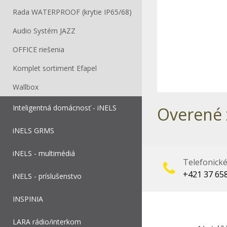
Rada WATERPROOF (krytie IP65/68)
Audio Systém JAZZ
OFFICE riešenia
Komplet sortiment Efapel
Wallbox
Inteligentná domácnosť - iNELS
Overené 
iNELS GRMS
iNELS - multimédiá
Telefonick
+421 37 65
iNELS - príslušenstvo
INSPINIA
LARA rádio/interkom