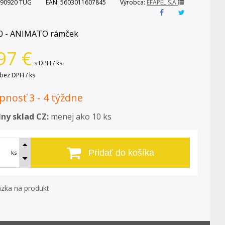
90920 TUG
EAN:
5603011607845
Výrobca:
EFAPEL S.A
0 - ANIMATO rámček
97
€
s DPH / ks
bez DPH / ks
nosť 3 - 4 týždne
ny sklad CZ:
menej ako 10 ks
Pridať do košíka
ks
zka na produkt