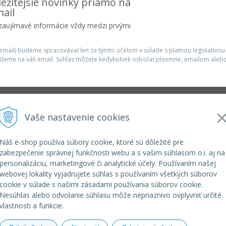
ežitejšie novinky priamo na
ail
 zaujímavé informácie vždy medzi prvými
mail) budeme spracovávať len za týmto účelom v súlade s platnou legislatívou
šleme na váš email. Súhlas môžete kedykoľvek odvolať písomne, emailom alebo
Infolinka
Vaše nastavenie cookies
r.o.
elkoep@elkoep.sk
+421 37 6586 731
Náš e-shop používa súbory cookie, ktoré sú dôležité pre
+421 907 982 328
zabezpečenie správnej funkčnosti webu a s vašim súhlasom o.i. aj na
personalizáciu, marketingové či analytické účely. Používaním našej
webovej lokality vyjadrujete súhlas s používaním všetkých súborov
cookie v súlade s našimi zásadami používania súborov cookie.
Nesúhlas alebo odvolanie súhlasu môže nepriaznivo ovplyvniť určité
vlastnosti a funkcie.