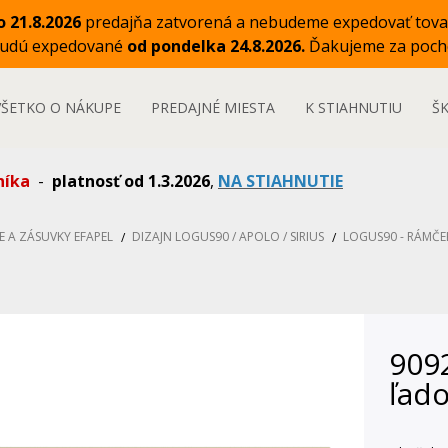
o 21.8.2026
predajňa zatvorená a nebudeme expedovať tova
budú expedované
od pondelka 24.8.2026.
Ďakujeme za poch
VŠETKO O NÁKUPE
PREDAJNÉ MIESTA
K STIAHNUTIU
Š
níka
-
platnosť od 1.3.2026
,
NA STIAHNUTIE
E A ZÁSUVKY EFAPEL
DIZAJN LOGUS90 / APOLO / SIRIUS
LOGUS90 - RÁMČE
9092
ľad