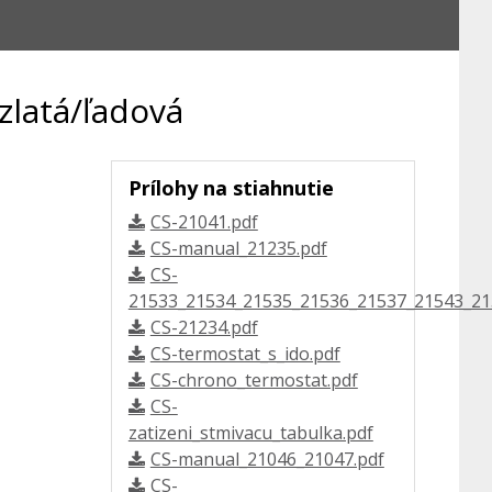
zlatá/ľadová
Prílohy na stiahnutie
CS-21041.pdf
CS-manual_21235.pdf
CS-
21533_21534_21535_21536_21537_21543_21
CS-21234.pdf
CS-termostat_s_ido.pdf
CS-chrono_termostat.pdf
CS-
zatizeni_stmivacu_tabulka.pdf
CS-manual_21046_21047.pdf
CS-