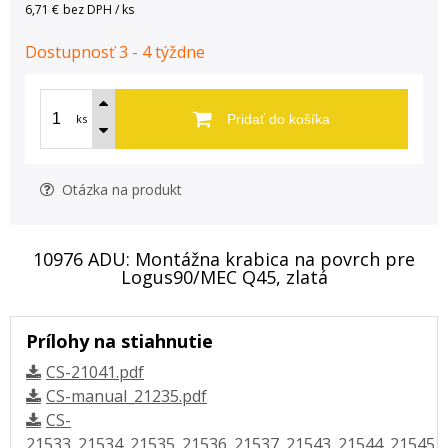
6,71 €
bez DPH / ks
Dostupnosť 3 - 4 týždne
ks
Pridať do košíka
Otázka na produkt
10976 ADU: Montážna krabica na povrch pre
Logus90/MEC Q45, zlatá
Prílohy na stiahnutie
CS-21041.pdf
CS-manual_21235.pdf
CS-
21533_21534_21535_21536_21537_21543_21544_21545