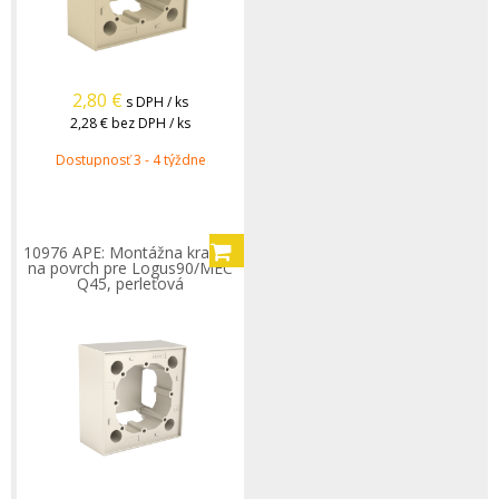
2,80
€
s DPH / ks
2,28 €
bez DPH / ks
Dostupnosť 3 - 4 týždne
10976 APE: Montážna krabica
na povrch pre Logus90/MEC
Q45, perleťová