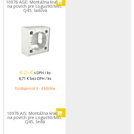
10976 AGE: Montážna krabica
na povrch pre Logus90/MEC
Q45, ľadová
8,25
€
s DPH / ks
6,71 €
bez DPH / ks
Dostupnosť 3 - 4 týždne
10976 AIS: Montážna krabica
na povrch pre Logus90/MEC
Q45, šedá