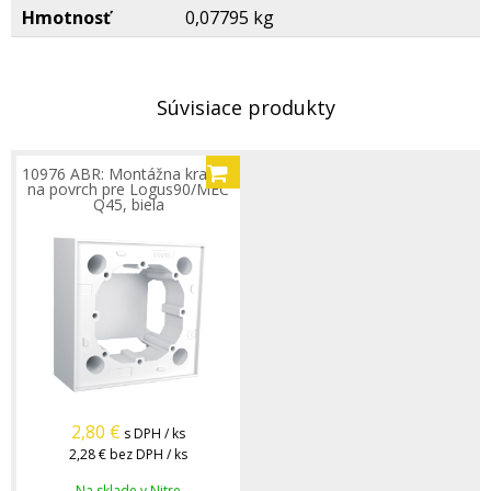
Hmotnosť
0,07795 kg
Súvisiace produkty
10976 ABR: Montážna krabica
na povrch pre Logus90/MEC
Q45, biela
2,80
€
s DPH / ks
2,28 €
bez DPH / ks
Na sklade v Nitre