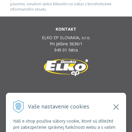
písomne, emailom alebo kliknutím na odkaz z ktoréhokoľvek
informačného emailu.
KONTAKT
ELKO EP SLOVAKIA, s.r.o.
Pri Jelšine 3636/1
949 01 Nitra
INFOLINKA
elkoep@elkoep.sk
Vaše nastavenie cookies
+421 37 6586 731
+421 907 982 328
Náš e-shop používa súbory cookie, ktoré sú dôležité
pre zabezpečenie správnej funkčnosti webu a s vašim
VŠETKO O NÁKUPE