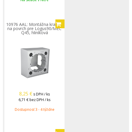
10976 AAL: Montážna krabica
na povrch pre Logus90/MEC
Q45, hliníková
8,25
€
s DPH / ks
6,71 €
bez DPH / ks
Dostupnosť 3 - 4 týždne