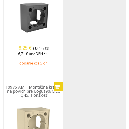
8,25
€
s DPH / ks
6,71 €
bez DPH / ks
dodanie cca 5 dní
10976 AMF: Montážna krabica
na povrch pre Logus90/MEC
Q45, slon.kosť