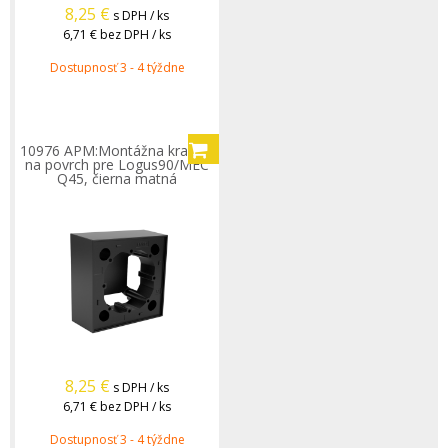
8,25
€
s DPH / ks
6,71 €
bez DPH / ks
Dostupnosť 3 - 4 týždne
10976 APM:Montážna krabica
na povrch pre Logus90/MEC
Q45, čierna matná
8,25
€
s DPH / ks
6,71 €
bez DPH / ks
Dostupnosť 3 - 4 týždne