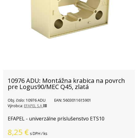
10976 ADU: Montážna krabica na povrch
pre Logus90/MEC Q45, zlatá
Obj. čislo:
10976 ADU
EAN:
5603011615901
Výrobca:
EFAPEL S.A
EFAPEL - univerzálne príslušenstvo ETS10
8,25
€
s DPH / ks