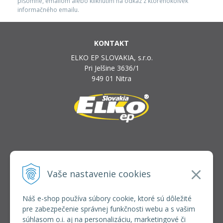
písomne, emailom alebo kliknutím na odkaz z ktoréhokoľvek
informačného emailu.
KONTAKT
ELKO EP SLOVAKIA, s.r.o.
Pri Jelšine 3636/1
949 01 Nitra
INFOLINKA
elkoep@elkoep.sk
Vaše nastavenie cookies
+421 37 6586 731
+421 907 982 328
Náš e-shop používa súbory cookie, ktoré sú dôležité
pre zabezpečenie správnej funkčnosti webu a s vašim
VŠETKO O NÁKUPE
súhlasom o.i. aj na personalizáciu, marketingové či