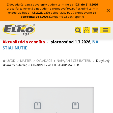
Z dôvodu čerpania dovolenky bude v termíne
od 17.8. do 21.8.2026
×
predajňa zatvorená a nebudeme expedovať tovar.
Posledný termín
expedície bude
14.8.2026
.
Vaše objednávky budú expedované
od
pondelka 24.8.2026.
Ďakujeme za pochopenie
Aktualizácia cenníka
-
platnosť od 1.3.2026
,
NA
STIAHNUTIE
ÚVOD
MATTER
OVLÁDAČE
NAPÁJANIE CEZ BATÉRIU
Dotykový
sklenený ovládač RFGB-40/MT - WHITE SHARP MATTER