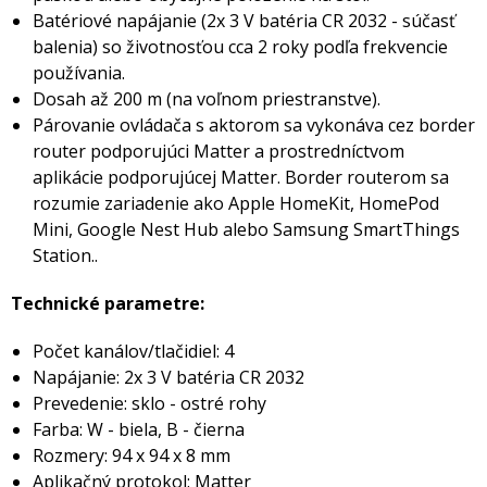
Batériové napájanie (2x 3 V batéria CR 2032 - súčasť
balenia) so životnosťou cca 2 roky podľa frekvencie
používania.
Dosah až 200 m (na voľnom priestranstve).
Párovanie ovládača s aktorom sa vykonáva cez border
router podporujúci Matter a prostredníctvom
aplikácie podporujúcej Matter. Border routerom sa
rozumie zariadenie ako Apple HomeKit, HomePod
Mini, Google Nest Hub alebo Samsung SmartThings
Station..
Technické parametre:
Počet kanálov/tlačidiel: 4
Napájanie: 2x 3 V batéria CR 2032
Prevedenie: sklo - ostré rohy
Farba: W - biela, B - čierna
Rozmery: 94 x 94 x 8 mm
Aplikačný protokol: Matter