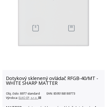
Dotykový sklenený ovládač RFGB-40/MT -
WHITE SHARP MATTER
Obj. čislo:
8977 standard
EAN:
8595188189773
Výrobca:
ELKO EP, s.r.o.