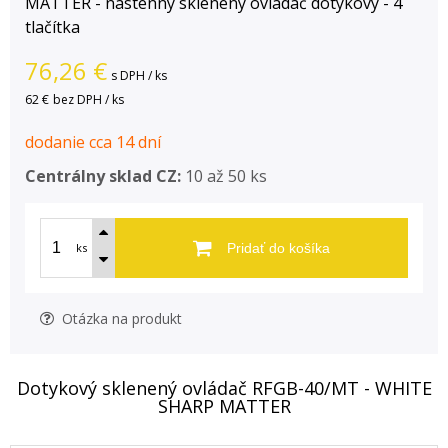
MATTER - nástenný sklenený ovládač dotykový - 4
tlačítka
76,26
€
s DPH / ks
62 €
bez DPH / ks
dodanie cca 14 dní
Centrálny sklad CZ:
10 až 50 ks
ks
Pridať do košíka
Otázka na produkt
Dotykový sklenený ovládač RFGB-40/MT - WHITE
SHARP MATTER