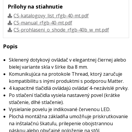
Prílohy na stiahnutie
CS-katalogovy_list_rfgb-40-mt.pdf
CS-manual_rfgb-40-mt.pdf
CS-prohlaseni_o_shode_rfgb-40b_w_mt.pdf
Popis
Sklenený dotykový ovládač v elegantnej čiernej alebo
bielej variante skla v šírke iba 8 mm.
Komunikujúca na protokole Thread, ktorý zaručuje
kompatibilitu s inými produktmi s podporou Matter.
4 kapacitné tlačidlá ovládajú ovládať 4-nezávislé prvky.
Po stlačení tlačidla vysiela nastavený povel (krátke
stlačenie, dlhé stlačenie).
Vysielanie povelu je indikované červenou LED.
Plochá montážna základňa umožňuje priskrutkovanie
na inštalačnú škatuľu, prilepenie obojstrannou
páskou alebo obyčajné položenie na stôl.