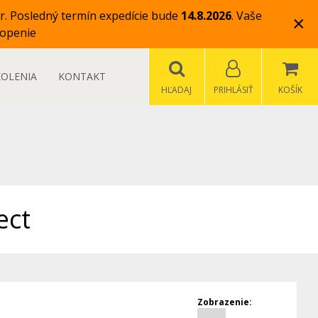
r.
Posledný termín expedície bude
14.8.2026
.
Vaše
×
openie
KOLENIA
KONTAKT
HĽADAJ
PRIHLÁSIŤ
KOŠÍK
ect
Zobrazenie: