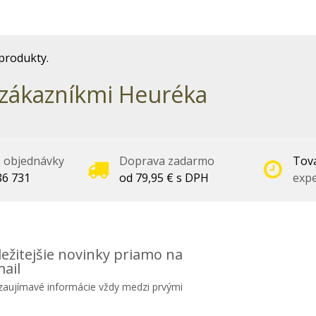
produkty.
zákazníkmi Heuréka
é objednávky
Doprava zadarmo
Tova
86 731
od 79,95 € s DPH
expe
ežitejšie novinky priamo na
ail
 zaujímavé informácie vždy medzi prvými