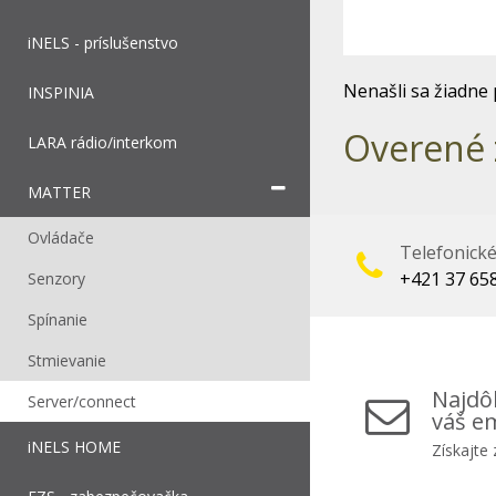
iNELS - príslušenstvo
Nenašli sa žiadne 
INSPINIA
Overené 
LARA rádio/interkom
MATTER
Ovládače
Telefonick
+421 37 65
Senzory
Spínanie
Stmievanie
Najdôl
Server/connect
váš em
iNELS HOME
Získajte