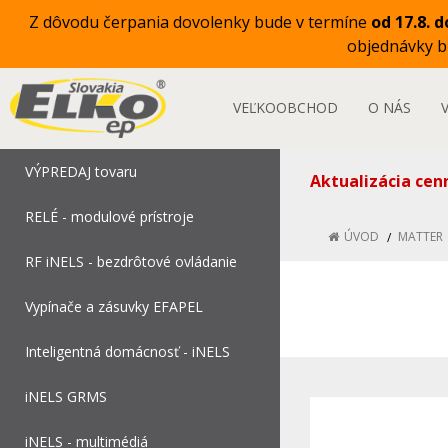
Z dôvodu čerpania dovolenky bude v termíne
od 17.8. d
objednávky 
VEĽKOOBCHOD
O NÁS
VÝPREDAJ tovaru
Aktualizácia cen
RELÉ - modulové prístroje
ÚVOD
MATTER
RF iNELS - bezdrôtové ovládanie
Vypínače a zásuvky EFAPEL
Inteligentná domácnosť - iNELS
iNELS GRMS
iNELS - multimédiá