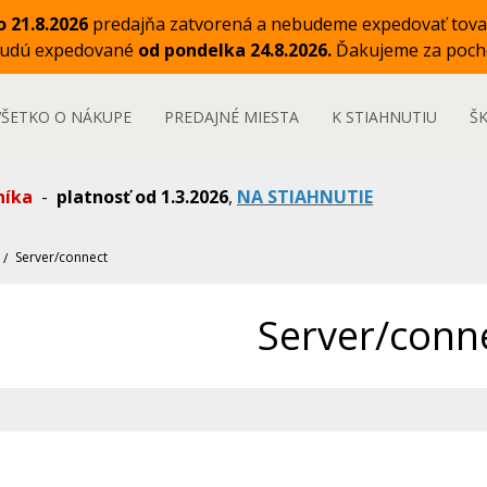
o 21.8.2026
predajňa zatvorená a nebudeme expedovať tova
budú expedované
od pondelka 24.8.2026.
Ďakujeme za poch
VŠETKO O NÁKUPE
PREDAJNÉ MIESTA
K STIAHNUTIU
Š
níka
-
platnosť od 1.3.2026
,
NA STIAHNUTIE
Server/connect
Server/conn