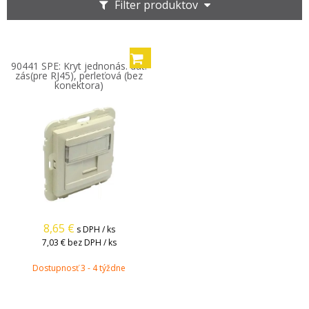
Filter produktov
90441 SPE: Kryt jednonás. dát.
zás(pre RJ45), perleťová (bez
konektora)
8,65
€
s DPH / ks
7,03 €
bez DPH / ks
Dostupnosť 3 - 4 týždne