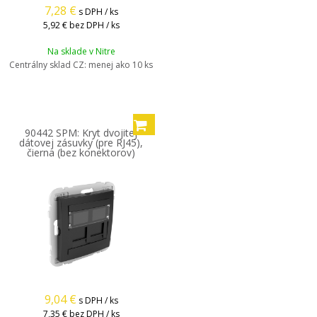
7,28
€
s DPH / ks
5,92 €
bez DPH / ks
Na sklade v Nitre
Centrálny sklad CZ:
menej ako 10 ks
90442 SPM: Kryt dvojitej
dátovej zásuvky (pre RJ45),
čierna (bez konektorov)
9,04
€
s DPH / ks
7,35 €
bez DPH / ks