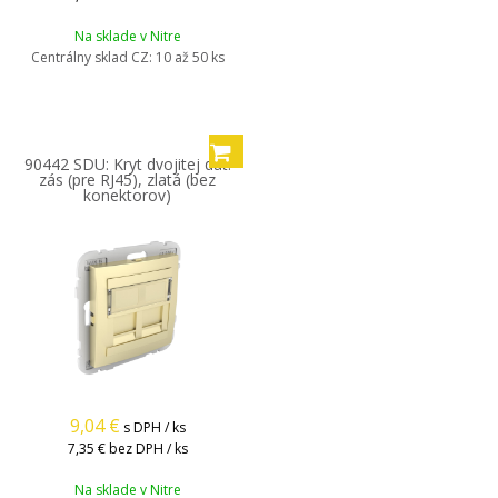
Na sklade v Nitre
Centrálny sklad CZ:
10 až 50 ks
90442 SDU: Kryt dvojitej dát.
zás (pre RJ45), zlatá (bez
konektorov)
9,04
€
s DPH / ks
7,35 €
bez DPH / ks
Na sklade v Nitre