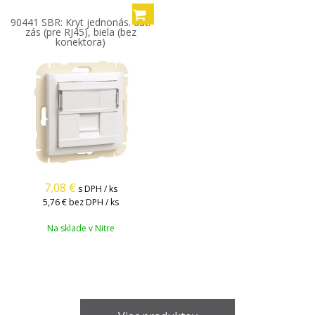
90441 SBR: Kryt jednonás. dát.
zás (pre RJ45), biela (bez
konektora)
7,08
€
s DPH / ks
5,76 €
bez DPH / ks
Na sklade v Nitre