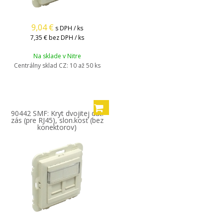
9,04
€
s DPH / ks
7,35 €
bez DPH / ks
Na sklade v Nitre
Centrálny sklad CZ:
10 až 50 ks
90442 SMF: Kryt dvojitej dát.
zás (pre RJ45), slon.kosť (bez
konektorov)