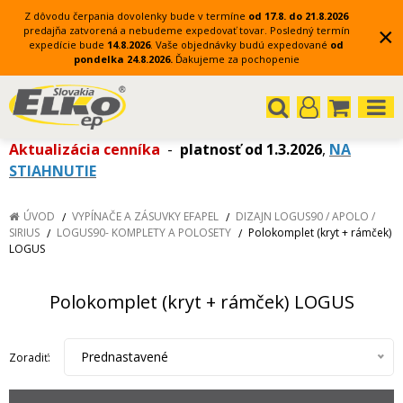
Z dôvodu čerpania dovolenky bude v termíne
od 17.8. do 21.8.2026
×
predajňa zatvorená a nebudeme expedovať tovar.
Posledný termín
expedície bude
14.8.2026
.
Vaše objednávky budú expedované
od
pondelka 24.8.2026.
Ďakujeme za pochopenie
Aktualizácia cenníka
-
platnosť od 1.3.2026
,
NA
STIAHNUTIE
ÚVOD
VYPÍNAČE A ZÁSUVKY EFAPEL
DIZAJN LOGUS90 / APOLO /
SIRIUS
LOGUS90- KOMPLETY A POLOSETY
Polokomplet (kryt + rámček)
LOGUS
Polokomplet (kryt + rámček) LOGUS
Prednastavené
Zoradiť: