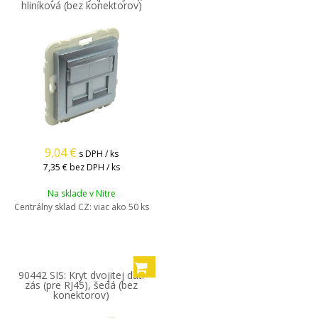
hliníková (bez konektorov)
9,04
€
s DPH / ks
7,35 €
bez DPH / ks
Na sklade v Nitre
Centrálny sklad CZ:
viac ako 50 ks
90442 SIS: Kryt dvojitej dát.
zás (pre RJ45), šedá (bez
konektorov)