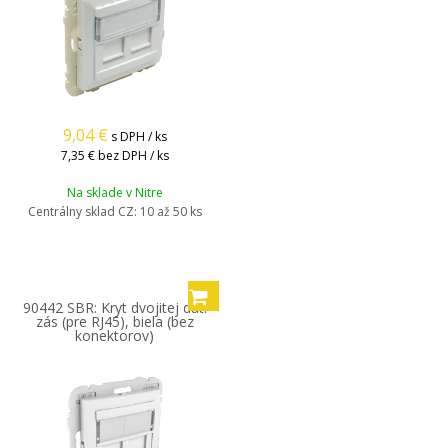
9,04
€
s DPH / ks
7,35 €
bez DPH / ks
Na sklade v Nitre
Centrálny sklad CZ:
10 až 50 ks
90442 SBR: Kryt dvojitej dát.
zás (pre RJ45), biela (bez
konektorov)