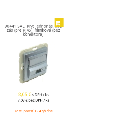
90441 SAL: Kryt jednonás. dát.
zás (pre RJ45), hliníková (bez
konektora)
8,65
€
s DPH / ks
7,03 €
bez DPH / ks
Dostupnosť 3 - 4 týždne