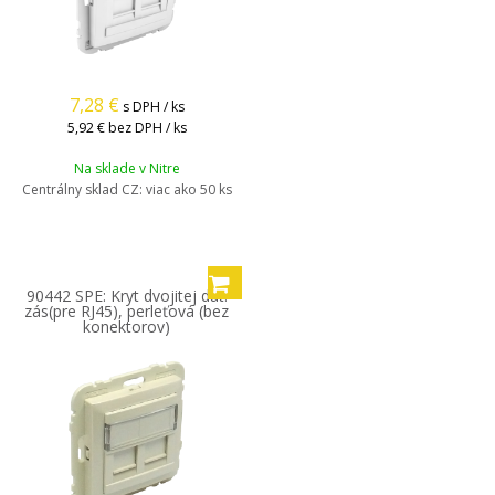
7,28
€
s DPH / ks
5,92 €
bez DPH / ks
Na sklade v Nitre
Centrálny sklad CZ:
viac ako 50 ks
90442 SPE: Kryt dvojitej dát.
zás(pre RJ45), perleťová (bez
konektorov)