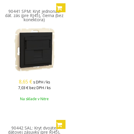
90441 SPM: Kryt jednonás.
dát. zás (pre RJ45), čierna (bez
konektora)
8,65
€
s DPH / ks
7,03 €
bez DPH / ks
Na sklade v Nitre
90442 SAL: Kryt dvojitej
dátovej zásuvky (pre RJ45),