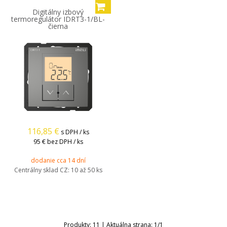
Digitálny izbový
termoregulátor IDRT3-1/BL-
čierna
116,85
€
s DPH / ks
95 €
bez DPH / ks
dodanie cca 14 dní
Centrálny sklad CZ:
10 až 50 ks
Produkty:
11
| Aktuálna strana:
1
/
1