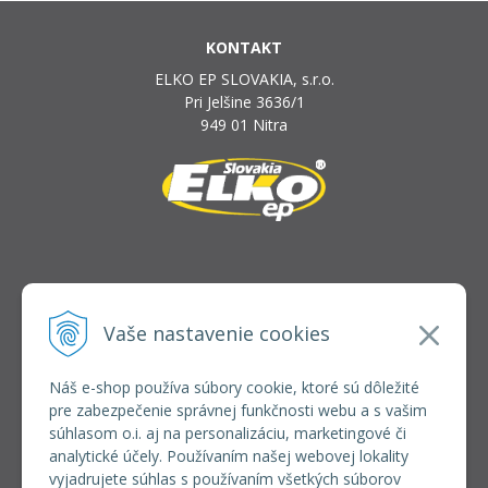
KONTAKT
ELKO EP SLOVAKIA, s.r.o.
Pri Jelšine 3636/1
949 01 Nitra
INFOLINKA
elkoep@elkoep.sk
Vaše nastavenie cookies
+421 37 6586 731
+421 907 982 328
Náš e-shop používa súbory cookie, ktoré sú dôležité
pre zabezpečenie správnej funkčnosti webu a s vašim
VŠETKO O NÁKUPE
súhlasom o.i. aj na personalizáciu, marketingové či
REGISTRÁCIA VEĽKOOBCHOD
analytické účely. Používaním našej webovej lokality
Formulár na odsúpenie od zmluvy
vyjadrujete súhlas s používaním všetkých súborov