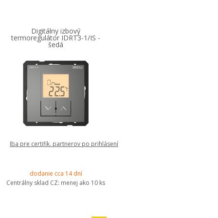
Digitálny izbový
termoregulátor IDRT3-1/IS -
šedá
Iba pre certifik. partnerov po prihlásení
dodanie cca 14 dní
Centrálny sklad CZ:
menej ako 10 ks