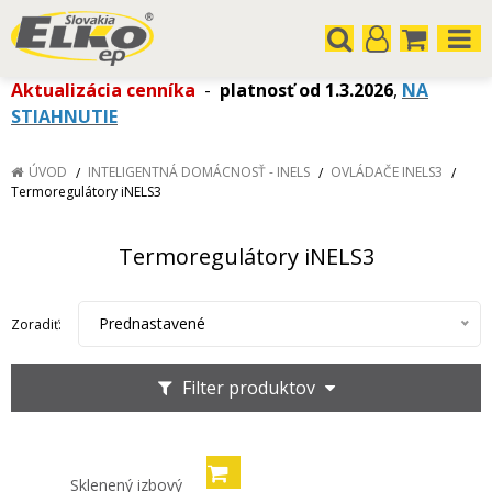
Aktualizácia cenníka
-
platnosť od 1.3.2026
,
NA
STIAHNUTIE
ÚVOD
INTELIGENTNÁ DOMÁCNOSŤ - INELS
OVLÁDAČE INELS3
Termoregulátory iNELS3
Termoregulátory iNELS3
Prednastavené
Zoradiť:
Filter produktov
Sklenený izbový