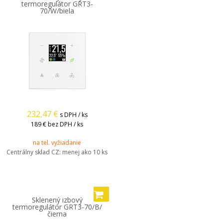
termoregulátor GRT3-
70/W/biela
232,47
€
s DPH / ks
189 €
bez DPH / ks
na tel. vyžiadanie
Centrálny sklad CZ:
menej ako 10 ks
Sklenený izbový
termoregulátor GRT3-70/B/
čierna