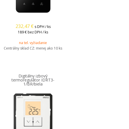
232,47
€
s DPH / ks
189 €
bez DPH / ks
na tel. vyžiadanie
Centrálny sklad CZ:
menej ako 10 ks
Digitálny izbový
termoregulátor IDRT3-
1/BR/biela