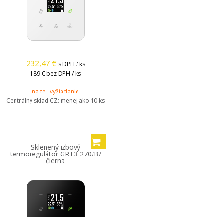
232,47
€
s DPH / ks
189 €
bez DPH / ks
na tel. vyžiadanie
Centrálny sklad CZ:
menej ako 10 ks
Sklenený izbový
termoregulátor GRT3-270/B/
čierna