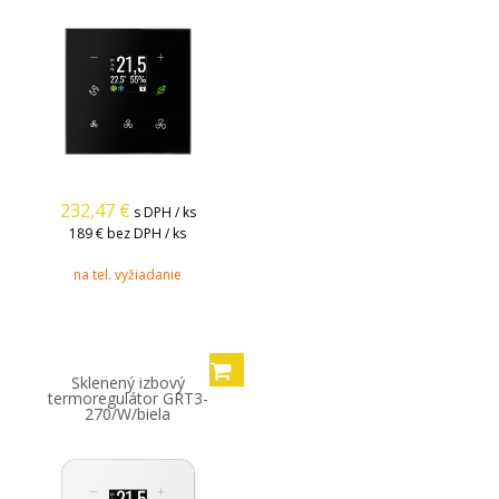
232,47
€
s DPH / ks
189 €
bez DPH / ks
na tel. vyžiadanie
Sklenený izbový
termoregulátor GRT3-
270/W/biela