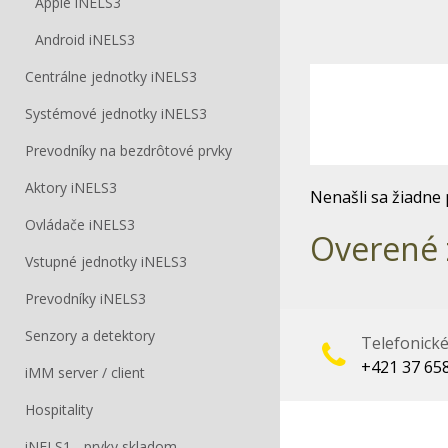
Apple iNELS3
Android iNELS3
Centrálne jednotky iNELS3
Systémové jednotky iNELS3
Prevodníky na bezdrôtové prvky
Aktory iNELS3
Nenašli sa žiadne 
Ovládače iNELS3
Overené 
Vstupné jednotky iNELS3
Prevodníky iNELS3
Senzory a detektory
Telefonick
+421 37 65
iMM server / client
Hospitality
iNELS1 - prvky skladom