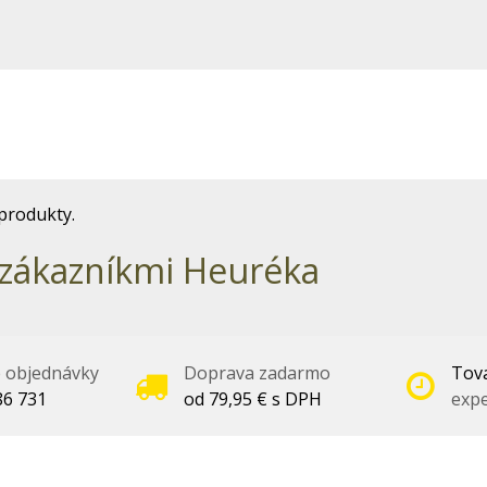
produkty.
zákazníkmi Heuréka
é objednávky
Doprava zadarmo
Tova
86 731
od 79,95 € s DPH
expe