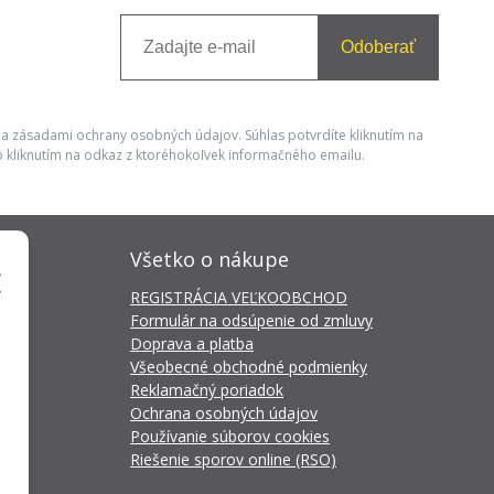
Odoberať
 a zásadami ochrany osobných údajov. Súhlas potvrdíte kliknutím na
 kliknutím na odkaz z ktoréhokoľvek informačného emailu.
Všetko o nákupe
REGISTRÁCIA VEĽKOOBCHOD
Formulár na odsúpenie od zmluvy
Doprava a platba
Všeobecné obchodné podmienky
Reklamačný poriadok
Ochrana osobných údajov
Používanie súborov cookies
Riešenie sporov online (RSO)