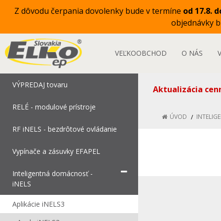
Z dôvodu čerpania dovolenky bude v termíne
od 17.8. d
objednávky 
VEĽKOOBCHOD
O NÁS
VÝPREDAJ tovaru
Aktualizácia cen
RELÉ - modulové prístroje
ÚVOD
INTELIG
RF iNELS - bezdrôtové ovládanie
Vypínače a zásuvky EFAPEL
Inteligentná domácnosť -
iNELS
Aplikácie iNELS3