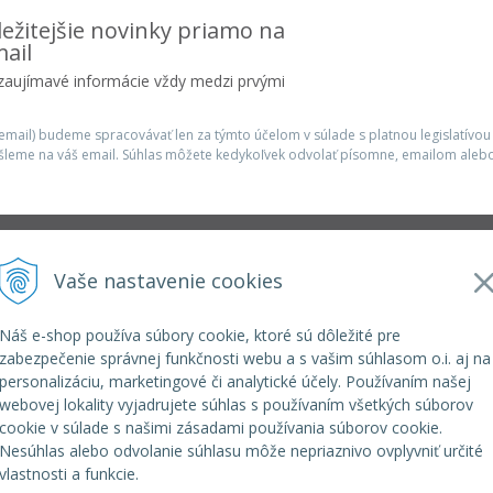
ežitejšie novinky priamo na
ail
 zaujímavé informácie vždy medzi prvými
mail) budeme spracovávať len za týmto účelom v súlade s platnou legislatívou
šleme na váš email. Súhlas môžete kedykoľvek odvolať písomne, emailom alebo
Infolinka
Vaše nastavenie cookies
r.o.
elkoep@elkoep.sk
+421 37 6586 731
Náš e-shop používa súbory cookie, ktoré sú dôležité pre
+421 907 982 328
zabezpečenie správnej funkčnosti webu a s vašim súhlasom o.i. aj na
personalizáciu, marketingové či analytické účely. Používaním našej
webovej lokality vyjadrujete súhlas s používaním všetkých súborov
cookie v súlade s našimi zásadami používania súborov cookie.
Nesúhlas alebo odvolanie súhlasu môže nepriaznivo ovplyvniť určité
vlastnosti a funkcie.