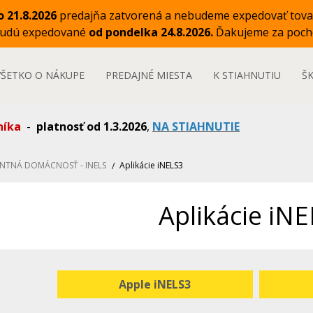
o 21.8.2026
predajňa zatvorená a nebudeme expedovať tova
budú expedované
od pondelka 24.8.2026.
Ďakujeme za poch
VŠETKO O NÁKUPE
PREDAJNÉ MIESTA
K STIAHNUTIU
Š
níka
-
platnosť od 1.3.2026
,
NA STIAHNUTIE
ENTNÁ DOMÁCNOSŤ - INELS
Aplikácie iNELS3
Aplikácie iN
Apple iNELS3