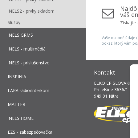
Najdôl
iNELS2 - prvky skladom
váš em
Služby
Získajte
iNELS GRMS
Vaše osobné údaje (e
odkaz, ktorý vám po
iNELS - multimédiá
iNELS - príslušenstvo
Kontakt
INSPINIA
ELKO EP SLOVAKIA, s.
Pri Jelšine 3636/1
LARA rádio/interkom
949 01 Nitra
MATTER
iNELS HOME
EZS - zabezpečovačka