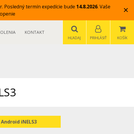
r.
Posledný termín expedície bude
14.8.2026
.
Vaše
×
openie
KOLENIA
KONTAKT
HĽADAJ
PRIHLÁSIŤ
KOŠÍK
ELS3
Android iNELS3