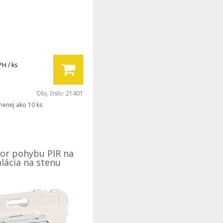
PH / ks
Obj. čislo:
21401
menej ako 10 ks
tor pohybu PIR na
alácia na stenu