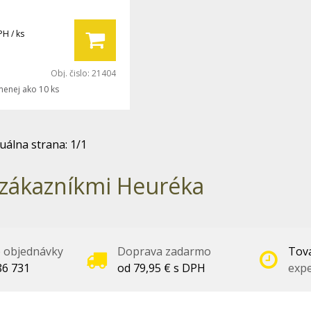
PH / ks
Obj. čislo:
21404
menej ako 10 ks
uálna strana:
1
/
1
zákazníkmi Heuréka
é objednávky
Doprava zadarmo
Tova
86 731
od 79,95 € s DPH
expe