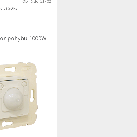
Obj. čislo:
21402
0 až 50 ks
tor pohybu 1000W