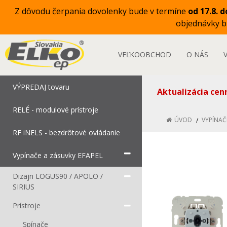
Z dôvodu čerpania dovolenky bude v termíne
od 17.8. d
objednávky 
VEĽKOOBCHOD
O NÁS
VÝPREDAJ tovaru
Aktualizácia cen
RELÉ - modulové prístroje
ÚVOD
VYPÍNAČ
RF iNELS - bezdrôtové ovládanie
Vypínače a zásuvky EFAPEL
Dizajn LOGUS90 / APOLO /
SIRIUS
Prístroje
Spínače