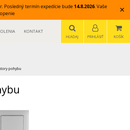
r.
Posledný termín expedície bude
14.8.2026
.
Vaše
×
openie
KOLENIA
KONTAKT
HĽADAJ
PRIHLÁSIŤ
KOŠÍK
ktory pohybu
hybu