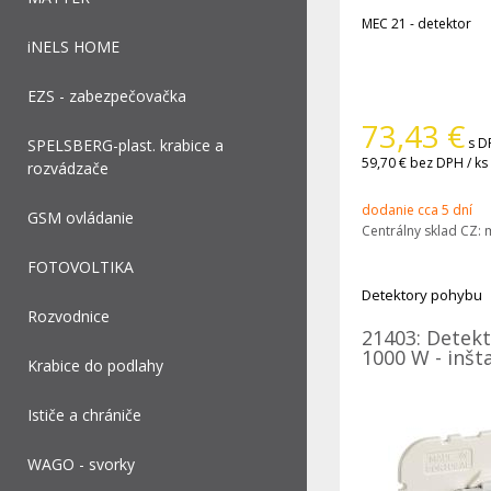
MEC 21 - detektor
iNELS HOME
EZS - zabezpečovačka
73,43
€
s D
SPELSBERG-plast. krabice a
59,70 €
bez DPH / ks
rozvádzače
dodanie cca 5 dní
GSM ovládanie
Centrálny sklad CZ:
FOTOVOLTIKA
Detektory pohybu
Rozvodnice
21403: Detek
1000 W - inšt
Krabice do podlahy
Ističe a chrániče
WAGO - svorky