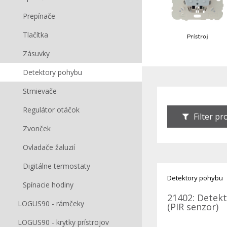
Prepínače
Tlačítka
Zásuvky
Detektory pohybu
Stmievače
Regulátor otáčok
Filter p
Zvonček
Ovladače žaluzií
Digitálne termostaty
Detektory pohybu
Spínacie hodiny
21402: Detek
LOGUS90 - rámčeky
(PIR senzor)
LOGUS90 - krytky prístrojov