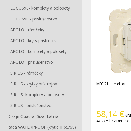
LOGUS90- komplety a polosety
LOGUS90 - príslušenstvo
APOLO - rámčeky
APOLO - kryty prístrojov
APOLO - komplety a polosety
APOLO - príslušenstvo
SIRIUS - rámčeky
SIRIUS - krytky prístrojov
MEC 21 - detektor
SIRIUS- komplety a polosety
SIRIUS - príslušenstvo
58,14
€
s D
Dizajn Quadra, Siza, Latina
47,27 €
bez DPH / ks
Rada WATERPROOF (krytie IP65/68)