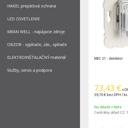
HAKEL prepäťová ochrana
LED OSVETLENIE
MEAN WELL - napájacie zdroje
OBZOR - vypínače, zás., spínače
ELEKTROINŠTALAČNÝ materiál
MEC 21 - detektor
Služby, servis a podpora
73,43
€
s D
59,70 €
bez DPH / ks
Na sklade v Nitre
Centrálny sklad CZ:
1