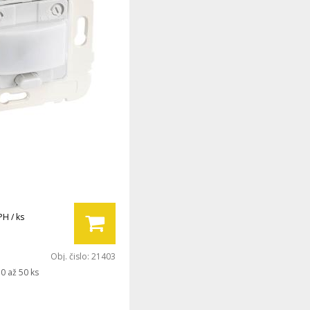
PH / ks
Obj. čislo:
21403
0 až 50 ks