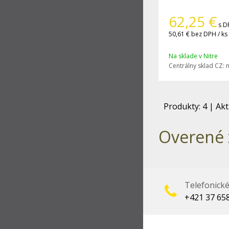
62,25
€
s D
50,61 €
bez DPH / ks
Na sklade v Nitre
Centrálny sklad CZ:
Produkty:
4
| Akt
Overené 
Telefonick
+421 37 65