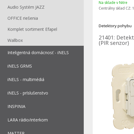
Na sklade v Nitre
Audio Systém JAZZ
Centrálny sklad CZ:
1
OFFICE riešenia
Detektory pohybu
Komplet sortiment Efapel
21401: Detek
Wallbox
(PIR senzor)
Inteligentná domácnosť - iNELS
iNELS GRMS
iNELS - multimédiá
iNELS - príslušenstvo
INSPINIA
LARA rádio/interkom
MATTER