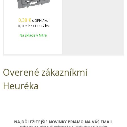
0,38
€
s DPH / ks
0,31 €
bez DPH / ks
Na sklade v Nitre
Overené zákazníkmi
Heuréka
NAJDÔLEŽITEJŠIE NOVINKY PRIAMO NA VÁŠ EMAIL