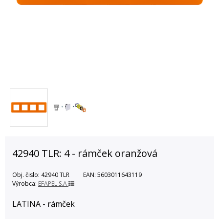
42940 TLR: 4 - rámček oranžová
Obj. čislo:
42940 TLR
EAN:
5603011643119
Výrobca:
EFAPEL S.A
LATINA - rámček