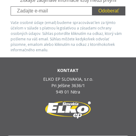
Získajte zaujímavé informácie vždy medzi prvými
Odoberať
Vaše osobné údaje (email) budeme spracovávať len za týmto
účelom v súlade s platnou legislatívou a zásadami ochrany
osobných údajov. Súhlas potvrdíte kliknutím na odkaz, ktorý vám
pošleme na váš email. Súhlas môžete kedykoľvek odvolať
písomne, emailom alebo kliknutím na odkaz z ktoréhokoľvek
informačného emailu.
KONTAKT
ELKO EP SLOVAKIA, s.r.o.
Pri Jelšine 3636/1
949 01 Nitra