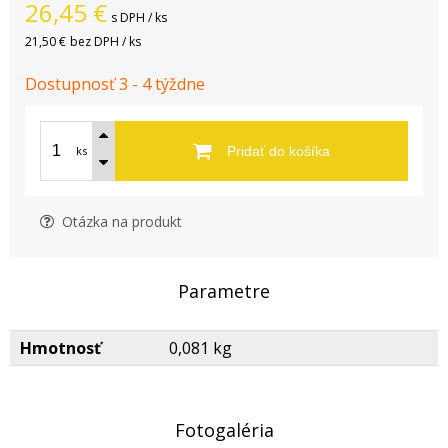
26,45
€
s DPH / ks
21,50 €
bez DPH / ks
Dostupnosť 3 - 4 týždne
ks
Pridať do košíka
Otázka na produkt
Parametre
Hmotnosť
0,081 kg
Fotogaléria