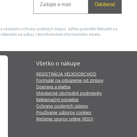
Odoberať
 a zásadami ochrany osobných údajov. Súhlas potvrdíte kliknutím na
 kliknutím na odkaz z ktoréhokoľvek informačného emailu.
Všetko o nákupe
REGISTRÁCIA VEĽKOOBCHOD
Formulár na odsúpenie od zmluvy
Doprava a platba
Všeobecné obchodné podmienky
Reklamačný poriadok
Ochrana osobných údajov
Používanie súborov cookies
Riešenie sporov online (RSO)