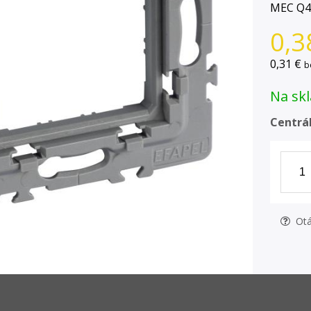
MEC Q45
0,3
0,31 €
b
Na skl
Centrál
Otá