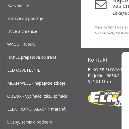
váš em
Rozvodnice
Získajte
Krabice do podlahy
Vaše osobné údaje (e
Ističe a chrániče
odkaz, ktorý vám po
WAGO - svorky
HAKEL prepäťová ochrana
Kontakt
ELKO EP SLOVAKIA, s.
LED OSVETLENIE
Pri Jelšine 3636/1
949 01 Nitra
MEAN WELL - napájacie zdroje
OBZOR - vypínače, zás., spínače
ELEKTROINŠTALAČNÝ materiál
Služby, servis a podpora