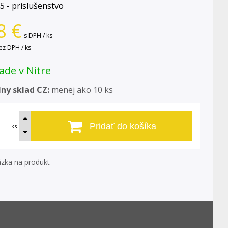
 - príslušenstvo
8
€
s DPH / ks
ez DPH / ks
ade v Nitre
ny sklad CZ:
menej ako 10 ks
Pridať do košíka
ks
zka na produkt