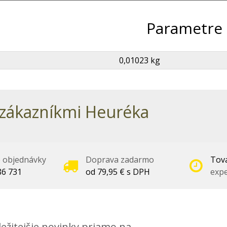
Parametre
0,01023 kg
zákazníkmi Heuréka
é objednávky
Doprava zadarmo
Tova
86 731
od 79,95 € s DPH
expe
ežitejšie novinky priamo na