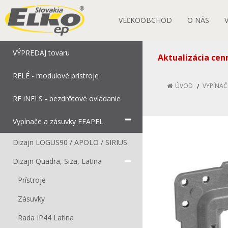
VEĽKOOBCHOD
O NÁS
VÝPREDAJ tovaru
Aktualizácia cen
RELÉ - modulové prístroje
ÚVOD
VYPÍNAČ
RF iNELS - bezdrôtové ovládanie
Vypínače a zásuvky EFAPEL
Dizajn LOGUS90 / APOLO / SIRIUS
Dizajn Quadra, Siza, Latina
Prístroje
Zásuvky
Rada IP44 Latina