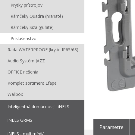
Krytky prístrojov
Rámčeky Quadra (hranaté)
Rámčeky Siza (guľaté)
Príslušenstvo
Rada WATERPROOF (krytie IP65/68)
Audio Systém JAZZ
OFFICE riešenia
Komplet sortiment Efapel
Wallbox
Inteligentná domácnosť - iNELS
iNELS GRMS
Parametre
iNELS - multimédiá