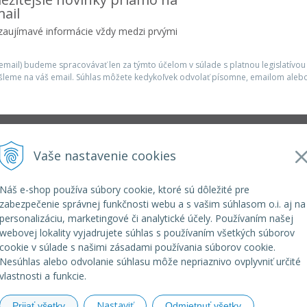
ail
 zaujímavé informácie vždy medzi prvými
mail) budeme spracovávať len za týmto účelom v súlade s platnou legislatívou
šleme na váš email. Súhlas môžete kedykoľvek odvolať písomne, emailom alebo
Infolinka
Vaše nastavenie cookies
r.o.
elkoep@elkoep.sk
+421 37 6586 731
Náš e-shop používa súbory cookie, ktoré sú dôležité pre
+421 907 982 328
zabezpečenie správnej funkčnosti webu a s vašim súhlasom o.i. aj na
personalizáciu, marketingové či analytické účely. Používaním našej
webovej lokality vyjadrujete súhlas s používaním všetkých súborov
cookie v súlade s našimi zásadami používania súborov cookie.
Nesúhlas alebo odvolanie súhlasu môže nepriaznivo ovplyvniť určité
vlastnosti a funkcie.
Nastaviť
Prijať všetky
Odmietnuť všetky