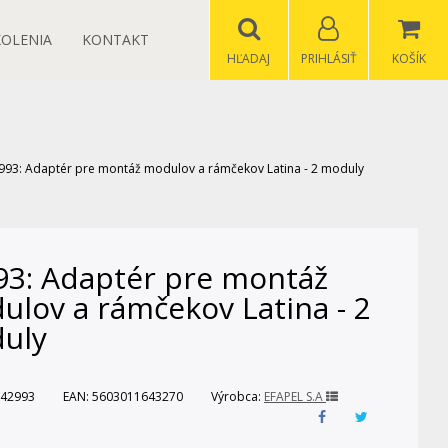
KOLENIA
KONTAKT
HĽADAJ
PRIHLÁSIŤ
KOŠÍK
993: Adaptér pre montáž modulov a rámčekov Latina - 2 moduly
93: Adaptér pre montáž
ulov a rámčekov Latina - 2
uly
42993
EAN:
5603011643270
Výrobca:
EFAPEL S.A