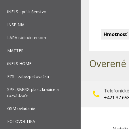
iNELS - príslušenstvo
INSPINIA
Hmotnosť
LARA rádio/interkom
MATTER
Overené 
iNELS HOME
EZS - zabezpečovačka
SPELSBERG-plast. krabice a
Telefonick
rozvádzače
+421 37 65
GSM ovládanie
FOTOVOLTIKA
Najdôl