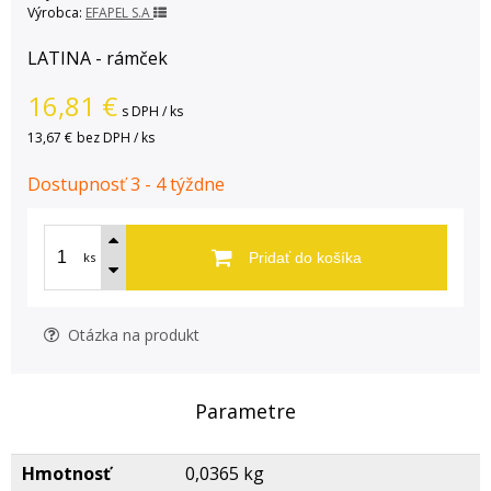
Výrobca:
EFAPEL S.A
LATINA - rámček
16,81
€
s DPH / ks
13,67 €
bez DPH / ks
Dostupnosť 3 - 4 týždne
ks
Pridať do košíka
Otázka na produkt
Parametre
Hmotnosť
0,0365 kg