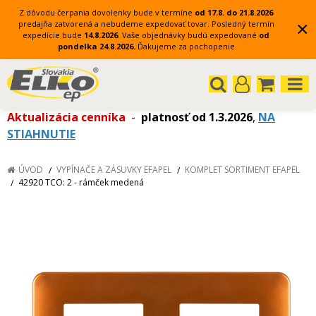
Z dôvodu čerpania dovolenky bude v termíne
od 17.8. do 21.8.2026
×
predajňa zatvorená a nebudeme expedovať tovar.
Posledný termín
expedície bude
14.8.2026
.
Vaše objednávky budú expedované
od
pondelka 24.8.2026.
Ďakujeme za pochopenie
Aktualizácia cenníka
-
platnosť od 1.3.2026
,
NA
STIAHNUTIE
ÚVOD
VYPÍNAČE A ZÁSUVKY EFAPEL
KOMPLET SORTIMENT EFAPEL
42920 TCO: 2 - rámček medená