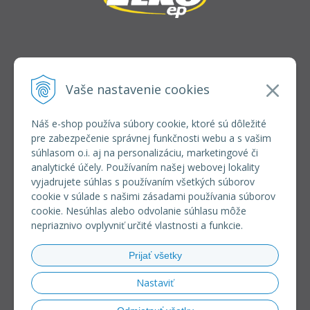
INFOLINKA
elkoep@elkoep.sk
Vaše nastavenie cookies
+421 37 6586 731
+421 907 982 328
Náš e-shop používa súbory cookie, ktoré sú dôležité
pre zabezpečenie správnej funkčnosti webu a s vašim
VŠETKO O NÁKUPE
súhlasom o.i. aj na personalizáciu, marketingové či
REGISTRÁCIA VEĽKOOBCHOD
analytické účely. Používaním našej webovej lokality
Formulár na odsúpenie od zmluvy
vyjadrujete súhlas s používaním všetkých súborov
Doprava a platba
cookie v súlade s našimi zásadami používania súborov
Všeobecné obchodné podmienky
cookie. Nesúhlas alebo odvolanie súhlasu môže
Reklamačný poriadok
nepriaznivo ovplyvniť určité vlastnosti a funkcie.
Ochrana osobných údajov
Používanie súborov cookies
Prijať všetky
Riešenie sporov online (RSO)
Nastaviť