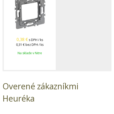
0,38
€
s DPH / ks
0,31 €
bez DPH / ks
Na sklade v Nitre
Overené zákazníkmi
Heuréka