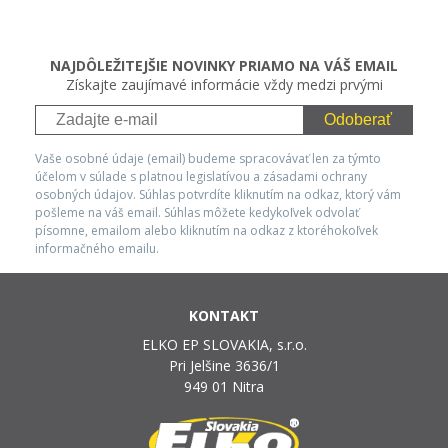
NAJDÔLEŽITEJŠIE NOVINKY PRIAMO NA VÁŠ EMAIL
Získajte zaujímavé informácie vždy medzi prvými
Odoberať
Vaše osobné údaje (email) budeme spracovávať len za týmto
účelom v súlade s platnou legislatívou a zásadami ochrany
osobných údajov. Súhlas potvrdíte kliknutím na odkaz, ktorý vám
pošleme na váš email. Súhlas môžete kedykoľvek odvolať
písomne, emailom alebo kliknutím na odkaz z ktoréhokoľvek
informačného emailu.
KONTAKT
ELKO EP SLOVAKIA, s.r.o.
Pri Jelšine 3636/1
949 01 Nitra