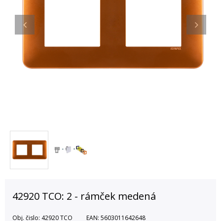
42920 TCO: 2 - rámček medená
Obj. čislo:
42920 TCO
EAN:
5603011642648