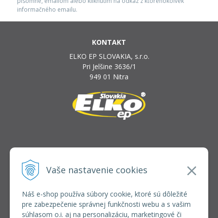
písomne, emailom alebo kliknutím na odkaz z ktoréhokoľvek
informačného emailu.
KONTAKT
ELKO EP SLOVAKIA, s.r.o.
Pri Jelšine 3636/1
949 01 Nitra
INFOLINKA
elkoep@elkoep.sk
Vaše nastavenie cookies
+421 37 6586 731
+421 907 982 328
Náš e-shop používa súbory cookie, ktoré sú dôležité
pre zabezpečenie správnej funkčnosti webu a s vašim
VŠETKO O NÁKUPE
súhlasom o.i. aj na personalizáciu, marketingové či