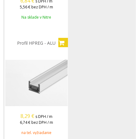
6,84
€
s DPH / m
5,56 €
bez DPH / m
Na sklade v Nitre
Profil HPREG - ALU
8,29
€
s DPH / m
6,74 €
bez DPH / m
na tel. vyžiadanie