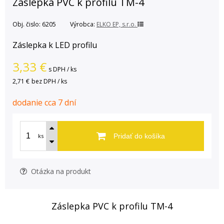
Záslepka PVC k profilu TM-4
Obj. čislo:
6205
Výrobca:
ELKO EP, s.r.o.
Záslepka k LED profilu
3,33
€
s DPH / ks
2,71 €
bez DPH / ks
dodanie cca 7 dní
ks
Pridať do košíka
Otázka na produkt
Záslepka PVC k profilu TM-4