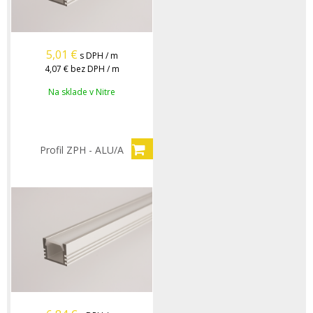
5,01
€
s DPH / m
4,07 €
bez DPH / m
Na sklade v Nitre
Profil ZPH - ALU/A