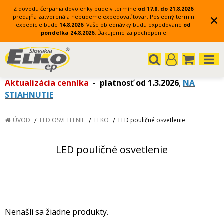
Z dôvodu čerpania dovolenky bude v termíne
od 17.8. do 21.8.2026
×
predajňa zatvorená a nebudeme expedovať tovar.
Posledný termín
expedície bude
14.8.2026
.
Vaše objednávky budú expedované
od
pondelka 24.8.2026.
Ďakujeme za pochopenie
Aktualizácia cenníka
-
platnosť od 1.3.2026
,
NA
STIAHNUTIE
ÚVOD
LED OSVETLENIE
ELKO
LED pouličné osvetlenie
LED pouličné osvetlenie
Nenašli sa žiadne produkty.