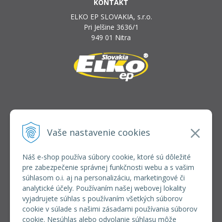
KONTAKT
ELKO EP SLOVAKIA, s.r.o.
Pri Jelšine 3636/1
949 01 Nitra
INFOLINKA
elkoep@elkoep.sk
Vaše nastavenie cookies
+421 37 6586 731
+421 907 982 328
Náš e-shop používa súbory cookie, ktoré sú dôležité
pre zabezpečenie správnej funkčnosti webu a s vašim
VŠETKO O NÁKUPE
súhlasom o.i. aj na personalizáciu, marketingové či
REGISTRÁCIA VEĽKOOBCHOD
analytické účely. Používaním našej webovej lokality
Formulár na odsúpenie od zmluvy
vyjadrujete súhlas s používaním všetkých súborov
Doprava a platba
cookie v súlade s našimi zásadami používania súborov
Všeobecné obchodné podmienky
cookie. Nesúhlas alebo odvolanie súhlasu môže