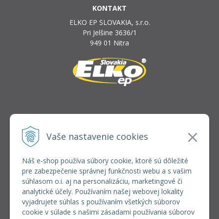
KONTAKT
ELKO EP SLOVAKIA, s.r.o.
Pri Jelšine 3636/1
949 01 Nitra
INFOLINKA
elkoep@elkoep.sk
Vaše nastavenie cookies
+421 37 6586 731
+421 907 982 328
Náš e-shop používa súbory cookie, ktoré sú dôležité
pre zabezpečenie správnej funkčnosti webu a s vašim
VŠETKO O NÁKUPE
súhlasom o.i. aj na personalizáciu, marketingové či
REGISTRÁCIA VEĽKOOBCHOD
analytické účely. Používaním našej webovej lokality
Formulár na odsúpenie od zmluvy
vyjadrujete súhlas s používaním všetkých súborov
Doprava a platba
cookie v súlade s našimi zásadami používania súborov