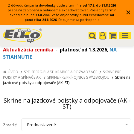
Z dôvodu čerpania dovolenky bude v termíne
od 17.8. do 21.8.2026
×
predajňa zatvorená a nebudeme expedovať tovar.
Posledný termín
expedície bude
14.8.2026
.
Vaše objednávky budú expedované
od
pondelka 24.8.2026.
Ďakujeme za pochopenie
Aktualizácia cenníka
-
platnosť od 1.3.2026
,
NA
STIAHNUTIE
ÚVOD
SPELSBERG-PLAST. KRABICE A ROZVÁDZAČE
SKRINE PRE
POISTKY A SPÍNAČE AKI
SKRINE PRE PRÍPOJNICE S VÝZBROJOU
Skrine na
jazdcové poistky a odpojovače (AKi-ST)
Skrine na jazdcové poistky a odpojovače (AKi-
ST)
Prednastavené
Zoradiť: