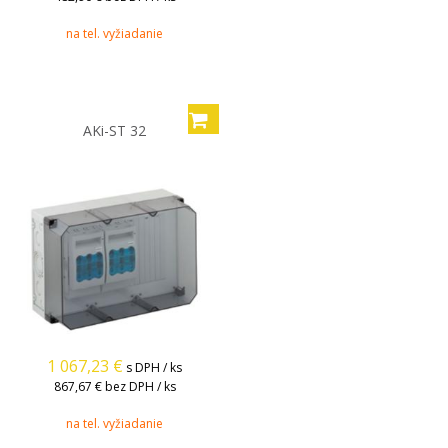
na tel. vyžiadanie
AKi-ST 32
1 067,23
€
s DPH / ks
867,67 €
bez DPH / ks
na tel. vyžiadanie