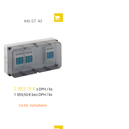
AKi-ST 43
1 303,19
€
s DPH / ks
1 059,50 €
bez DPH / ks
na tel. vyžiadanie