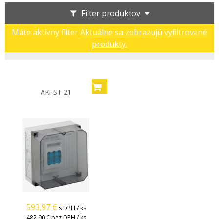
Filter produktov
Máte aktívny filter
Aktuálne sa zobrazujú vyfiltrované
produkty.
AKi-ST 21
593,97
€
s DPH / ks
482,90 €
bez DPH / ks