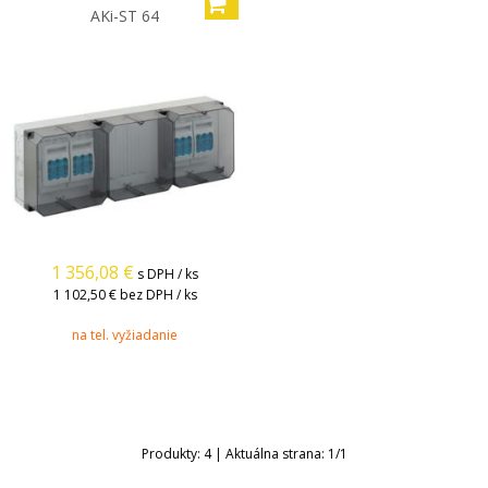
AKi-ST 64
1 356,08
€
s DPH / ks
1 102,50 €
bez DPH / ks
na tel. vyžiadanie
Produkty:
4
| Aktuálna strana:
1
/
1