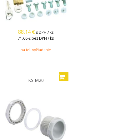
88,14
€
s DPH / ks
71,66 €
bez DPH / ks
na tel. vyžiadanie
KS M20