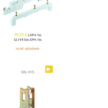
39,59
€
s DPH / ks
32,19 €
bez DPH / ks
na tel. vyžiadanie
SKL 015