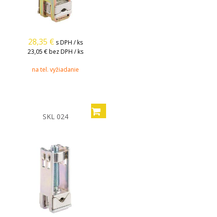
28,35
€
s DPH / ks
23,05 €
bez DPH / ks
na tel. vyžiadanie
SKL 024