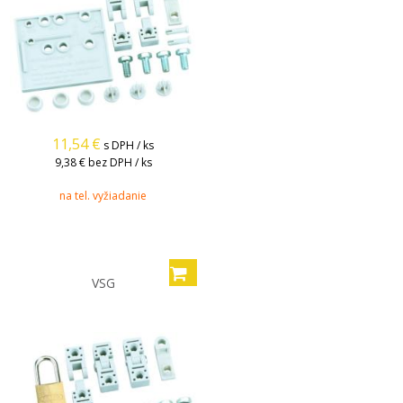
11,54
€
s DPH / ks
9,38 €
bez DPH / ks
na tel. vyžiadanie
VSG