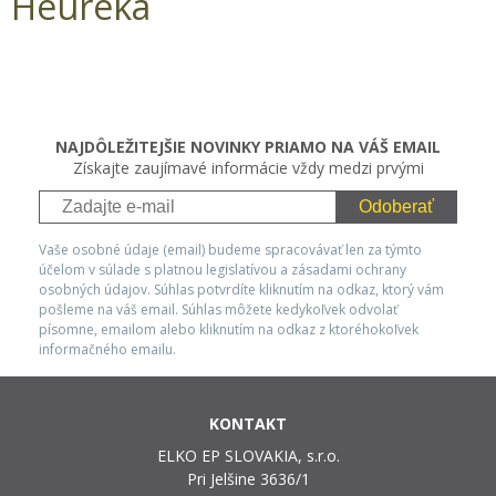
Heuréka
NAJDÔLEŽITEJŠIE NOVINKY PRIAMO NA VÁŠ EMAIL
Získajte zaujímavé informácie vždy medzi prvými
Odoberať
Vaše osobné údaje (email) budeme spracovávať len za týmto
účelom v súlade s platnou legislatívou a zásadami ochrany
osobných údajov. Súhlas potvrdíte kliknutím na odkaz, ktorý vám
pošleme na váš email. Súhlas môžete kedykoľvek odvolať
písomne, emailom alebo kliknutím na odkaz z ktoréhokoľvek
informačného emailu.
KONTAKT
ELKO EP SLOVAKIA, s.r.o.
Pri Jelšine 3636/1