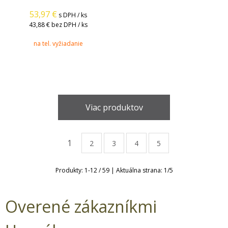
53,97
€
s DPH / ks
43,88 €
bez DPH / ks
na tel. vyžiadanie
Viac produktov
1
2
3
4
5
Produkty:
1
-
12
/
59
| Aktuálna strana:
1
/
5
Overené zákazníkmi