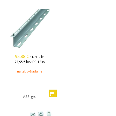
95,88
€
s DPH / ks
77,95 €
bez DPH / ks
na tel. vyžiadanie
ASS-gro