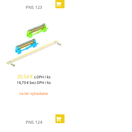
PNS 123
20,54
€
s DPH / ks
16,70 €
bez DPH / ks
na tel. vyžiadanie
PNS 124