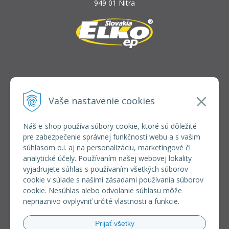
949 01 Nitra
INFOLINKA
elkoep@elkoep.sk
Vaše nastavenie cookies
+421 37 6586 731
+421 907 982 328
Náš e-shop používa súbory cookie, ktoré sú dôležité
pre zabezpečenie správnej funkčnosti webu a s vašim
VŠETKO O NÁKUPE
súhlasom o.i. aj na personalizáciu, marketingové či
REGISTRÁCIA VEĽKOOBCHOD
analytické účely. Používaním našej webovej lokality
Formulár na odsúpenie od zmluvy
vyjadrujete súhlas s používaním všetkých súborov
Doprava a platba
cookie v súlade s našimi zásadami používania súborov
Všeobecné obchodné podmienky
cookie. Nesúhlas alebo odvolanie súhlasu môže
Reklamačný poriadok
nepriaznivo ovplyvniť určité vlastnosti a funkcie.
Ochrana osobných údajov
Používanie súborov cookies
Prijať všetky