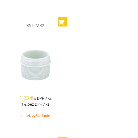
KST M32
1,23
€
s DPH / ks
1 €
bez DPH / ks
na tel. vyžiadanie