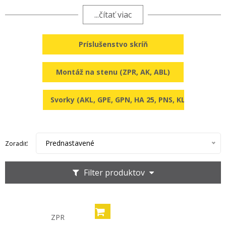
na kombináciu riešení skríň alebo visiacich zámkov
...čítať viac
na zaistenie elektroinštalácie. Pomôckou na
zjednodušenie inštalácie na stenu sú nosné profily Z
Príslušenstvo skríň
alebo vonkajšie upevňovacie spony. K rôznym typom
skríň sú potrebné príslušné svorky. Spelsberg má na
výber napríklad prípojnicové svorky a odbočovacie
Montáž na stenu (ZPR, AK, ABL)
svorky hlavného vedenia.
Svorky (AKL, GPE, GPN, HA 25, PNS, KLS)
Prednastavené
Zoradiť:
Filter produktov
ZPR