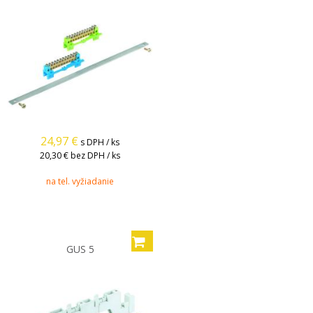
24,97
€
s DPH / ks
20,30 €
bez DPH / ks
na tel. vyžiadanie
GUS 5