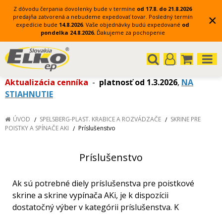
Z dôvodu čerpania dovolenky bude v termíne
od 17.8. do 21.8.2026
×
predajňa zatvorená a nebudeme expedovať tovar.
Posledný termín
expedície bude
14.8.2026
.
Vaše objednávky budú expedované
od
pondelka 24.8.2026.
Ďakujeme za pochopenie
Aktualizácia cenníka
-
platnosť od 1.3.2026
,
NA
STIAHNUTIE
ÚVOD
SPELSBERG-PLAST. KRABICE A ROZVÁDZAČE
SKRINE PRE
POISTKY A SPÍNAČE AKI
Príslušenstvo
Príslušenstvo
Ak sú potrebné diely príslušenstva pre poistkové
skrine a skrine vypínača AKi, je k dispozícii
dostatočný výber v kategórii príslušenstva. K
príslušenstvu skríň sú k dispozícii montážne príruby