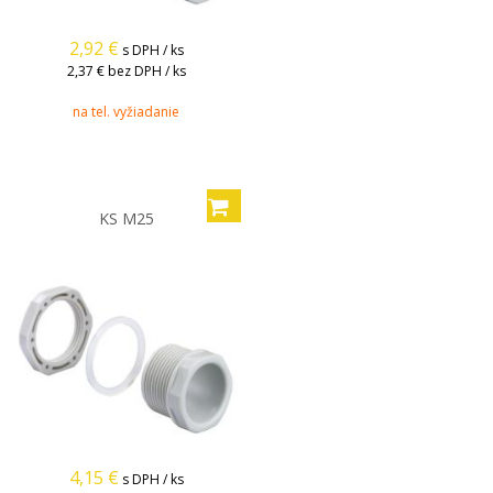
2,92
€
s DPH / ks
2,37 €
bez DPH / ks
na tel. vyžiadanie
KS M25
4,15
€
s DPH / ks