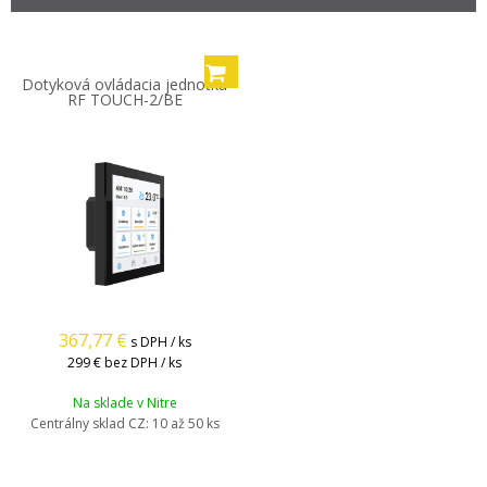
Dotyková ovládacia jednotka
RF TOUCH-2/BE
367,77
€
s DPH / ks
299 €
bez DPH / ks
Na sklade v Nitre
Centrálny sklad CZ:
10 až 50 ks