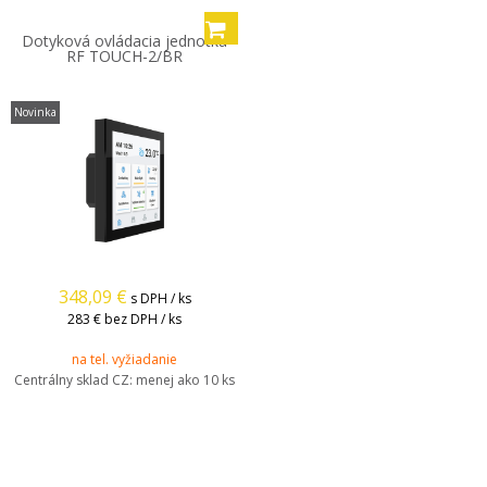
Dotyková ovládacia jednotka
RF TOUCH-2/BR
Novinka
348,09
€
s DPH / ks
283 €
bez DPH / ks
na tel. vyžiadanie
Centrálny sklad CZ:
menej ako 10 ks