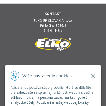
KONTAKT
ELKO EP SLOVAKIA, s.r.o.
Pri Jelšine 3636/1
949 01 Nitra
INFOLINKA
elkoep@elkoep.sk
Vaše nastavenie cookies
+421 37 6586 731
+421 907 982 328
Náš e-shop používa súbory cookie, ktoré sú dôležité
pre zabezpečenie správnej funkčnosti webu a s vašim
VŠETKO O NÁKUPE
súhlasom o.i. aj na personalizáciu, marketingové či
REGISTRÁCIA VEĽKOOBCHOD
analytické účely. Používaním našej webovej lokality