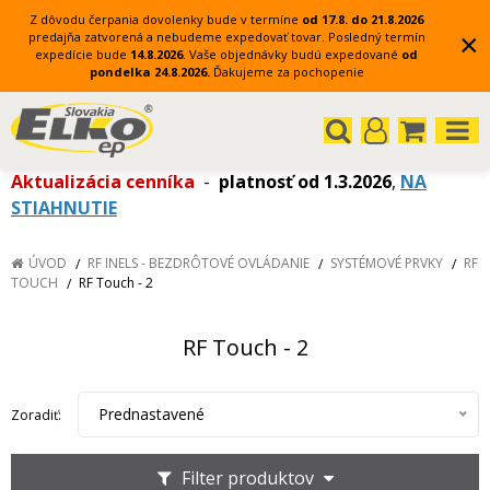
Z dôvodu čerpania dovolenky bude v termíne
od 17.8. do 21.8.2026
×
predajňa zatvorená a nebudeme expedovať tovar.
Posledný termín
expedície bude
14.8.2026
.
Vaše objednávky budú expedované
od
pondelka 24.8.2026.
Ďakujeme za pochopenie
Aktualizácia cenníka
-
platnosť od 1.3.2026
,
NA
STIAHNUTIE
ÚVOD
RF INELS - BEZDRÔTOVÉ OVLÁDANIE
SYSTÉMOVÉ PRVKY
RF
TOUCH
RF Touch - 2
RF Touch - 2
Prednastavené
Zoradiť:
Filter produktov