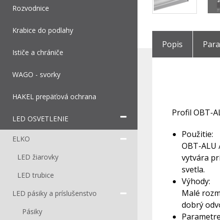
Rozvodnice
Krabice do podlahy
Popis
Par
Ističe a chrániče
WAGO - svorky
HAKEL prepäťová ochrana
Profil OBT-AL
LED OSVETLENIE
Použitie:
ELKO
OBT-ALU / 
LED žiarovky
vytvára pr
svetla.
LED trubice
Výhody:
Malé rozm
LED pásiky a príslušenstvo
dobrý odvo
Pásiky
Parametre