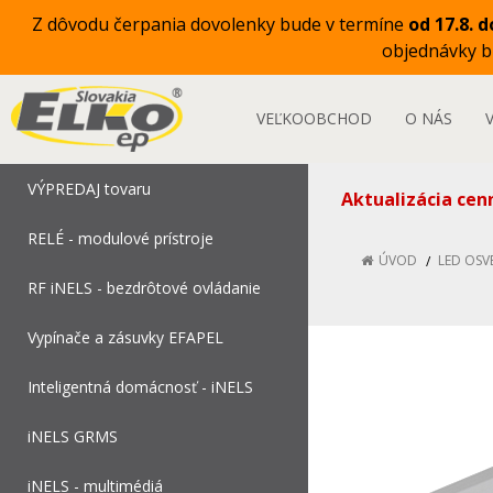
Z dôvodu čerpania dovolenky bude v termíne
od 17.8. d
objednávky 
VEĽKOOBCHOD
O NÁS
VÝPREDAJ tovaru
Aktualizácia cen
RELÉ - modulové prístroje
ÚVOD
LED OSV
RF iNELS - bezdrôtové ovládanie
Vypínače a zásuvky EFAPEL
Inteligentná domácnosť - iNELS
iNELS GRMS
iNELS - multimédiá