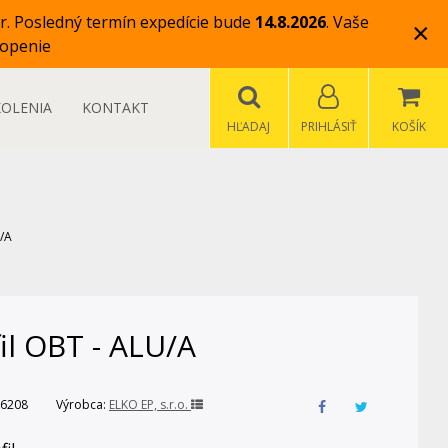
r.
Posledný termín expedície bude
14.8.2026
.
Vaše
×
openie
KOLENIA
KONTAKT
HĽADAJ
PRIHLÁSIŤ
KOŠÍK
U/A
il OBT - ALU/A
6208
Výrobca:
ELKO EP, s.r.o.