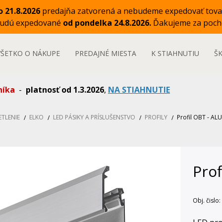
o 21.8.2026
predajňa zatvorená a nebudeme expedovať tova
budú expedované
od pondelka 24.8.2026.
Ďakujeme za poch
VŠETKO O NÁKUPE
PREDAJNÉ MIESTA
K STIAHNUTIU
Š
níka
-
platnosť od 1.3.2026
,
NA STIAHNUTIE
ETLENIE
ELKO
LED PÁSIKY A PRÍSLUŠENSTVO
PROFILY
Profil OBT - AL
Prof
Obj. čislo: