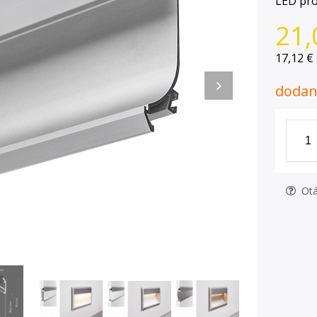
LED pro
21,
17,12 €
dodani
Otá