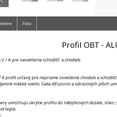
ametre
Foto
Profil OBT - A
U / A pre nasvetlenie schodišt' a chodieb.
A profil určený pre nepriame osvetlenie chodieb a schodišt
íjemné mäkké svetlo. Sada difúzorov a odrazových plôch um
ery umožňujú ukrytie profilu do nábytkových dosiek, stien,
d tepla.
: