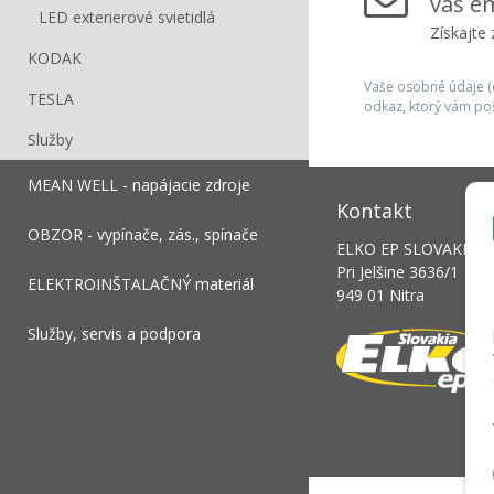
váš em
LED exterierové svietidlá
Získajte
KODAK
Vaše osobné údaje (e
TESLA
odkaz, ktorý vám po
Služby
MEAN WELL - napájacie zdroje
Kontakt
OBZOR - vypínače, zás., spínače
ELKO EP SLOVAKIA, s.
Pri Jelšine 3636/1
ELEKTROINŠTALAČNÝ materiál
949 01 Nitra
Služby, servis a podpora