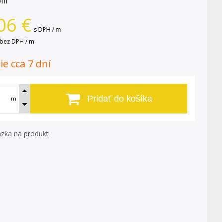
fil
06
€
s DPH / m
bez DPH / m
e cca 7 dní
Pridať do košíka
m
zka na produkt