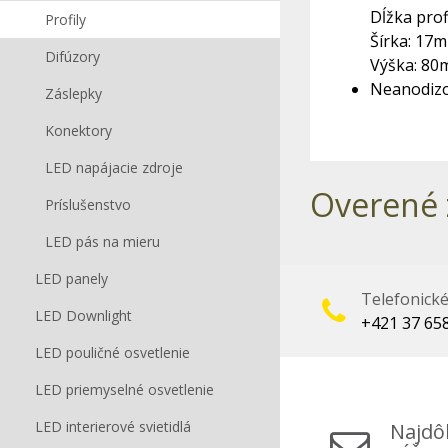
Dĺžka prof
Profily
Šírka: 17
Difúzory
Výška: 8
Neanodizo
Záslepky
Konektory
LED napájacie zdroje
Overené 
Príslušenstvo
LED pás na mieru
LED panely
Telefonick
LED Downlight
+421 37 65
LED pouličné osvetlenie
LED priemyselné osvetlenie
LED interierové svietidlá
Najdôl