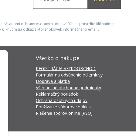
 a zásadami ochrany osobných údajov. Súhlas potvrdíte kliknutím na
 kliknutím na odkaz z ktoréhokoľvek informačného emailu.
Všetko o nákupe
REGISTRÁCIA VEĽKOOBCHOD
Formulár na odsúpenie od zmluvy
Doprava a platba
Všeobecné obchodné podmienky
Reklamačný poriadok
Ochrana osobných údajov
Používanie súborov cookies
Riešenie sporov online (RSO)