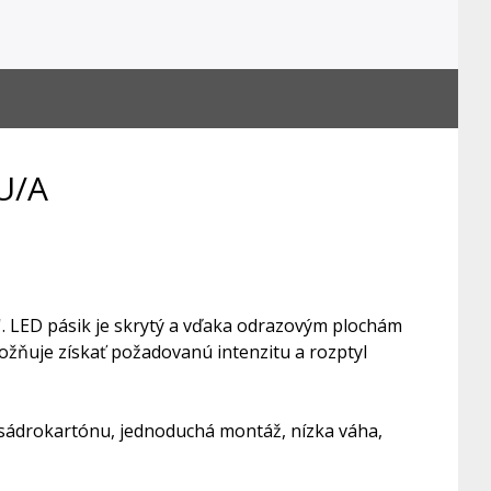
LU/A
'. LED pásik je skrytý a vďaka odrazovým plochám
ožňuje získať požadovanú intenzitu a rozptyl
 sádrokartónu, jednoduchá montáž, nízka váha,