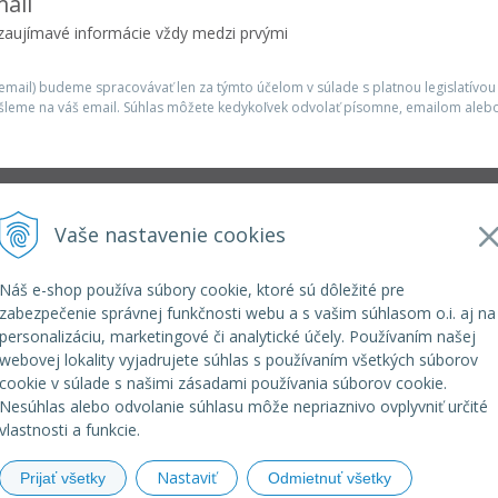
ail
 zaujímavé informácie vždy medzi prvými
mail) budeme spracovávať len za týmto účelom v súlade s platnou legislatívou
šleme na váš email. Súhlas môžete kedykoľvek odvolať písomne, emailom alebo
Infolinka
Vaše nastavenie cookies
r.o.
elkoep@elkoep.sk
+421 37 6586 731
Náš e-shop používa súbory cookie, ktoré sú dôležité pre
+421 907 982 328
zabezpečenie správnej funkčnosti webu a s vašim súhlasom o.i. aj na
personalizáciu, marketingové či analytické účely. Používaním našej
webovej lokality vyjadrujete súhlas s používaním všetkých súborov
cookie v súlade s našimi zásadami používania súborov cookie.
Nesúhlas alebo odvolanie súhlasu môže nepriaznivo ovplyvniť určité
vlastnosti a funkcie.
Nastaviť
Prijať všetky
Odmietnuť všetky