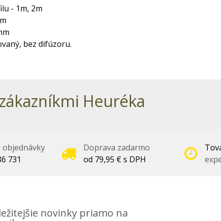
ilu - 1m, 2m
mm
0mm
vaný, bez difúzoru.
zákazníkmi Heuréka
é objednávky
Doprava zadarmo
Tova
86 731
od 79,95 € s DPH
expe
ežitejšie novinky priamo na