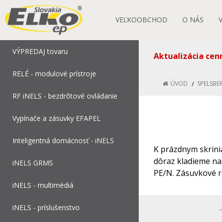
VEĽKOOBCHOD
O NÁS
VÝPREDAJ tovaru
Aktualizácia cen
RELÉ - modulové prístroje
ÚVOD
SPELSBE
RF iNELS - bezdrôtové ovládanie
Vypínače a zásuvky EFAPEL
Inteligentná domácnosť - iNELS
K prázdnym skrini
dôraz kladieme na
iNELS GRMS
PE/N. Zásuvkové r
rozvádzačom sú k d
iNELS - multimédiá
alebo vonkajšie u
iNELS - príslušenstvo