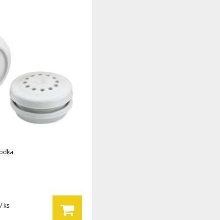
vodka
/ ks