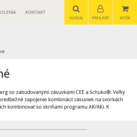
KOLENIA
KONTAKT
HĽADAJ
PRIHLÁSIŤ
KOŠÍK
ené
né
sberg so zabudovanými zásuvkami CEE a Schuko®. Veľký
e predbežné zapojenie kombinácií zásuviek na svorkách
 ich kombinovať so skriňami programu AK/AKi. K
odľa potreby prikúpiť, ako napríklad káblové šróbenia