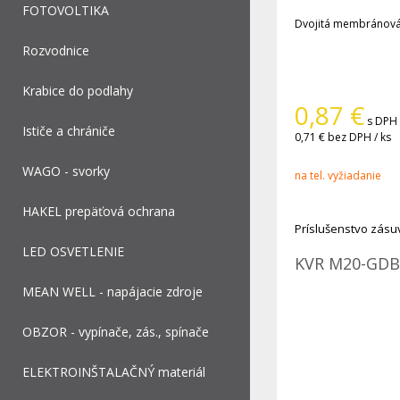
FOTOVOLTIKA
Dvojitá membránová
Rozvodnice
Krabice do podlahy
0,87
€
s DPH 
Ističe a chrániče
0,71 €
bez DPH / ks
WAGO - svorky
na tel. vyžiadanie
HAKEL prepäťová ochrana
Príslušenstvo zásu
LED OSVETLENIE
KVR M20-GD
MEAN WELL - napájacie zdroje
OBZOR - vypínače, zás., spínače
ELEKTROINŠTALAČNÝ materiál