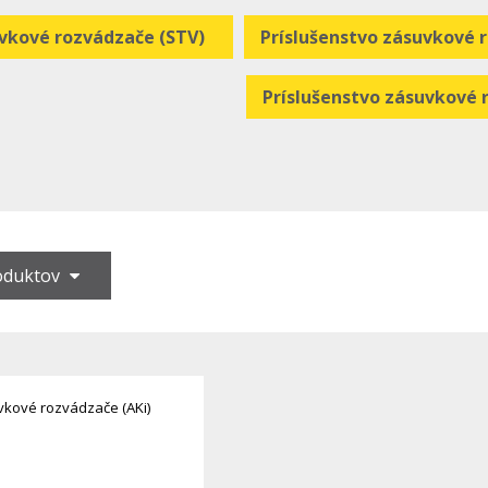
vkové rozvádzače (STV)
Príslušenstvo zásuvkové 
Príslušenstvo zásuvkové 
roduktov
vkové rozvádzače (AKi)