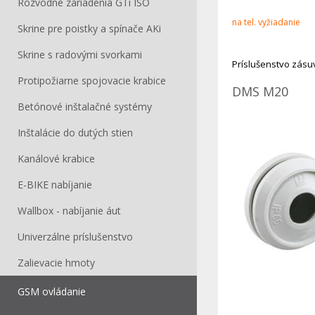
Rozvodné zariadenia GTi ISO
na tel. vyžiadanie
Skrine pre poistky a spínače AKi
Skrine s radovými svorkami
Príslušenstvo zásu
Protipožiarne spojovacie krabice
DMS M20
Betónové inštalačné systémy
Inštalácie do dutých stien
Kanálové krabice
E-BIKE nabíjanie
Wallbox - nabíjanie áut
Univerzálne príslušenstvo
Zalievacie hmoty
GSM ovládanie