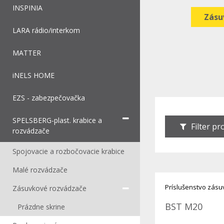
INSPINIA
Zásu
LARA rádio/interkom
MATTER
iNELS HOME
EZS - zabezpečovačka
SPELSBERG-plast. krabice a
Filter p
rozvádzače
Spojovacie a rozbočovacie krabice
Malé rozvádzače
Príslušenstvo zásu
Zásuvkové rozvádzače
BST M20
Prázdne skrine