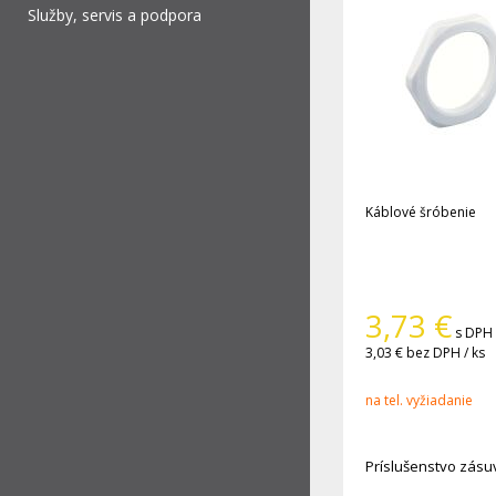
Služby, servis a podpora
Káblové šróbenie
3,73
€
s DPH 
3,03 €
bez DPH / ks
na tel. vyžiadanie
Príslušenstvo zásu