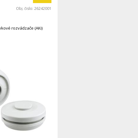
Obj. čislo:
26242001
vkové rozvádzače (AKi)