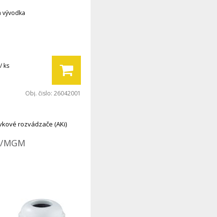
 vývodka
/ ks
Obj. čislo:
26042001
vkové rozvádzače (AKi)
B/MGM