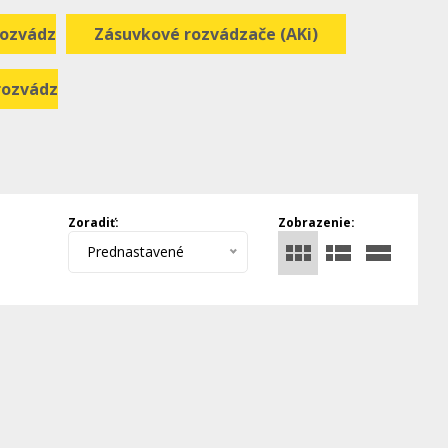
rozvádzače (STV)
Zásuvkové rozvádzače (AKi)
rozvádzače (AKi)
Zoradiť:
Zobrazenie:
Prednastavené