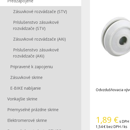
Predzapojené
Zásuvkové rozvádzače (STV)
Príslušenstvo zásuvkové
rozvádzače (STV)
Zásuvkové rozvádzače (AKi)
Príslušenstvo zásuvkové
rozvádzače (AKi)
Pripravené k zapojeniu
Zásuvkové skrine
E-BIKE nabíjanie
Odvzdušňovacia vý
Vonkajšie skrine
Priemyselné prázdne skrine
1,89
€
Elektromerové skrine
s DPH 
1,54 €
bez DPH / ks