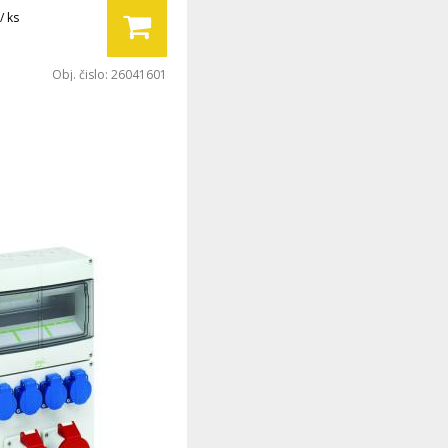
/ ks
Obj. čislo:
26041601