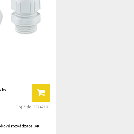
/ ks
Obj. čislo:
22742101
vkové rozvádzače (AKi)