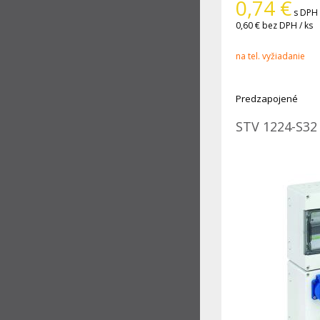
0,74
€
s DPH 
0,60 €
bez DPH / ks
na tel. vyžiadanie
Predzapojené
STV 1224-S32