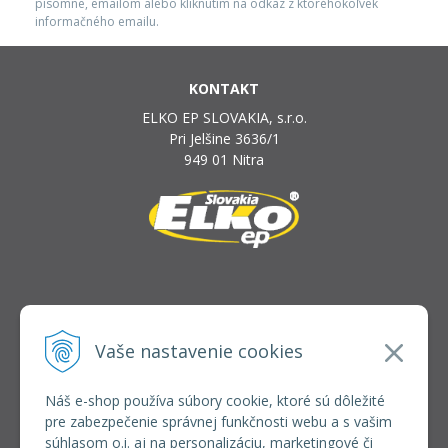
písomne, emailom alebo kliknutím na odkaz z ktoréhokoľvek
informačného emailu.
KONTAKT
ELKO EP SLOVAKIA, s.r.o.
Pri Jelšine 3636/1
949 01 Nitra
INFOLINKA
elkoep@elkoep.sk
Vaše nastavenie cookies
+421 37 6586 731
+421 907 982 328
Náš e-shop používa súbory cookie, ktoré sú dôležité
pre zabezpečenie správnej funkčnosti webu a s vašim
VŠETKO O NÁKUPE
súhlasom o.i. aj na personalizáciu, marketingové či