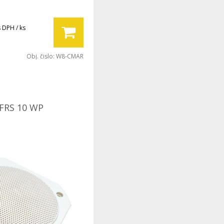
s DPH / ks
Obj. čislo:
W8-CMAR
FRS 10 WP