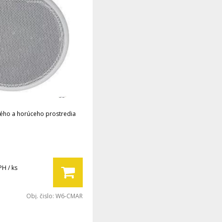
ého a horúceho prostredia
PH / ks
Obj. čislo:
W6-CMAR