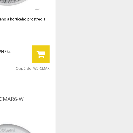
ého a horúceho prostredia
PH / ks
Obj. čislo:
W5-CMAR
 CMAR6-W