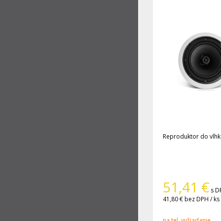
Reproduktor do vlhk
51,41
€
s D
41,80 €
bez DPH / ks
na tel. vyžiadanie