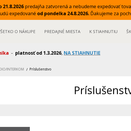
o 21.8.2026
predajňa zatvorená a nebudeme expedovať tova
budú expedované
od pondelka 24.8.2026.
Ďakujeme za poch
VŠETKO O NÁKUPE
PREDAJNÉ MIESTA
K STIAHNUTIU
Š
níka
-
platnosť od 1.3.2026
,
NA STIAHNUTIE
DIO/INTERKOM
Príslušenstvo
Príslušenst