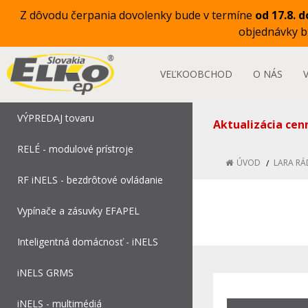
Z dôvodu čerpania dovolenky bude v termíne
od 17.8. d
objednávky 
VEĽKOOBCHOD
O NÁS
VÝPREDAJ tovaru
Aktualizácia cen
RELÉ - modulové prístroje
ÚVOD
LARA RÁ
RF iNELS - bezdrôtové ovládanie
Vypínače a zásuvky EFAPEL
Inteligentná domácnosť - iNELS
iNELS GRMS
iNELS - multimédiá