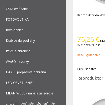
GSM ovládanie
Reproduktor do vlhk
FOTOVOLTIKA
Rozvodnice
76,26
€
Krabice do podlahy
s D
62 €
bez DPH / ks
Ističe a chrániče
na tel. vyžiadanie
WAGO - svorky
Príslušenstvo
HAKEL prepäťová ochrana
Reproduktor
LED OSVETLENIE
MEAN WELL - napájacie zdroje
OBZOR - vypínače, zás., spínače