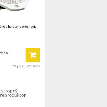
ého a horúceho prostredia
PH / ks
Obj. čislo:
WP10 FRS
- stropný
reproduktor