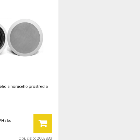
ého a horúceho prostredia
PH / ks
Obj. čislo:
2003833