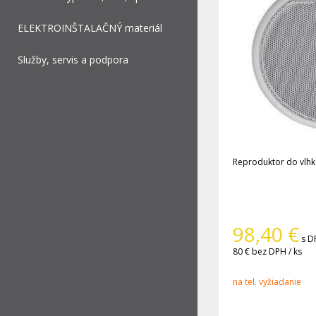
ELEKTROINŠTALAČNÝ materiál
Služby, servis a podpora
Reproduktor do vlhk
98,40
€
s D
80 €
bez DPH / ks
na tel. vyžiadanie