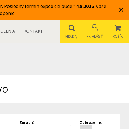
r.
Posledný termín expedície bude
14.8.2026
.
Vaše
×
openie
KOLENIA
KONTAKT
HĽADAJ
PRIHLÁSIŤ
KOŠÍK
vo
Zoradiť:
Zobrazenie: