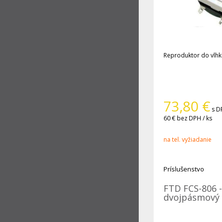
Reproduktor do vlhk
73,80
€
s D
60 €
bez DPH / ks
na tel. vyžiadanie
Príslušenstvo
FTD FCS-806 
dvojpásmový 