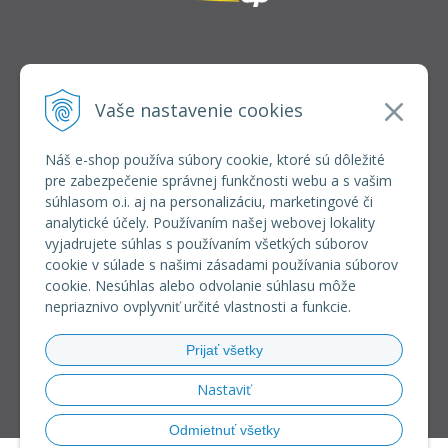
INFOLINKA
elkoep@elkoep.sk
Vaše nastavenie cookies
+421 37 6586 731
+421 907 982 328
Náš e-shop používa súbory cookie, ktoré sú dôležité
pre zabezpečenie správnej funkčnosti webu a s vašim
VŠETKO O NÁKUPE
súhlasom o.i. aj na personalizáciu, marketingové či
REGISTRÁCIA VEĽKOOBCHOD
analytické účely. Používaním našej webovej lokality
Formulár na odsúpenie od zmluvy
vyjadrujete súhlas s používaním všetkých súborov
Doprava a platba
cookie v súlade s našimi zásadami používania súborov
Všeobecné obchodné podmienky
cookie. Nesúhlas alebo odvolanie súhlasu môže
Reklamačný poriadok
nepriaznivo ovplyvniť určité vlastnosti a funkcie.
Ochrana osobných údajov
Používanie súborov cookies
Prijať všetky
Riešenie sporov online (RSO)
Nastaviť
Odmietnuť všetky