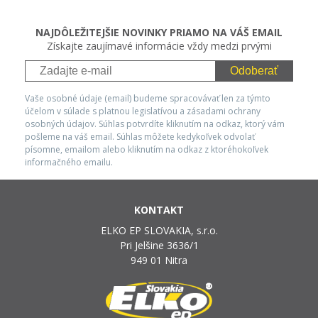
NAJDÔLEŽITEJŠIE NOVINKY PRIAMO NA VÁŠ EMAIL
Získajte zaujímavé informácie vždy medzi prvými
Odoberať
Vaše osobné údaje (email) budeme spracovávať len za týmto
účelom v súlade s platnou legislatívou a zásadami ochrany
osobných údajov. Súhlas potvrdíte kliknutím na odkaz, ktorý vám
pošleme na váš email. Súhlas môžete kedykoľvek odvolať
písomne, emailom alebo kliknutím na odkaz z ktoréhokoľvek
informačného emailu.
KONTAKT
ELKO EP SLOVAKIA, s.r.o.
Pri Jelšine 3636/1
949 01 Nitra