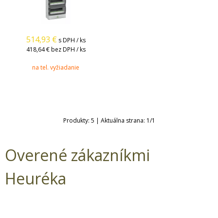
514,93
€
s DPH / ks
418,64 €
bez DPH / ks
na tel. vyžiadanie
Produkty:
5
| Aktuálna strana:
1
/
1
Overené zákazníkmi
Heuréka