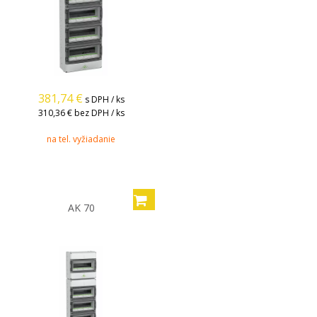
381,74
€
s DPH / ks
310,36 €
bez DPH / ks
na tel. vyžiadanie
AK 70