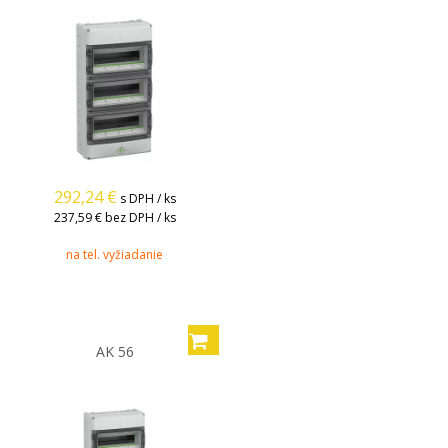
292,24
€
s DPH / ks
237,59 €
bez DPH / ks
na tel. vyžiadanie
AK 56