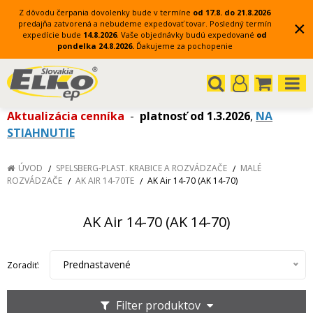
Z dôvodu čerpania dovolenky bude v termíne
od 17.8. do 21.8.2026
×
predajňa zatvorená a nebudeme expedovať tovar.
Posledný termín
expedície bude
14.8.2026
.
Vaše objednávky budú expedované
od
pondelka 24.8.2026.
Ďakujeme za pochopenie
Aktualizácia cenníka
-
platnosť od 1.3.2026
,
NA
STIAHNUTIE
ÚVOD
SPELSBERG-PLAST. KRABICE A ROZVÁDZAČE
MALÉ
ROZVÁDZAČE
AK AIR 14-70TE
AK Air 14-70 (AK 14-70)
AK Air 14-70 (AK 14-70)
Prednastavené
Zoradiť:
Filter produktov