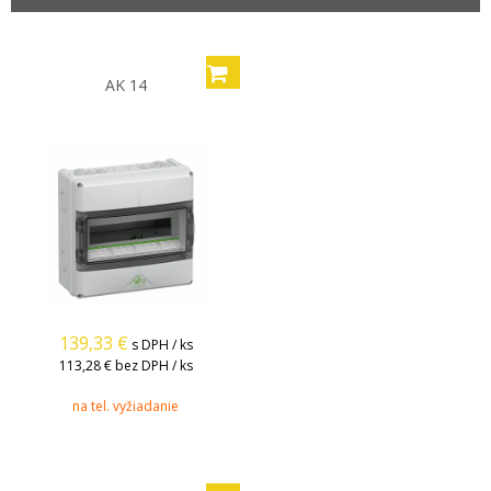
AK 14
139,33
€
s DPH / ks
113,28 €
bez DPH / ks
na tel. vyžiadanie