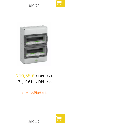
AK 28
210,56
€
s DPH / ks
171,19 €
bez DPH / ks
na tel. vyžiadanie
AK 42