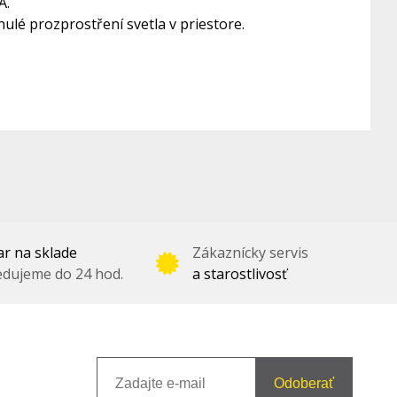
A.
ulé prozprostření svetla v priestore.
r na sklade
Zákaznícky servis
dujeme do 24 hod.
a starostlivosť
Odoberať