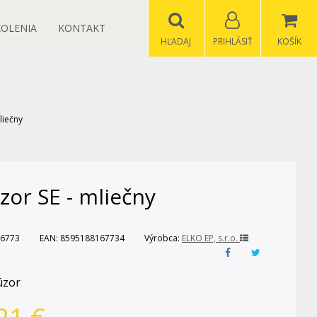
KOLENIA
KONTAKT
HĽADAJ
PRIHLÁSIŤ
KOŠÍK
liečny
zor SE - mliečny
6773
EAN:
8595188167734
Výrobca:
ELKO EP, s.r.o.
úzor