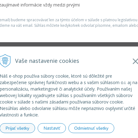
 zaujímavé informácie vždy medzi prvými
mail) budeme spracovávať len za týmto účelom v súlade s platnou legislatívou
šleme na váš email. Súhlas môžete kedykoľvek odvolať písomne, emailom alebo
Infolinka
Vaše nastavenie cookies
r.o.
elkoep@elkoep.sk
+421 37 6586 731
Náš e-shop používa súbory cookie, ktoré sú dôležité pre
+421 907 982 328
zabezpečenie správnej funkčnosti webu a s vašim súhlasom o.i. aj na
personalizáciu, marketingové či analytické účely. Používaním našej
webovej lokality vyjadrujete súhlas s používaním všetkých súborov
cookie v súlade s našimi zásadami používania súborov cookie.
Nesúhlas alebo odvolanie súhlasu môže nepriaznivo ovplyvniť určité
vlastnosti a funkcie.
Nastaviť
Prijať všetky
Odmietnuť všetky
© 2026 eshop ELKO EP SLOVAKIA •
NextShop
&
e-shop Poho