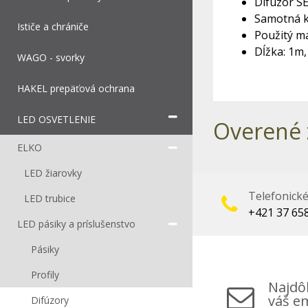
Difúzor SE
Samotná ko
Ističe a chrániče
Použitý ma
Dĺžka: 1m
WAGO - svorky
HAKEL prepäťová ochrana
LED OSVETLENIE
Overené 
ELKO
LED žiarovky
Telefonick
LED trubice
+421 37 65
LED pásiky a príslušenstvo
Pásiky
Profily
Najdôl
váš em
Difúzory