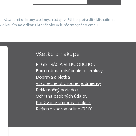
 a zásadami ochrany osobných údajov. Súhlas potvrdíte kliknutím na
 kliknutím na odkaz z ktoréhokoľvek informačného emailu.
Všetko o nákupe
REGISTRÁCIA VEĽKOOBCHOD
Formulár na odsúpenie od zmluvy
Doprava a platba
Všeobecné obchodné podmienky
Reklamačný poriadok
Ochrana osobných údajov
Používanie súborov cookies
Riešenie sporov online (RSO)
da Connector
by
NextCom s.r.o.