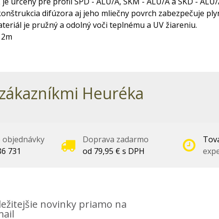
 je určený pre profil SPD - ALU/A, SKM - ALU/A a SKD - ALU/
nštrukcia difúzora aj jeho mliečny povrch zabezpečuje plyn
teriál je pružný a odolný voči teplnému a UV žiareniu.
, 2m
zákazníkmi Heuréka
é objednávky
Doprava zadarmo
Tova
86 731
od 79,95 € s DPH
expe
ežitejšie novinky priamo na
ail