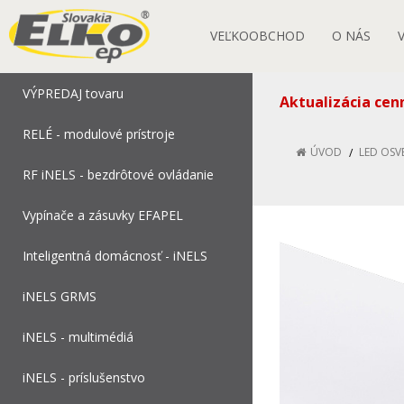
VEĽKOOBCHOD
O NÁS
VÝPREDAJ tovaru
Aktualizácia cen
RELÉ - modulové prístroje
ÚVOD
LED OSV
RF iNELS - bezdrôtové ovládanie
Vypínače a zásuvky EFAPEL
Inteligentná domácnosť - iNELS
iNELS GRMS
iNELS - multimédiá
iNELS - príslušenstvo