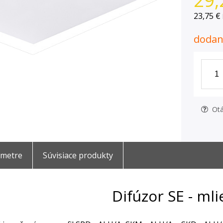
29,
23,75 €
dodani
Otá
ametre
Súvisiace produkty
Difúzor SE - mli