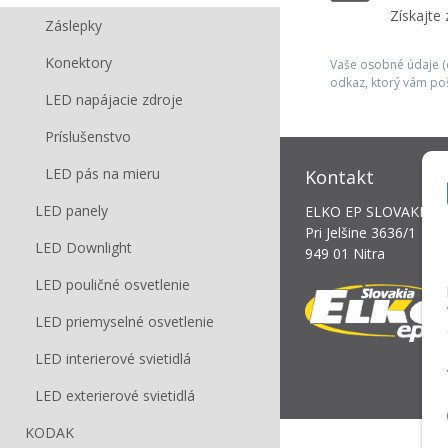
Získajte
Záslepky
Konektory
Vaše osobné údaje (e
odkaz, ktorý vám po
LED napájacie zdroje
Príslušenstvo
LED pás na mieru
Kontakt
LED panely
ELKO EP SLOVAKIA, s.
Pri Jelšine 3636/1
LED Downlight
949 01 Nitra
LED pouličné osvetlenie
LED priemyselné osvetlenie
LED interierové svietidlá
LED exterierové svietidlá
KODAK