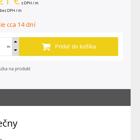
21
€
s DPH / m
bez DPH / m
e cca 14 dní
Pridať do košíka
m
zka na produkt
ečny