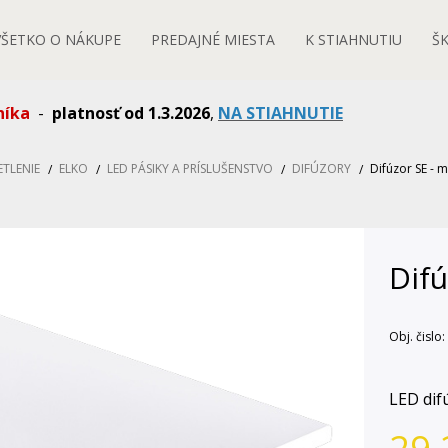
VŠETKO O NÁKUPE
PREDAJNÉ MIESTA
K STIAHNUTIU
Š
níka
-
platnosť od 1.3.2026
,
NA STIAHNUTIE
ETLENIE
ELKO
LED PÁSIKY A PRÍSLUŠENSTVO
DIFÚZORY
Difúzor SE - m
Difú
Obj. čislo:
LED dif