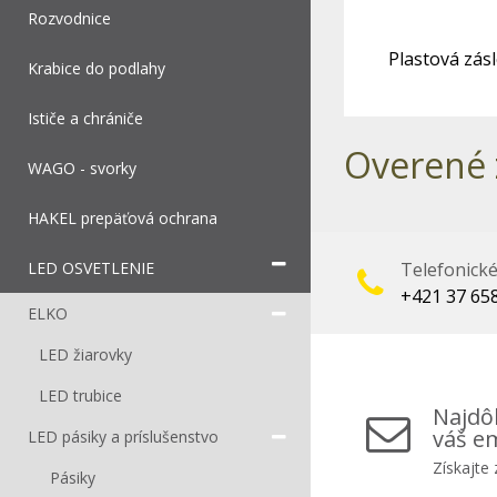
Rozvodnice
Plastová zásl
Krabice do podlahy
Ističe a chrániče
Overené 
WAGO - svorky
HAKEL prepäťová ochrana
LED OSVETLENIE
Telefonick
+421 37 65
ELKO
LED žiarovky
LED trubice
Najdôl
váš em
LED pásiky a príslušenstvo
Získajte
Pásiky