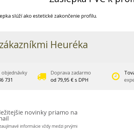
epka slúží ako estetické zakončenie profilu.
zákazníkmi Heuréka
é objednávky
Doprava zadarmo
Tova
86 731
od 79,95 € s DPH
expe
ežitejšie novinky priamo na
ail
 zaujímavé informácie vždy medzi prvými