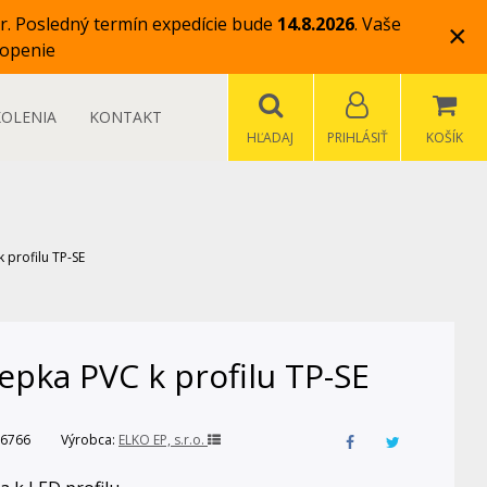
r.
Posledný termín expedície bude
14.8.2026
.
Vaše
×
openie
KOLENIA
KONTAKT
HĽADAJ
PRIHLÁSIŤ
KOŠÍK
 profilu TP-SE
epka PVC k profilu TP-SE
6766
Výrobca:
ELKO EP, s.r.o.