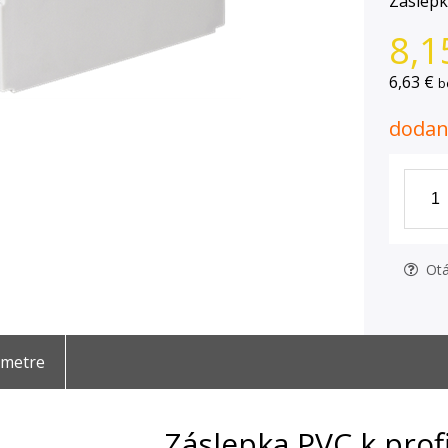
Záslepk
8,1
6,63 €
b
dodani
Otá
ametre
Záslepka PVC k prof