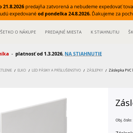
o 21.8.2026
predajňa zatvorená a nebudeme expedovať tova
budú expedované
od pondelka 24.8.2026.
Ďakujeme za poch
VŠETKO O NÁKUPE
PREDAJNÉ MIESTA
K STIAHNUTIU
Š
níka
-
platnosť od 1.3.2026
,
NA STIAHNUTIE
ETLENIE
ELKO
LED PÁSIKY A PRÍSLUŠENSTVO
ZÁSLEPKY
Záslepka PVC k
Zásl
Obj. čislo: