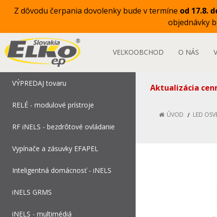
Z dôvodu čerpania dovolenky bude v termíne
od 17.8. d
objednávky 
VEĽKOOBCHOD
O NÁS
VÝPREDAJ tovaru
Aktualizácia cen
RELÉ - modulové prístroje
ÚVOD
LED OSV
RF iNELS - bezdrôtové ovládanie
Vypínače a zásuvky EFAPEL
Inteligentná domácnosť - iNELS
iNELS GRMS
iNELS - multimédiá