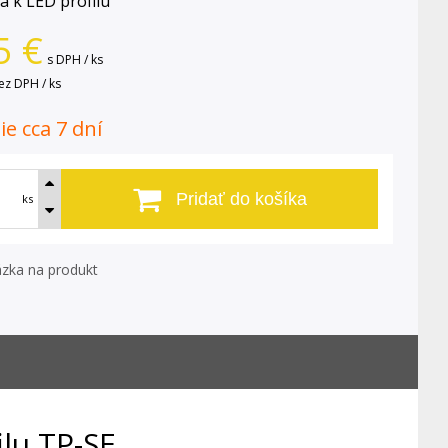
a k LED profilu
5
€
s DPH / ks
ez DPH / ks
e cca 7 dní
Pridať do košíka
ks
zka na produkt
ilu TP-SE