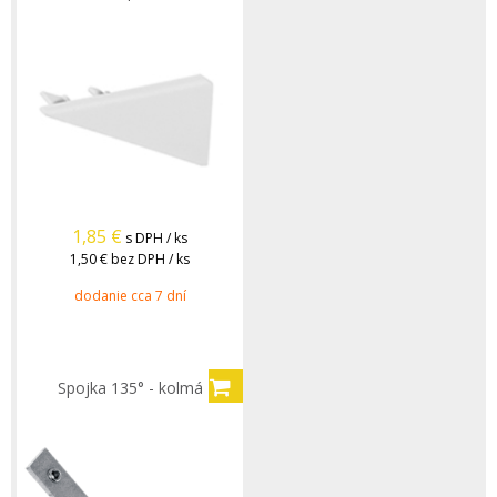
1,85
€
s DPH / ks
1,50 €
bez DPH / ks
dodanie cca 7 dní
Spojka 135° - kolmá