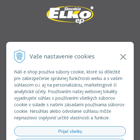
INFOLINKA
elkoep@elkoep.sk
Vaše nastavenie cookies
+421 37 6586 731
+421 907 982 328
Náš e-shop používa súbory cookie, ktoré sú dôležité
pre zabezpečenie správnej funkčnosti webu a s vašim
VŠETKO O NÁKUPE
súhlasom o.i. aj na personalizáciu, marketingové či
REGISTRÁCIA VEĽKOOBCHOD
analytické účely. Používaním našej webovej lokality
Formulár na odsúpenie od zmluvy
vyjadrujete súhlas s používaním všetkých súborov
Doprava a platba
cookie v súlade s našimi zásadami používania súborov
Všeobecné obchodné podmienky
cookie. Nesúhlas alebo odvolanie súhlasu môže
Reklamačný poriadok
nepriaznivo ovplyvniť určité vlastnosti a funkcie.
Ochrana osobných údajov
Používanie súborov cookies
Prijať všetky
Riešenie sporov online (RSO)