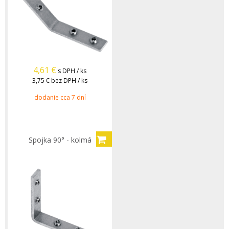
4,61
€
s DPH / ks
3,75 €
bez DPH / ks
dodanie cca 7 dní
Spojka 90° - kolmá