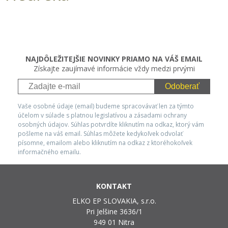
NAJDÔLEŽITEJŠIE NOVINKY PRIAMO NA VÁŠ EMAIL
Získajte zaujímavé informácie vždy medzi prvými
Odoberať
Vaše osobné údaje (email) budeme spracovávať len za týmto
účelom v súlade s platnou legislatívou a zásadami ochrany
osobných údajov. Súhlas potvrdíte kliknutím na odkaz, ktorý vám
pošleme na váš email. Súhlas môžete kedykoľvek odvolať
písomne, emailom alebo kliknutím na odkaz z ktoréhokoľvek
informačného emailu.
KONTAKT
ELKO EP SLOVAKIA, s.r.o.
Pri Jelšine 3636/1
949 01 Nitra