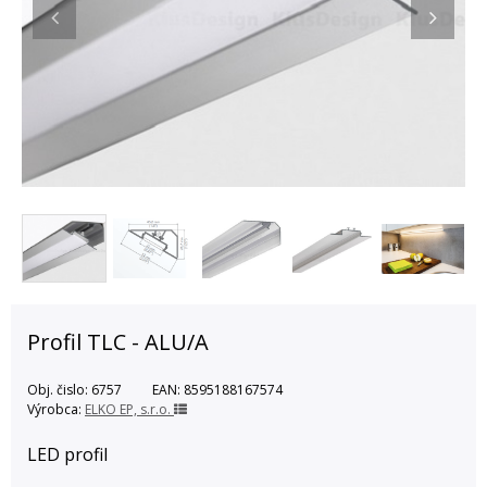
Profil TLC - ALU/A
Obj. čislo:
6757
EAN:
8595188167574
Výrobca:
ELKO EP, s.r.o.
LED profil