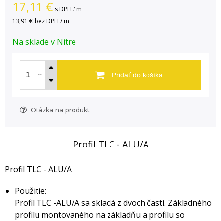
17,11
€
s DPH / m
13,91 €
bez DPH / m
Na sklade v Nitre
m
Pridať do košíka
Otázka na produkt
Profil TLC - ALU/A
Profil TLC - ALU/A
Použitie:
Profil TLC -ALU/A sa skladá z dvoch častí. Základného
profilu montovaného na základňu a profilu so