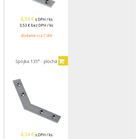
4,34
€
s DPH / ks
3,53 €
bez DPH / ks
dodanie cca 7 dní
Spojka 135° - plochá
4,34
€
s DPH / ks