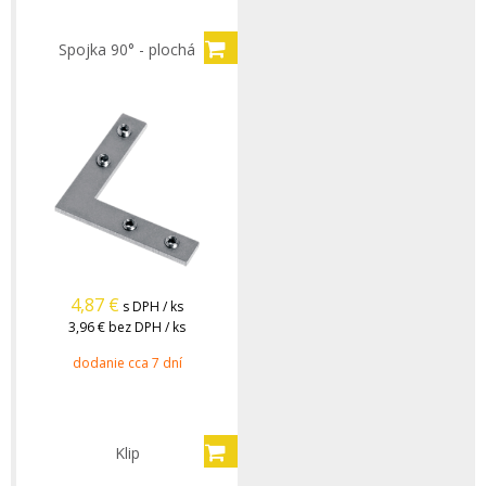
Spojka 90° - plochá
4,87
€
s DPH / ks
3,96 €
bez DPH / ks
dodanie cca 7 dní
Klip