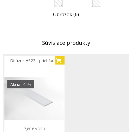
Obrázok (6)
Súvisiace produkty
Difúzor HS22 - priehľadný
Akcia
-45%
7,80 €
s DPH