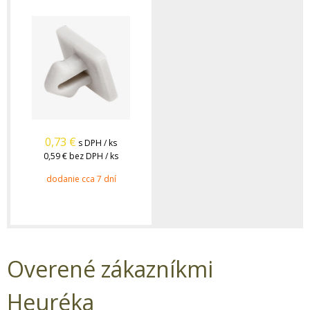
0,73
€
s DPH / ks
0,59 €
bez DPH / ks
dodanie cca 7 dní
Overené zákazníkmi
Heuréka