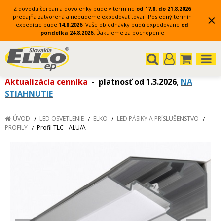
Z dôvodu čerpania dovolenky bude v termíne
od 17.8. do 21.8.2026
×
predajňa zatvorená a nebudeme expedovať tovar.
Posledný termín
expedície bude
14.8.2026
.
Vaše objednávky budú expedované
od
pondelka 24.8.2026.
Ďakujeme za pochopenie
Aktualizácia cenníka
-
platnosť od 1.3.2026
,
NA
STIAHNUTIE
ÚVOD
LED OSVETLENIE
ELKO
LED PÁSIKY A PRÍSLUŠENSTVO
PROFILY
Profil TLC - ALU/A