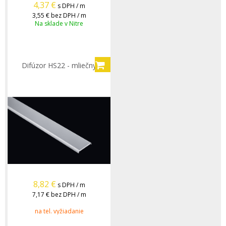
4,37
€
s DPH / m
3,55 €
bez DPH / m
Na sklade v Nitre
Difúzor HS22 - mliečny
8,82
€
s DPH / m
7,17 €
bez DPH / m
na tel. vyžiadanie