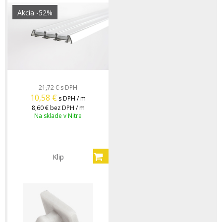
Akcia
-52%
21,72 €
s DPH
10,58
€
s DPH / m
8,60 €
bez DPH / m
Na sklade v Nitre
Klip