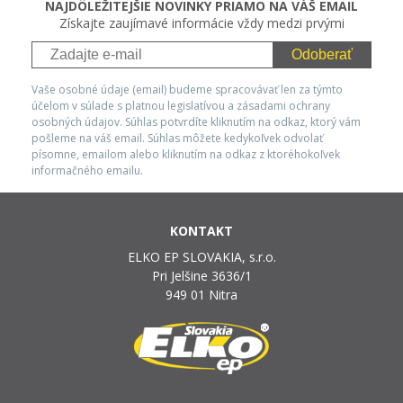
NAJDÔLEŽITEJŠIE NOVINKY PRIAMO NA VÁŠ EMAIL
Získajte zaujímavé informácie vždy medzi prvými
Odoberať
Vaše osobné údaje (email) budeme spracovávať len za týmto
účelom v súlade s platnou legislatívou a zásadami ochrany
osobných údajov. Súhlas potvrdíte kliknutím na odkaz, ktorý vám
pošleme na váš email. Súhlas môžete kedykoľvek odvolať
písomne, emailom alebo kliknutím na odkaz z ktoréhokoľvek
informačného emailu.
KONTAKT
ELKO EP SLOVAKIA, s.r.o.
Pri Jelšine 3636/1
949 01 Nitra