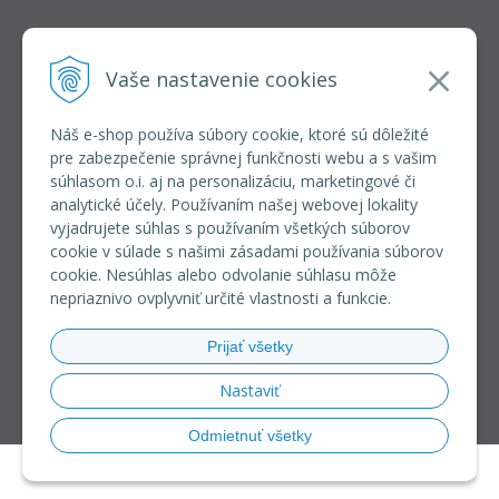
INFOLINKA
elkoep@elkoep.sk
Vaše nastavenie cookies
+421 37 6586 731
+421 907 982 328
Náš e-shop používa súbory cookie, ktoré sú dôležité
pre zabezpečenie správnej funkčnosti webu a s vašim
VŠETKO O NÁKUPE
súhlasom o.i. aj na personalizáciu, marketingové či
REGISTRÁCIA VEĽKOOBCHOD
analytické účely. Používaním našej webovej lokality
Formulár na odsúpenie od zmluvy
vyjadrujete súhlas s používaním všetkých súborov
Doprava a platba
cookie v súlade s našimi zásadami používania súborov
Všeobecné obchodné podmienky
cookie. Nesúhlas alebo odvolanie súhlasu môže
Reklamačný poriadok
nepriaznivo ovplyvniť určité vlastnosti a funkcie.
Ochrana osobných údajov
Používanie súborov cookies
Prijať všetky
Riešenie sporov online (RSO)
Nastaviť
Odmietnuť všetky
© 2026 eshop ELKO EP SLOVAKIA •
NextShop
&
e-shop Pohoda Connector
by
NextCom s.r.o.