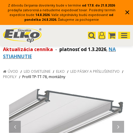
Z dôvodu čerpania dovolenky bude v termíne
od 17.8. do 21.8.2026
×
predajňa zatvorená a nebudeme expedovať tovar.
Posledný termín
expedície bude
14.8.2026
.
Vaše objednávky budú expedované
od
pondelka 24.8.2026.
Ďakujeme za pochopenie
Aktualizácia cenníka
-
platnosť od 1.3.2026
,
NA
STIAHNUTIE
ÚVOD
LED OSVETLENIE
ELKO
LED PÁSIKY A PRÍSLUŠENSTVO
PROFILY
Profil TP-TT-78, montážny