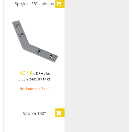
Spojka 135° - plochá
4,34
€
s DPH / ks
3,53 €
bez DPH / ks
dodanie cca 7 dní
Spojka 180°