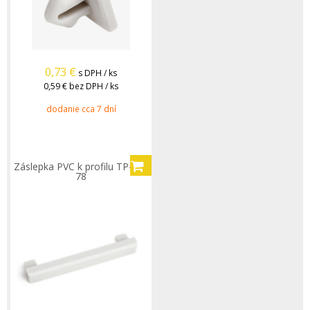
0,73
€
s DPH / ks
0,59 €
bez DPH / ks
dodanie cca 7 dní
Záslepka PVC k profilu TP-TT-
78