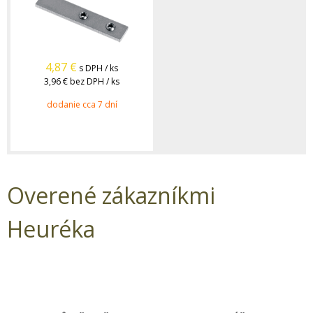
4,87
€
s DPH / ks
3,96 €
bez DPH / ks
dodanie cca 7 dní
Overené zákazníkmi
Heuréka