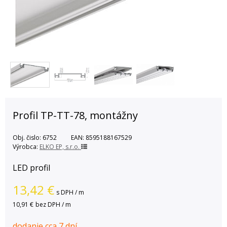
Profil TP-TT-78, montážny
Obj. čislo:
6752
EAN:
8595188167529
Výrobca:
ELKO EP, s.r.o.
LED profil
13,42
€
s DPH / m
10,91 €
bez DPH / m
dodanie cca 7 dní