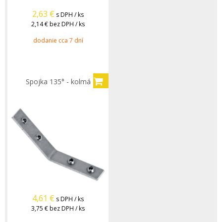
2,63
€
s DPH / ks
2,14 €
bez DPH / ks
dodanie cca 7 dní
Spojka 135° - kolmá
4,61
€
s DPH / ks
3,75 €
bez DPH / ks