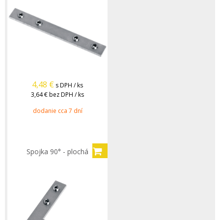
4,48
€
s DPH / ks
3,64 €
bez DPH / ks
dodanie cca 7 dní
Spojka 90° - plochá