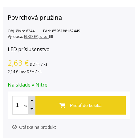
Povrchová pružina
Obj. čislo:
6244
EAN:
8595188162449
Výrobca:
ELKO EP, s.r.o.
LED príslušenstvo
2,63
€
s DPH / ks
2,14 €
bez DPH / ks
Na sklade v Nitre
ks
Pridať do košíka
Otázka na produkt