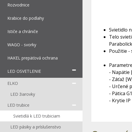
Rozvodnice
Krabice do podlahy
Svietidlo 
Ističe a chrániče
Telo svie
Parabolick
WAGO - svorky
Použitie -
HAKEL prepäťová ochrana
Parametre
LED OSVETLENIE
- Napätie 
- Záťaž [W
ELKO
- Určené p
- Pätica G
LED žiarovky
- Krytie IP
LED trubice
Svietidlá k LED trubiciam
LED pásiky a príslušenstvo