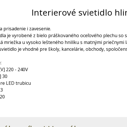
Interierové svietidlo h
na prisadenie i zavesenie.
tidla je vyrobené z bielo práškovaného oceľového plechu so
á mriežka u vysoko lešteného hnilíku s matnými priečnymi 
 svietidlo je vhodné pre školy, kancelárie, obchody, spoločen
:
[V] 220 - 240V
] 30
re LED trubicu
13
 20