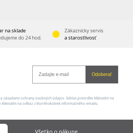
r na sklade
Zákaznícky servis
dujeme do 24 hod.
a starostlivosť
Odoberať
 a zásadami ochrany osobných údajov. Súhlas potvrdíte kliknutím na
 kliknutím na odkaz z ktoréhokoľvek informačného emailu.
Všetko o nákupe