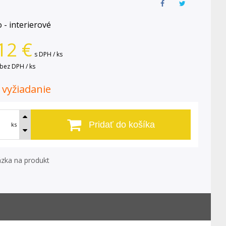
o - interierové
12
€
s DPH / ks
bez DPH / ks
. vyžiadanie
Pridať do košíka
ks
zka na produkt