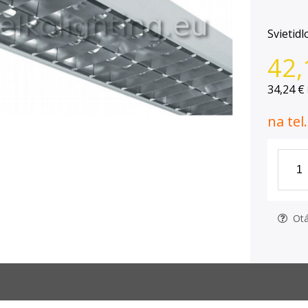
Svietidl
42,
34,24 €
na tel
Otá