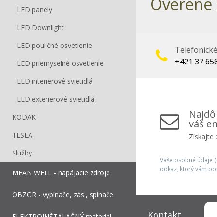
Overené 
LED panely
LED Downlight
LED pouličné osvetlenie
Telefonick
+421 37 65
LED priemyselné osvetlenie
LED interierové svietidlá
LED exterierové svietidlá
Najdôl
KODAK
váš em
TESLA
Získajte
Služby
Vaše osobné údaje (e
odkaz, ktorý vám po
MEAN WELL - napájacie zdroje
OBZOR - vypínače, zás., spínače
Kontakt
ELEKTROINŠTALAČNÝ materiál