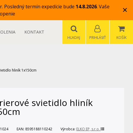
r.
Posledný termín expedície bude
14.8.2026
.
Vaše
×
openie
KOLENIA
KONTAKT
HĽADAJ
PRIHLÁSIŤ
KOŠÍK
vietidlo hliník 1x150cm
rierové svietidlo hliník
50cm
1024
EAN:
8595188110242
Výrobca:
ELKO EP, s.r.o.