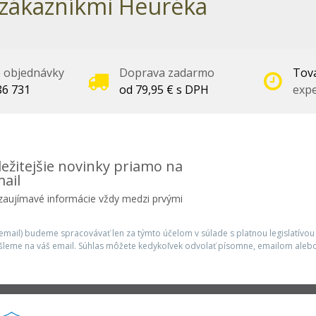
zákazníkmi Heuréka
é objednávky
Doprava zadarmo
Tova
86 731
od 79,95 € s DPH
expe
ežitejšie novinky priamo na
ail
 zaujímavé informácie vždy medzi prvými
mail) budeme spracovávať len za týmto účelom v súlade s platnou legislatívou
šleme na váš email. Súhlas môžete kedykoľvek odvolať písomne, emailom alebo
Infolinka