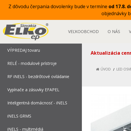
Z dôvodu čerpania dovolenky bude v termíne
od 17.8. d
objednávky 
VEĽKOOBCHOD
O NÁS
VÝPREDAJ tovaru
Aktualizácia cen
RELÉ - modulové prístroje
ÚVOD
LED OSV
RF iNELS - bezdrôtové ovládanie
Vypínače a zásuvky EFAPEL
Inteligentná domácnosť - iNELS
iNELS GRMS
iNELS - multimédiá