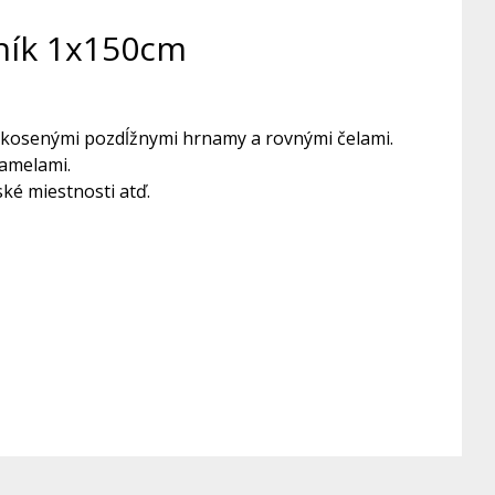
liník 1x150cm
 skosenými pozdĺžnymi hrnamy a rovnými čelami.
lamelami.
ské miestnosti atď.