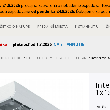
o 21.8.2026
predajňa zatvorená a nebudeme expedovať tova
budú expedované
od pondelka 24.8.2026.
Ďakujeme za poch
VŠETKO O NÁKUPE
PREDAJNÉ MIESTA
K STIAHNUTIU
Š
níka
-
platnosť od 1.3.2026
,
NA STIAHNUTIE
ETLENIE
ELKO
LED TRUBICE
SVIETIDLÁ K LED TRUBICIAM
Interierové s
Inte
1x1
Obj. čislo: