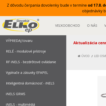
Z dôvodu čerpania dovolenky bude v termíne
od 17.8. d
objednávky 
VEĽKOOBCHOD
O NÁS
VÝPREDAJ tovaru
Aktualizácia cen
RELÉ - modulové prístroje
ÚVOD
LED OSV
RF iNELS - bezdrôtové ovládanie
Vypínače a zásuvky EFAPEL
Inteligentná domácnosť - iNELS
iNELS GRMS
iNELS - multimédiá