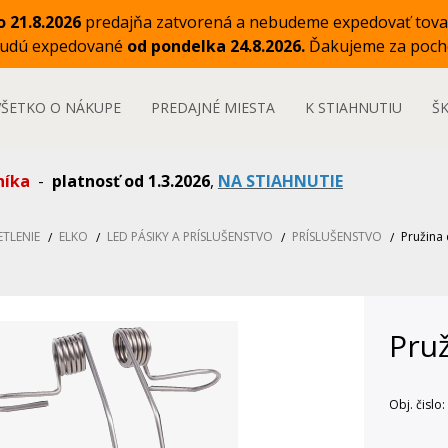
o 21.8.2026
predajňa zatvorená a nebudeme expedovať tova
budú expedované
od pondelka 24.8.2026.
Ďakujeme za poch
VŠETKO O NÁKUPE
PREDAJNÉ MIESTA
K STIAHNUTIU
Š
níka
-
platnosť od 1.3.2026
,
NA STIAHNUTIE
ETLENIE
ELKO
LED PÁSIKY A PRÍSLUŠENSTVO
PRÍSLUŠENSTVO
Pružina
Pru
Obj. čislo: