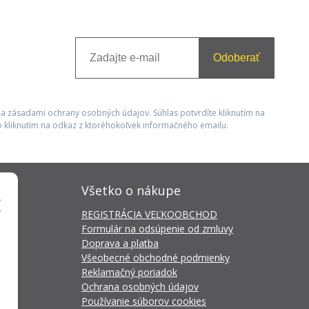
Odoberať
 a zásadami ochrany osobných údajov. Súhlas potvrdíte kliknutím na
 kliknutím na odkaz z ktoréhokoľvek informačného emailu.
Všetko o nákupe
REGISTRÁCIA VEĽKOOBCHOD
Formulár na odsúpenie od zmluvy
Doprava a platba
Všeobecné obchodné podmienky
Reklamačný poriadok
Ochrana osobných údajov
Používanie súborov cookies