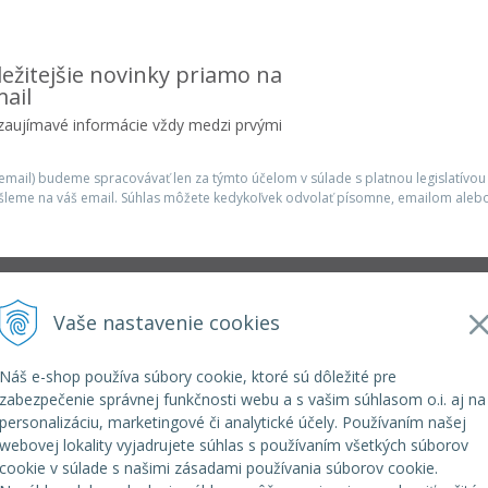
ežitejšie novinky priamo na
ail
 zaujímavé informácie vždy medzi prvými
mail) budeme spracovávať len za týmto účelom v súlade s platnou legislatívou
šleme na váš email. Súhlas môžete kedykoľvek odvolať písomne, emailom alebo
Infolinka
Vaše nastavenie cookies
r.o.
elkoep@elkoep.sk
+421 37 6586 731
Náš e-shop používa súbory cookie, ktoré sú dôležité pre
+421 907 982 328
zabezpečenie správnej funkčnosti webu a s vašim súhlasom o.i. aj na
personalizáciu, marketingové či analytické účely. Používaním našej
webovej lokality vyjadrujete súhlas s používaním všetkých súborov
cookie v súlade s našimi zásadami používania súborov cookie.