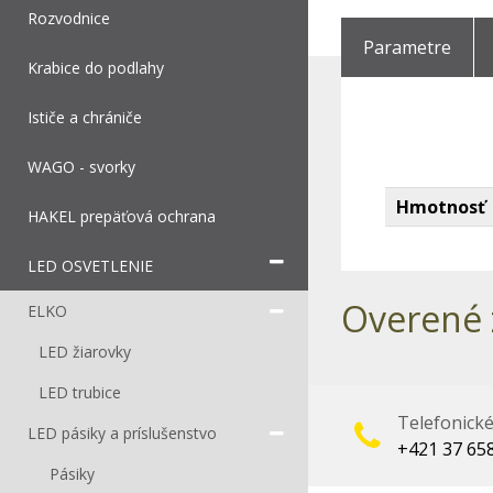
Rozvodnice
Parametre
Krabice do podlahy
Ističe a chrániče
WAGO - svorky
Hmotnosť
HAKEL prepäťová ochrana
LED OSVETLENIE
Overené 
ELKO
LED žiarovky
LED trubice
Telefonick
LED pásiky a príslušenstvo
+421 37 65
Pásiky