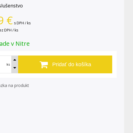
slušenstvo
9
€
s DPH / ks
ez DPH / ks
ade v Nitre
Pridať do košíka
ks
zka na produkt