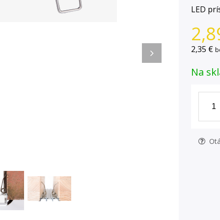
LED prí
2,8
2,35 €
b
Na skl
Otá