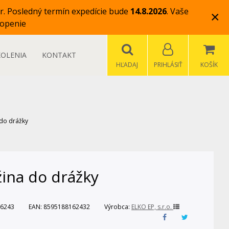
r.
Posledný termín expedície bude
14.8.2026
.
Vaše
×
openie
KOLENIA
KONTAKT
HĽADAJ
PRIHLÁSIŤ
KOŠÍK
 do drážky
žina do drážky
6243
EAN:
8595188162432
Výrobca:
ELKO EP, s.r.o.