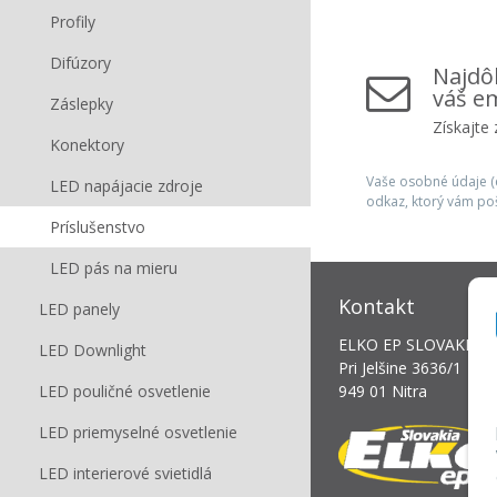
Profily
Difúzory
Najdôl
váš em
Záslepky
Získajte
Konektory
Vaše osobné údaje (e
LED napájacie zdroje
odkaz, ktorý vám po
Príslušenstvo
LED pás na mieru
Kontakt
LED panely
ELKO EP SLOVAKIA, s.
LED Downlight
Pri Jelšine 3636/1
LED pouličné osvetlenie
949 01 Nitra
LED priemyselné osvetlenie
LED interierové svietidlá